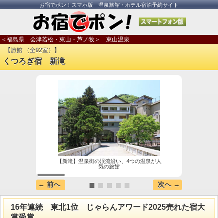
お宿でポン！スマホ版 温泉旅館・ホテル宿泊予約サイト
＜福島県 会津若松・東山・芦ノ牧＞ 東山温泉
【旅館 （全92室）】
くつろぎ宿 新滝
【新滝】温泉街の渓流沿い、4つの温泉が人
【千年
気の旅館
← 前へ
次へ →
16年連続 東北1位 じゃらんアワード2025売れた宿大
賞受賞