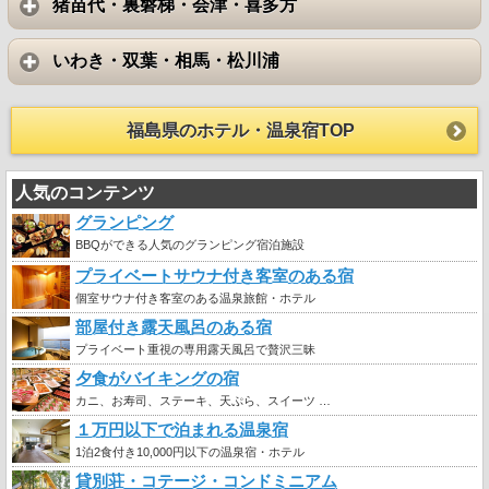
猪苗代・裏磐梯・会津・喜多方
いわき・双葉・相馬・松川浦
福島県のホテル・温泉宿TOP
人気のコンテンツ
グランピング
BBQができる人気のグランピング宿泊施設
プライベートサウナ付き客室のある宿
個室サウナ付き客室のある温泉旅館・ホテル
部屋付き露天風呂のある宿
プライベート重視の専用露天風呂で贅沢三昧
夕食がバイキングの宿
カニ、お寿司、ステーキ、天ぷら、スイーツ …
１万円以下で泊まれる温泉宿
1泊2食付き10,000円以下の温泉宿・ホテル
貸別荘・コテージ・コンドミニアム