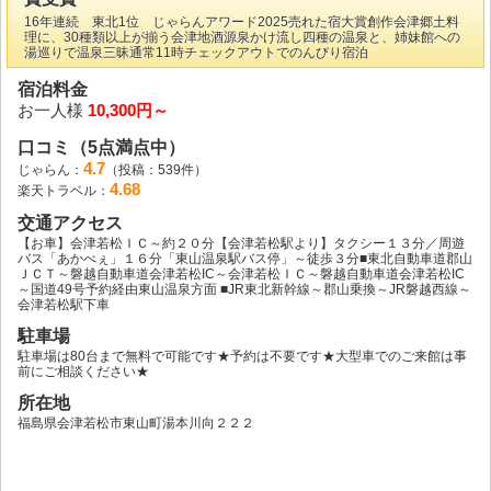
16年連続 東北1位 じゃらんアワード2025売れた宿大賞創作会津郷土料
理に、30種類以上が揃う会津地酒源泉かけ流し四種の温泉と、姉妹館への
湯巡りで温泉三昧通常11時チェックアウトでのんびり宿泊
宿泊料金
お一人様
10,300円～
口コミ（5点満点中）
4.7
じゃらん：
（投稿：539件）
4.68
楽天トラベル：
交通アクセス
【お車】会津若松ＩＣ～約２０分【会津若松駅より】タクシー１３分／周遊
バス「あかべぇ」１６分「東山温泉駅バス停」～徒歩３分■東北自動車道郡山
ＪＣＴ～磐越自動車道会津若松IC～会津若松ＩＣ～磐越自動車道会津若松IC
～国道49号予約経由東山温泉方面 ■JR東北新幹線～郡山乗換～JR磐越西線～
会津若松駅下車
駐車場
駐車場は80台まで無料で可能です★予約は不要です★大型車でのご来館は事
前にご相談ください★
所在地
福島県会津若松市東山町湯本川向２２２