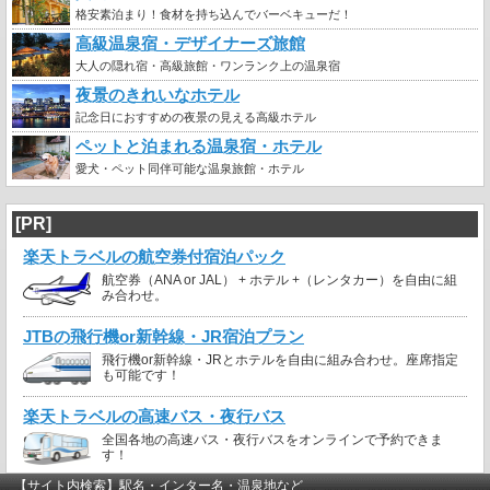
格安素泊まり！食材を持ち込んでバーベキューだ！
高級温泉宿・デザイナーズ旅館
大人の隠れ宿・高級旅館・ワンランク上の温泉宿
夜景のきれいなホテル
記念日におすすめの夜景の見える高級ホテル
ペットと泊まれる温泉宿・ホテル
愛犬・ペット同伴可能な温泉旅館・ホテル
[PR]
楽天トラベルの航空券付宿泊パック
航空券（ANA or JAL） + ホテル +（レンタカー）を自由に組
み合わせ。
JTBの飛行機or新幹線・JR宿泊プラン
飛行機or新幹線・JRとホテルを自由に組み合わせ。座席指定
も可能です！
楽天トラベルの高速バス・夜行バス
全国各地の高速バス・夜行バスをオンラインで予約できま
す！
【サイト内検索】駅名・インター名・温泉地など