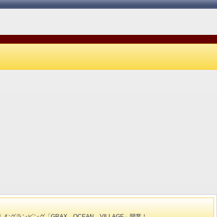
では遊び尽せない！島まるごとエンター
ご宿泊のお客様15大無料特典 ※詳
テインメントリゾート
宿からのお知らせ欄。スマホ：「よ
問合せ」欄ご参照下さい
ランピング「GRAX OCEAN VILLAGE」開業！