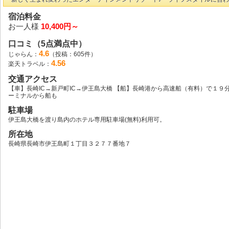
宿泊料金
お一人様
10,400円～
口コミ（5点満点中）
4.6
じゃらん：
（投稿：605件）
4.56
楽天トラベル：
交通アクセス
【車】長崎IC→新戸町IC→伊王島大橋 【船】長崎港から高速船（有料）で１９
ーミナルから船も
駐車場
伊王島大橋を渡り島内のホテル専用駐車場(無料)利用可。
所在地
長崎県長崎市伊王島町１丁目３２７７番地７