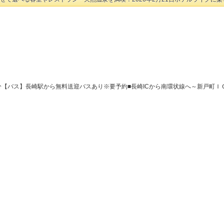
分【バス】長崎駅から無料送迎バスあり※要予約■長崎ICから南環状線へ～新戸町Ｉ