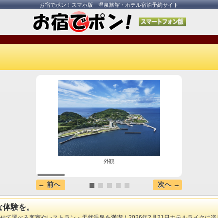
お宿でポン！スマホ版 温泉旅館・ホテル宿泊予約サイト
外観
1日
← 前へ
次へ →
な体験を。
選べる客室やレストラン・天然温泉を満喫！2026年2月21日ホテルライクに楽しむグ