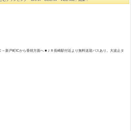
Ｃ～新戸町ICから香焼方面へ ■ＪＲ長崎駅付近より無料送迎バスあり。大波止タ