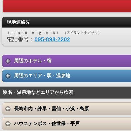
現地連絡先
ｉ＋Ｌａｎｄ ｎａｇａｓａｋｉ （アイランドナガサキ）
電話番号：
095-898-2202
周辺のホテル・宿
周辺のエリア・駅・温泉地
駅名・温泉地などエリアから検索
長崎市内・諫早・雲仙・小浜・島原
ハウステンボス・佐世保・平戸