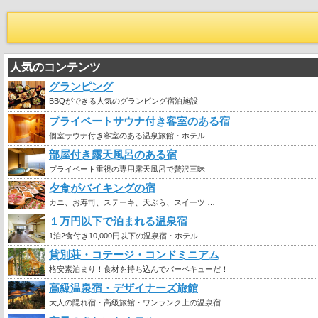
人気のコンテンツ
グランピング
BBQができる人気のグランピング宿泊施設
プライベートサウナ付き客室のある宿
個室サウナ付き客室のある温泉旅館・ホテル
部屋付き露天風呂のある宿
プライベート重視の専用露天風呂で贅沢三昧
夕食がバイキングの宿
カニ、お寿司、ステーキ、天ぷら、スイーツ …
１万円以下で泊まれる温泉宿
1泊2食付き10,000円以下の温泉宿・ホテル
貸別荘・コテージ・コンドミニアム
格安素泊まり！食材を持ち込んでバーベキューだ！
高級温泉宿・デザイナーズ旅館
大人の隠れ宿・高級旅館・ワンランク上の温泉宿