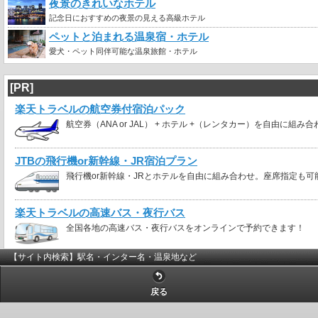
夜景のきれいなホテル
記念日におすすめの夜景の見える高級ホテル
ペットと泊まれる温泉宿・ホテル
愛犬・ペット同伴可能な温泉旅館・ホテル
[PR]
楽天トラベルの航空券付宿泊パック
航空券（ANA or JAL） + ホテル +（レンタカー）を自由に組み
JTBの飛行機or新幹線・JR宿泊プラン
飛行機or新幹線・JRとホテルを自由に組み合わせ。座席指定も可
楽天トラベルの高速バス・夜行バス
全国各地の高速バス・夜行バスをオンラインで予約できます！
【サイト内検索】駅名・インター名・温泉地など
戻る