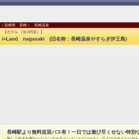
＜長崎県 長崎＞ 長崎温泉
【ホテル （全245室）】
i+Land nagasaki (旧名称：長崎温泉やすらぎ伊王島)
長崎駅より無料送迎バス有！一日では遊び尽くせない特別
新しく生まれ変わったエンターテインメントリゾート♪ ライフスタイルに合わせて