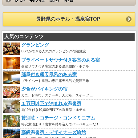
長野県のホテル・温泉宿TOP
人気のコンテンツ
グランピング
BBQができる人気のグランピング宿泊施設
プライベートサウナ付き客室のある宿
個室サウナ付き客室のある温泉旅館・ホテル
部屋付き露天風呂のある宿
プライベート重視の専用露天風呂で贅沢三昧
夕食がバイキングの宿
カニ、お寿司、ステーキ、天ぷら、スイーツ …
１万円以下で泊まれる温泉宿
1泊2食付き10,000円以下の温泉宿・ホテル
貸別荘・コテージ・コンドミニアム
格安素泊まり！食材を持ち込んでバーベキューだ！
高級温泉宿・デザイナーズ旅館