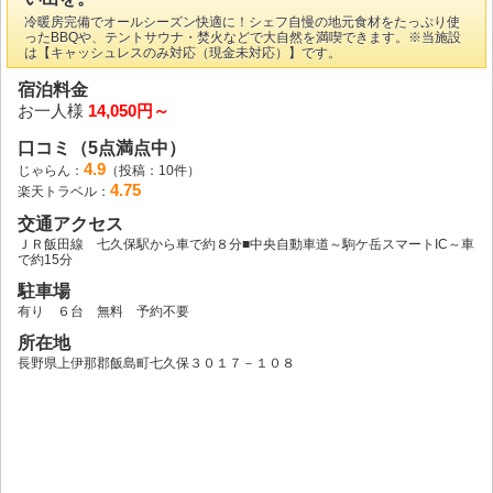
冷暖房完備でオールシーズン快適に！シェフ自慢の地元食材をたっぷり使
ったBBQや、テントサウナ・焚火などで大自然を満喫できます。※当施設
は【キャッシュレスのみ対応（現金未対応）】です。
宿泊料金
お一人様
14,050円～
口コミ（5点満点中）
4.9
じゃらん：
（投稿：10件）
4.75
楽天トラベル：
交通アクセス
ＪＲ飯田線 七久保駅から車で約８分■中央自動車道～駒ケ岳スマートIC～車
で約15分
駐車場
有り ６台 無料 予約不要
所在地
長野県上伊那郡飯島町七久保３０１７－１０８