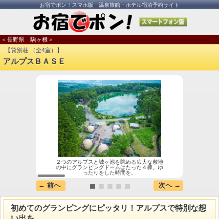
お宿でポン！スマホ版 温泉旅館・ホテル宿泊予約サイト
＜長野県 駒ヶ根＞
【貸別荘 （全4室）】
アルプスＢＡＳＥ
２つのアルプスと城ヶ池を眺める広大な敷地
グラン
の中にグランピングドームはたった４棟。ゆ
ットレ
ったりをした時間を。
← 前へ
次へ →
初めてのグランピングにピッタリ！アルプスで特別な想
い出を。