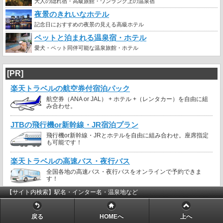
大人の隠れ宿・高級旅館・ワンランク上の温泉宿
夜景のきれいなホテル
記念日におすすめの夜景の見える高級ホテル
ペットと泊まれる温泉宿・ホテル
愛犬・ペット同伴可能な温泉旅館・ホテル
[PR]
楽天トラベルの航空券付宿泊パック
航空券（ANA or JAL） + ホテル +（レンタカー）を自由に組
み合わせ。
JTBの飛行機or新幹線・JR宿泊プラン
飛行機or新幹線・JRとホテルを自由に組み合わせ。座席指定
も可能です！
楽天トラベルの高速バス・夜行バス
全国各地の高速バス・夜行バスをオンラインで予約できま
す！
【サイト内検索】駅名・インター名・温泉地など
戻る
HOMEへ
上へ