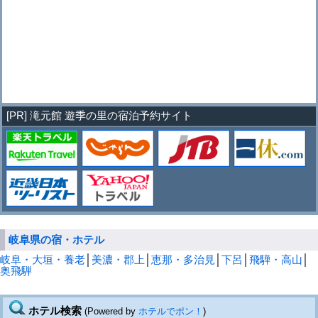
[PR] 滝元館 遊季の里の宿泊予約サイト
岐阜県の宿・ホテル
岐阜・大垣・養老
│
美濃・郡上
│
恵那・多治見
│
下呂
│
飛騨・高山
│
奥飛騨
ホテル検索
(Powered by
ホテルでポン！
)