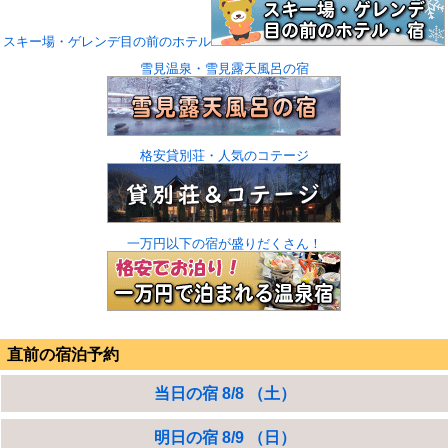
スキー場・ゲレンデ目の前のホテル
雪見温泉・雪見露天風呂の宿
格安貸別荘・人気のコテージ
一万円以下の宿が盛りだくさん！
直前の宿泊予約
当日の宿 8/8 （土）
明日の宿 8/9 （日）