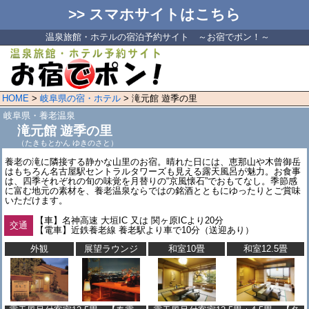
>> スマホサイトはこちら
温泉旅館・ホテルの宿泊予約サイト ～お宿でポン！～
HOME
>
岐阜県の宿・ホテル
> 滝元館 遊季の里
岐阜県・養老温泉
滝元館 遊季の里
（たきもとかん ゆきのさと）
養老の滝に隣接する静かな山里のお宿。晴れた日には、恵那山や木曾御岳
はもちろん名古屋駅セントラルタワーズも見える露天風呂が魅力。お食事
は、四季それぞれの旬の味覚を月替りの“京風懐石”でおもてなし。季節感
に富む地元の素材を、養老温泉ならではの銘酒とともにゆったりとご賞味
いただけます。
【車】名神高速 大垣IC 又は 関ヶ原ICより20分
交通
【電車】近鉄養老線 養老駅より車で10分（送迎あり）
外観
展望ラウンジ
和室10畳
和室12.5畳