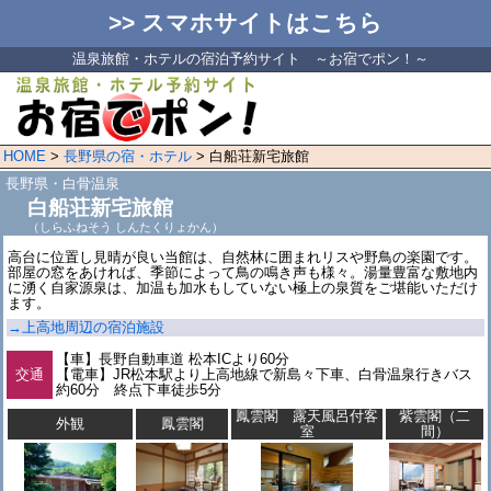
>> スマホサイトはこちら
温泉旅館・ホテルの宿泊予約サイト ～お宿でポン！～
HOME
>
長野県の宿・ホテル
> 白船荘新宅旅館
長野県・白骨温泉
白船荘新宅旅館
（しらふねそう しんたくりょかん）
高台に位置し見晴が良い当館は、自然林に囲まれリスや野鳥の楽園です。
部屋の窓をあければ、季節によって鳥の鳴き声も様々。湯量豊富な敷地内
に湧く自家源泉は、加温も加水もしていない極上の泉質をご堪能いただけ
ます。
→上高地周辺の宿泊施設
【車】長野自動車道 松本ICより60分
交通
【電車】JR松本駅より上高地線で新島々下車、白骨温泉行きバス
約60分 終点下車徒歩5分
鳳雲閣 露天風呂付客
紫雲閣（二
外観
鳳雲閣
室
間）