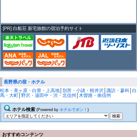
[PR] 白船荘 新宅旅館の宿泊予約サイト
長野県の宿・ホテル
松本・美ヶ原・白骨・上高地
│
別所・小諸・軽井沢
│
諏訪・蓼科
│
白
馬・大町
│
野沢・湯田中・渋・北信州
│
木曽路・南信州
ホテル検索
(Powered by
ホテルでポン！
)
おすすめコンテンツ