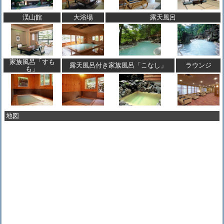
渓山館
大浴場
露天風呂
家族風呂「すも
露天風呂付き家族風呂「こなし」
ラウンジ
も」
地図