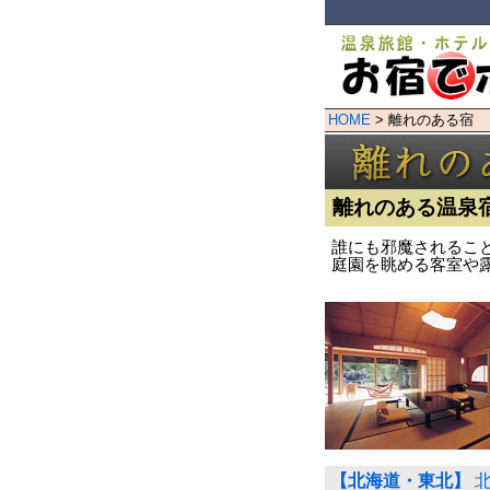
HOME
> 離れのある宿
離れのある温泉
誰にも邪魔されるこ
庭園を眺める客室や
【北海道・東北】