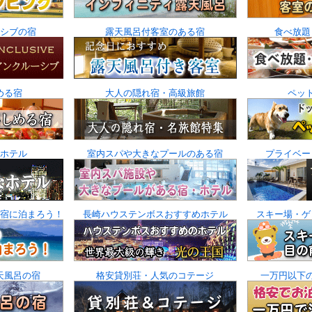
シブの宿
露天風呂付客室のある宿
食べ放題
める宿
大人の隠れ宿・高級旅館
ペッ
ホテル
室内スパや大きなプールのある宿
プライベー
宿に泊まろう！
長崎ハウステンボスおすすめホテル
スキー場・ゲ
天風呂の宿
格安貸別荘・人気のコテージ
一万円以下