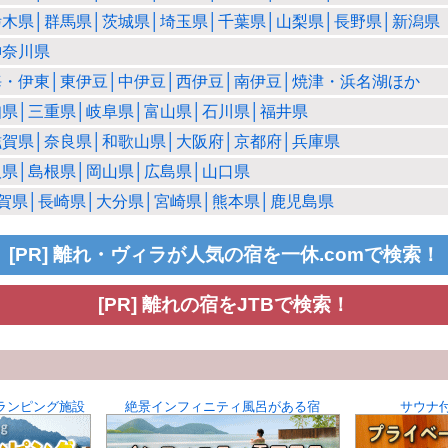
栃木県│群馬県│茨城県│埼玉県│千葉県│山梨県│長野県│新潟県
神奈川県
・伊東│東伊豆│中伊豆│西伊豆│南伊豆│焼津・浜名湖ほか
県│三重県│岐阜県│富山県│石川県│福井県
滋賀県│奈良県│和歌山県│大阪府│京都府│兵庫県
県│島根県│岡山県│広島県│山口県
賀県│長崎県│大分県│宮崎県│熊本県│鹿児島県
[PR] 離れ・ヴィラが人気の宿を一休.comで検索！
[PR] 離れの宿をJTBで検索！
ランピング施設
絶景インフィニティ風呂がある宿
サウナ