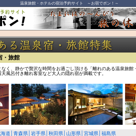
温泉旅館・ホテルの宿泊予約サイト ～お宿でポン！～
宿・旅館
となく、静かで贅沢な時間をお過ごし頂ける「離れのある温泉旅館
露天風呂付き離れ客室など大人の隠れ宿が満載です。
北海道│青森県│岩手県│秋田県│山形県│宮城県│福島県