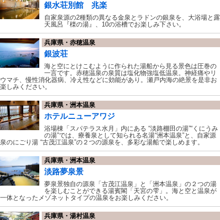
銀水荘別館 兆楽
自家泉源の2種類の異なる金泉とラドンの銀泉を、大浴場と露
天風呂『檪の湯』、10の浴槽でお楽しみ下さい。
兵庫県・赤穂温泉
銀波荘
海と空にとけこむように作られた湯船から見る景色は圧巻の
一言です。赤穂温泉の泉質は塩化物強塩低温泉。神経痛やリ
ウマチ、慢性消化器病、冷え性などに効能があり。瀬戸内海の絶景を是非お
楽しみください。
兵庫県・洲本温泉
ホテルニューアワジ
浴場棟「スパテラス水月」内にある “淡路棚田の湯”“くにうみ
の湯”では、療養泉として知られる名湯“洲本温泉”と、自家源
泉のにごり湯 “古茂江温泉”の２つの源泉を、多彩な湯船で楽しめます。
兵庫県・洲本温泉
淡路夢泉景
夢泉景独自の源泉「古茂江温泉」と「洲本温泉」の２つの湯
を楽しむことができる湯賓閣「天宮の雫」。海と空と温泉が
一体となったメゾネットタイプの温泉をお楽しみください。
兵庫県・湯村温泉