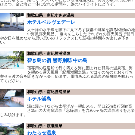
ひとつ。空と海と一体になれる瞬間を、旅のハイライトにどうぞ。
和歌山県・南紀すさみ温泉
ホテルベルヴェデーレ
太平洋の水平線を眼下に見下ろす抜群の眺望を誇る5種類の地
中海風露天風呂。 趣向をこらしたそれぞれの露天風呂で朝日
や夕日を眺めながら思い思いのリラックスした至福の時間をお楽しみ下さ
い。
和歌山県・南紀勝浦温泉
碧き島の宿 熊野別邸 中の島
宿専用の送迎船で行く四方を海に囲まれた孤島の温泉宿。海
を望める露天風呂「紀州潮聞之湯」ではその名のとおり打ち
寄せる波の音を聞きながら楽しめます。風情あふれる温泉の醍醐味を味わっ
てください。
和歌山県・南紀勝浦温泉
ホテル浦島
湯に浸かりながら太平洋が一望出来る、間口25m奥行50m高
さ15mの大洞窟温泉「忘帰洞」を含め6ヶ所の温泉巡りをお楽
しみ頂けます。
和歌山県・渡瀬温泉
わたらせ温泉