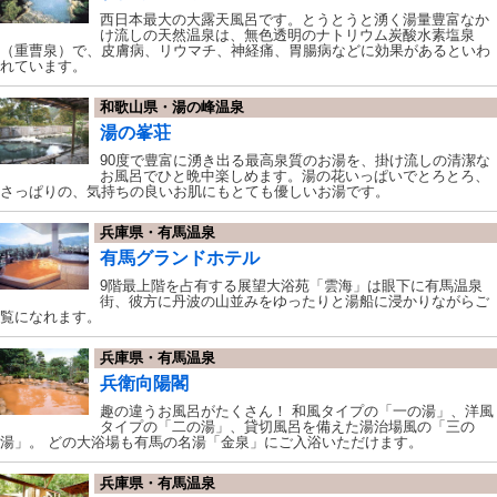
西日本最大の大露天風呂です。とうとうと湧く湯量豊富なか
け流しの天然温泉は、無色透明のナトリウム炭酸水素塩泉
（重曹泉）で、皮膚病、リウマチ、神経痛、胃腸病などに効果があるといわ
れています。
和歌山県・湯の峰温泉
湯の峯荘
90度で豊富に湧き出る最高泉質のお湯を、掛け流しの清潔な
お風呂でひと晩中楽しめます。湯の花いっぱいでとろとろ、
さっぱりの、気持ちの良いお肌にもとても優しいお湯です。
兵庫県・有馬温泉
有馬グランドホテル
9階最上階を占有する展望大浴苑「雲海」は眼下に有馬温泉
街、彼方に丹波の山並みをゆったりと湯船に浸かりながらご
覧になれます。
兵庫県・有馬温泉
兵衛向陽閣
趣の違うお風呂がたくさん！ 和風タイプの「一の湯」、洋風
タイプの「二の湯」、貸切風呂を備えた湯治場風の「三の
湯」。 どの大浴場も有馬の名湯「金泉」にご入浴いただけます。
兵庫県・有馬温泉