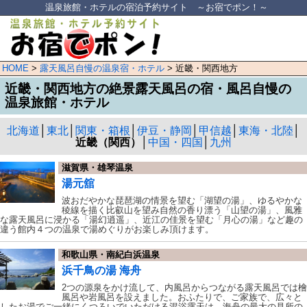
温泉旅館・ホテルの宿泊予約サイト ～お宿でポン！～
HOME
>
露天風呂自慢の温泉宿・ホテル
> 近畿・関西地方
近畿・関西地方の絶景露天風呂の宿・風呂自慢の
温泉旅館・ホテル
北海道
│
東北
│
関東・箱根
│
伊豆・静岡
│
甲信越
│
東海・北陸
│
近畿（関西）
│
中国・四国
│
九州
滋賀県・雄琴温泉
湯元舘
波おだやかな琵琶湖の情景を望む「湖望の湯」、ゆるやかな
稜線を描く比叡山を望み自然の香り漂う「山望の湯」、風雅
な露天風呂に浸かる「湯幻逍遥」、近江の佳景を望む「月心の湯」など趣の
違う館内４つの温泉で湯めぐりがお楽しみ頂けます。
和歌山県・南紀白浜温泉
浜千鳥の湯 海舟
2つの源泉をかけ流して、内風呂からつながる露天風呂では檜
風呂や岩風呂を設えました。おふたりで、ご家族で、広々と
したお湯でご一緒にくつろいでいただける混浴露天は、海舟の最大の見所の