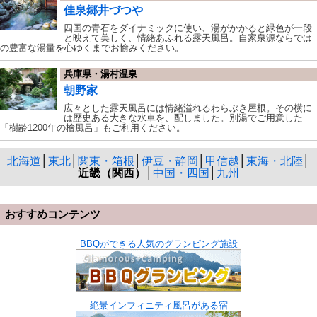
佳泉郷井づつや
四国の青石をダイナミックに使い、湯がかかると緑色が一段
と映えて美しく、情緒あふれる露天風呂。自家泉源ならでは
の豊富な湯量を心ゆくまでお愉みください。
兵庫県・湯村温泉
朝野家
広々とした露天風呂には情緒溢れるわらぶき屋根。その横に
は歴史ある大きな水車を、配しました。別湯でご用意した
「樹齢1200年の檜風呂」もご利用ください。
北海道
│
東北
│
関東・箱根
│
伊豆・静岡
│
甲信越
│
東海・北陸
│
近畿（関西）
│
中国・四国
│
九州
おすすめコンテンツ
BBQができる人気のグランピング施設
絶景インフィニティ風呂がある宿