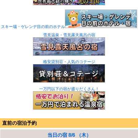
スキー場・ゲレンデ目の前のホテル
雪見温泉・雪見露天風呂の宿
格安貸別荘・人気のコテージ
一万円以下の宿が盛りだくさん！
直前の宿泊予約
当日の宿 8/6 （木）