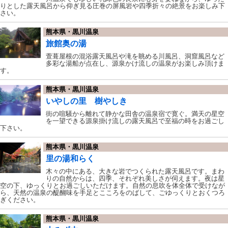
りとした露天風呂から仰ぎ見る圧巻の屏風岩や四季折々の絶景をお楽しみ下
さい。
熊本県・黒川温泉
旅館奥の湯
萱葺屋根の混浴露天風呂や滝を眺める川風呂、洞窟風呂など
多彩な湯船が点在し、源泉かけ流しの温泉がお楽しみ頂けま
す。
熊本県・黒川温泉
いやしの里 樹やしき
街の喧騒から離れて静かな田舎の温泉宿で寛ぐ。満天の星空
を一望できる源泉掛け流しの露天風呂で至福の時をお過ごし
下さい。
熊本県・黒川温泉
里の湯和らく
木々の中にある、大きな岩でつくられた露天風呂です。まわ
りの自然からは、四季、それぞれ美しさが伺えます。夜は星
空の下、ゆっくりとお過ごしいただけます。自然の息吹を体全体で受けなが
ら、天然の温泉の醍醐味を手足とこころをのばして、ごゆっくりとおくつろ
ぎください。
熊本県・黒川温泉