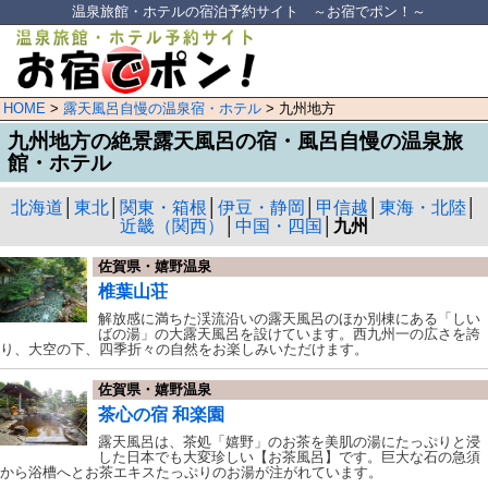
温泉旅館・ホテルの宿泊予約サイト ～お宿でポン！～
HOME
>
露天風呂自慢の温泉宿・ホテル
> 九州地方
九州地方の絶景露天風呂の宿・風呂自慢の温泉旅
館・ホテル
北海道
│
東北
│
関東・箱根
│
伊豆・静岡
│
甲信越
│
東海・北陸
│
近畿（関西）
│
中国・四国
│
九州
佐賀県・嬉野温泉
椎葉山荘
解放感に満ちた渓流沿いの露天風呂のほか別棟にある「しい
ばの湯」の大露天風呂を設けています。西九州一の広さを誇
り、大空の下、四季折々の自然をお楽しみいただけます。
佐賀県・嬉野温泉
茶心の宿 和楽園
露天風呂は、茶処「嬉野」のお茶を美肌の湯にたっぷりと浸
した日本でも大変珍しい【お茶風呂】です。巨大な石の急須
から浴槽へとお茶エキスたっぷりのお湯が注がれています。