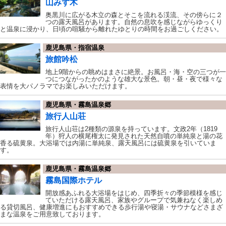
山みず木
奥黒川に広がる木立の森とそこを流れる渓流、その傍らに２
つの露天風呂があります。自然の息吹を感じながらゆっくり
と温泉に浸かり、日頃の喧騒から離れたゆとりの時間をお過ごしください。
鹿児島県・指宿温泉
旅館吟松
地上9階からの眺めはまさに絶景。お風呂・海・空の三つが一
つにつながったかのような雄大な景色。朝・昼・夜で様々な
表情を大パノラマでお楽しみいただけます。
鹿児島県・霧島温泉郷
旅行人山荘
旅行人山荘は2種類の源泉を持っています。文政2年（1819
年）狩人の横尾権太に発見された天然自噴の単純泉と湯の花
香る硫黄泉。大浴場では内湯に単純泉、露天風呂には硫黄泉を引いていま
す。
鹿児島県・霧島温泉郷
霧島国際ホテル
開放感あふれる大浴場をはじめ、四季折々の季節模様を感じ
ていただける露天風呂、家族やグループで気兼ねなく楽しめ
る貸切風呂、健康増進にもおすすめできる歩行湯や寝湯・サウナなどさまざ
まな温泉をご用意致しております。