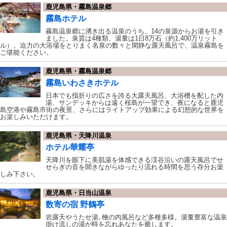
鹿児島県・霧島温泉郷
霧島ホテル
霧島温泉郷に湧き出る温泉のうち、14の泉源からお湯を引き
ました。泉質は4種類、湯量は1日8万石（約1,400万リット
ル）。迫力の大浴場をとりまく名泉の数々と閑静な露天風呂で、温泉霧島を
ご堪能ください。
鹿児島県・霧島温泉郷
霧島いわさきホテル
日本でも指折りの広さを誇る大露天風呂、大浴槽を配した内
湯、サンデッキからは遠く桜島が一望でき、夜になると鹿児
島空港や霧島市街の夜景、さらにはライトアップ効果による幻想的な世界を
お楽しみいただけます。
鹿児島県・天降川温泉
ホテル華耀亭
天降川を眼下に美肌湯を体感できる渓谷沿いの露天風呂でせ
せらぎの音を聞きながらゆったり流れる時間を思う存分お楽
しみ下さい。
鹿児島県・日当山温泉
数寄の宿 野鶴亭
岩露天やうたせ湯､檜の内風呂など多種多様。湯量豊富な温泉
掛け流しの湯が時を忘れあなたを癒します。