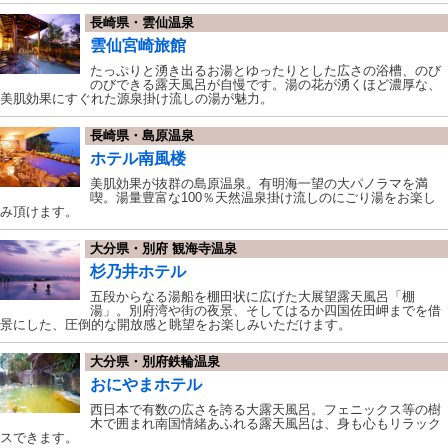
長崎県・雲仙温泉
雲仙宮崎旅館
たっぷりと湧き出るお湯とゆったりとした広さの浴槽、のび
のびできる露天風呂が自慢です。湯の花が湧くほど濃厚な、
美肌効果にすぐれた源泉掛け流しの湯が魅力。
長崎県・島原温泉
ホテル南風楼
美肌効果が抜群の島原温泉。有明海一望の大パノラマを満
喫。湯量豊富な100％天然温泉掛け流しのにごり湯をお楽し
み頂けます。
大分県・別府 観海寺温泉
杉乃井ホテル
五段からなる湯船を棚田状に広げた大展望露天風呂「棚
湯」。別府湾や街の夜景、そしてはるか四国佐田岬までを借
景にした、圧倒的な開放感と眺望をお楽しみいただけます。
大分県・別府鉄輪温泉
おにやまホテル
西日本で有数の広さを誇る大露天風呂。フェニックス等の樹
木で囲まれ南国情緒あふれる露天風呂は、身も心もリラック
スできます。