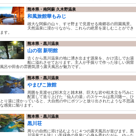
熊本県・南阿蘇 久木野温泉
和風旅館華もみじ
雄大な阿蘇の山々、すそ野まで見渡せる南郷谷の田園風景。
天然温泉に浸かりながら、これらの絶景を楽しむことができ
ます。
熊本県・黒川温泉
山の宿 新明館
古くから黒川温泉の地に湧き出ます源泉を、かけ流しでお湯
船に溢れさせております。主人が手掘りで作った珍しい洞窟
風呂や田舎の雰囲気漂う露天風呂が魅力です。
熊本県・黒川温泉
やまびこ旅館
周囲を見渡せば杉木立と雑木林、巨大な岩や枯木立を巧みに
配置して造り上げた「仙人の湯」のスケールは黒川随一。ひ
とり湯に浸かっていると、大自然の中にポツンと放り出されたような不思議
な感覚に陥ります。
熊本県・黒川温泉
黒川荘
周りの自然に溶け込むように４つの露天風呂が並びます。黒
川温泉でも珍しい乳緑色の良泉に心身を委ねながら、ゆった