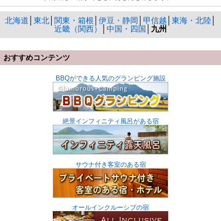
北海道
│
東北
│
関東・箱根
│
伊豆・静岡
│
甲信越
│
東海・北陸
│
近畿（関西）
│
中国・四国
│
九州
おすすめコンテンツ
BBQができる人気のグランピング施設
絶景インフィニティ風呂がある宿
サウナ付き客室のある宿
オールインクルーシブの宿