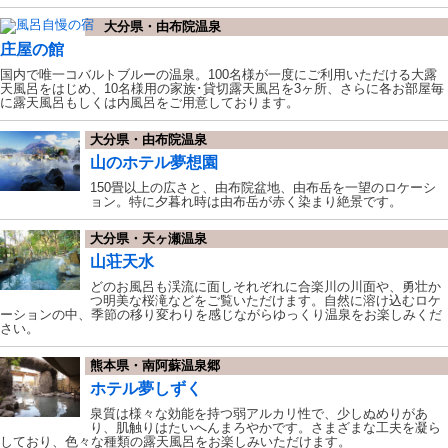
大分県・由布院温泉
庄屋の館
国内で唯一コバルトブルーの温泉。100名様が一度にご利用いただける大露
天風呂をはじめ、10名様用の家族･貸切露天風呂を3ヶ所、さらに各お部屋毎
に露天風呂もしくは内風呂をご用意しております。
大分県・由布院温泉
山のホテル夢想園
150畳以上の広さと、由布院盆地、由布岳を一望のロケーシ
ョン。特に夕暮れ時は由布岳が赤く染まり絶景です。
大分県・天ヶ瀬温泉
山荘天水
どのお風呂も渓流に面しそれぞれに合楽川の川面や、勇壮か
つ明美な桜滝などをご覧いただけます。自然に溶け込むロケ
ーションの中、季節の移り変わりを感じながらゆっくり温泉をお楽しみくだ
さい。
熊本県・南阿蘇温泉郷
ホテル夢しずく
泉質は様々な効能を持つ弱アルカリ性で、少しぬめりがあ
り、肌触りはたいへんまろやかです。さまざまな工夫を凝ら
しており、色々な種類の露天風呂をお楽しみいただけます。