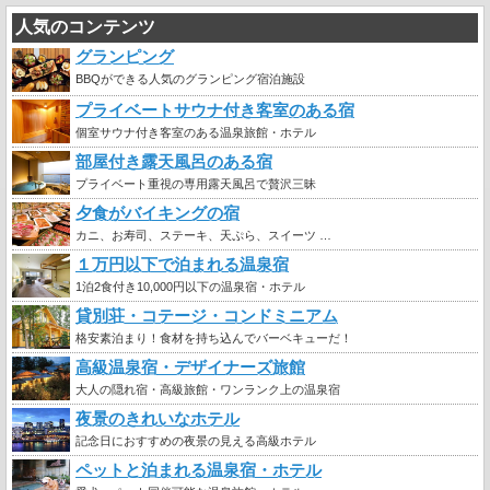
人気のコンテンツ
グランピング
BBQができる人気のグランピング宿泊施設
プライベートサウナ付き客室のある宿
個室サウナ付き客室のある温泉旅館・ホテル
部屋付き露天風呂のある宿
プライベート重視の専用露天風呂で贅沢三昧
夕食がバイキングの宿
カニ、お寿司、ステーキ、天ぷら、スイーツ …
１万円以下で泊まれる温泉宿
1泊2食付き10,000円以下の温泉宿・ホテル
貸別荘・コテージ・コンドミニアム
格安素泊まり！食材を持ち込んでバーベキューだ！
高級温泉宿・デザイナーズ旅館
大人の隠れ宿・高級旅館・ワンランク上の温泉宿
夜景のきれいなホテル
記念日におすすめの夜景の見える高級ホテル
ペットと泊まれる温泉宿・ホテル