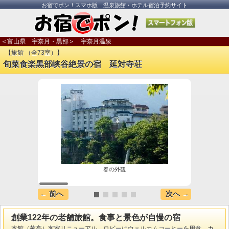
お宿でポン！スマホ版 温泉旅館・ホテル宿泊予約サイト
＜富山県 宇奈月・黒部＞ 宇奈月温泉
【旅館 （全73室）】
旬菜食楽黒部峡谷絶景の宿 延対寺荘
春の外観
【露天
前に広
← 前へ
次へ →
創業122年の老舗旅館。食事と景色が自慢の宿
本館（菊亭）客室リニューアル。ロビーにウェルカムコーヒーを用意。カ