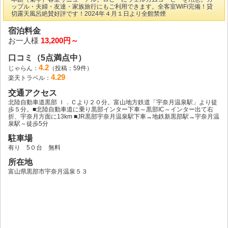
ップル・夫婦・友達・家族旅行にもご利用できます。全客室WiFi完備！貸
切露天風呂絶賛好評です！2024年４月１日より全館禁煙
宿泊料金
お一人様
13,200円～
口コミ（5点満点中）
4.2
じゃらん：
（投稿：59件）
4.29
楽天トラベル：
交通アクセス
北陸自動車道黒部 Ｉ．Ｃより２０分。富山地方鉄道「宇奈月温泉駅」より徒
歩５分。■北陸自動車道に乗り黒部インター下車～黒部IC～インター出て右
折、宇奈月方面に13km ■JR黒部宇奈月温泉駅下車→地鉄新黒部駅→宇奈月温
泉駅～徒歩5分
駐車場
有り 5０台 無料
所在地
富山県黒部市宇奈月温泉５３