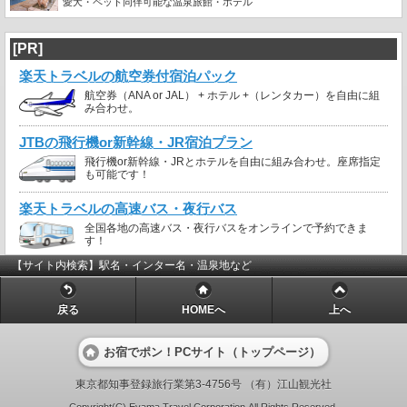
愛犬・ペット同伴可能な温泉旅館・ホテル
[PR]
楽天トラベルの航空券付宿泊パック
航空券（ANA or JAL） + ホテル +（レンタカー）を自由に組
み合わせ。
JTBの飛行機or新幹線・JR宿泊プラン
飛行機or新幹線・JRとホテルを自由に組み合わせ。座席指定
も可能です！
楽天トラベルの高速バス・夜行バス
全国各地の高速バス・夜行バスをオンラインで予約できま
す！
【サイト内検索】駅名・インター名・温泉地など
戻る
HOMEへ
上へ
お宿でポン！PCサイト（トップページ）
東京都知事登録旅行業第3-4756号 （有）江山観光社