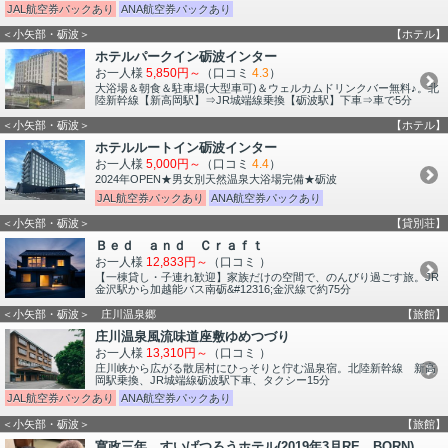
JAL航空券パックあり
ANA航空券パックあり
＜小矢部・砺波＞
【ホテル】
ホテルパークイン砺波インター
お一人様
5,850円～
（口コミ
4.3
）
大浴場＆朝食＆駐車場(大型車可)＆ウェルカムドリンクバー無料♪。北
陸新幹線【新高岡駅】⇒JR城端線乗換【砺波駅】下車⇒車で5分
＜小矢部・砺波＞
【ホテル】
ホテルルートイン砺波インター
お一人様
5,000円～
（口コミ
4.4
）
2024年OPEN★男女別天然温泉大浴場完備★砺波
JAL航空券パックあり
ANA航空券パックあり
＜小矢部・砺波＞
【貸別荘】
Ｂｅｄ ａｎｄ Ｃｒａｆｔ
お一人様
12,833円～
（口コミ
）
【一棟貸し・子連れ歓迎】家族だけの空間で、のんびり過ごす旅。JR
金沢駅から加越能バス南砺&#12316;金沢線で約75分
＜小矢部・砺波＞ 庄川温泉郷
【旅館】
庄川温泉風流味道座敷ゆめつづり
お一人様
13,310円～
（口コミ
）
庄川峡から広がる散居村にひっそりと佇む温泉宿。北陸新幹線 新高
岡駅乗換、JR城端線砺波駅下車、タクシー15分
JAL航空券パックあり
ANA航空券パックあり
＜小矢部・砺波＞
【旅館】
寛政三年 すいげつろうホテル(2019年3月RE BORN)