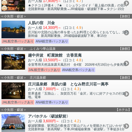
お一人様
17,908円～
（口コミ
4.7
）
★クチコミ評価４．7★ ミシュランガイド「最上級の快適」の宿♪。
北陸新幹線・新高岡駅乗換→JR城端線・砺波駅下車→タクシ-15分
＜小矢部・砺波＞
【旅館】
人肌の宿 川金
お一人様
14,300円～
（口コミ
4.9
）
庄川鮎や北陸の山海の幸を使ったお料理と心安らぐおもてなし。北陸
新幹線 新高岡駅乗換、JR城端線砺波駅下車、車15分
JAL航空券パックあり
ANA航空券パックあり
＜小矢部・砺波＞ ふくみつ華山温泉
【旅館】
越中井波 町屋旅館 古香里庵
お一人様
13,500円～
（口コミ
4.8
）
全室専用天然温泉露天風呂付 全4室 2026年4月19日から夕食再開
JAL航空券パックあり
ANA航空券パックあり
＜小矢部・砺波＞ 庄川温泉郷
【旅館】
庄川温泉郷 美肌の湯 となみ野庄川荘一萬亭
お一人様
7,000円～
（口コミ
4.3
）
世界遺産「五箇山」、加賀百万石「金沢」巡りに好アクセスの行楽
地。電車
JAL航空券パックあり
ANA航空券パックあり
＜小矢部・砺波＞
【ホテル】
アパホテル〈砺波駅前〉
お一人様
3,600円～
（口コミ
4.2
）
砺波駅隣接、駅周辺の飲食店で富山グルメを堪能されてはいかが？。
北陸新幹線「新高岡駅」下車JR城端線乗換「砺波駅」下車徒歩1分