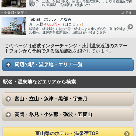
富山の「土徳」を受け取る、回復と再生の旅を。。とやま鉄道線で高
岡駅、JRで高儀駅、高儀駅より徒歩12分
＜小矢部・砺波＞
【ホテル】
Tabist ホテル となみ
お一人様
4,000円～
（口コミ
2.7
）
城端線 砺波駅から徒歩3分／砺波ICより車で約5分。富山空港よりバ
ス40分、北陸新幹線新高岡、城端線乗り換え２０分
このページは
砺波インターチェンジ・庄川温泉近辺のスマー
トフォンから予約できる宿泊施設
を紹介しています。
周辺の駅・温泉地・エリア一覧
駅名・温泉地などエリアから検索
富山・立山・魚津・黒部・宇奈月
高岡・氷見・小矢部・砺波・五箇山
富山県のホテル・温泉宿TOP