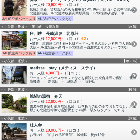
お一人様
20,900円～
（口コミ
）
伝統と革新 貸切風呂のある和モダン料理宿-五箇山・金沢中間地点。
北陸新幹線、JR北陸本線新高岡駅乗換、JR城端線砺波駅下車
JAL航空券パックあり
ANA航空券パックあり
＜小矢部・砺波＞ 庄川峡 長崎温泉
【旅館】
庄川峡 長崎温泉 北原荘
お一人様
12,500円～
（口コミ
4.3
）
■景勝 庄川峡に佇む宿■お肌すべすべ♪美肌の湯とお料理で大満足。
大阪～JR北陸線～高岡～JR城端線～砺波駅よりタクシーで30分
JAL航空券パックあり
ANA航空券パックあり
＜小矢部・砺波＞
【ホテル】
metisse stay（メティス ステイ）
お一人様
4,900円～
（口コミ
）
ワーキングスペースやカフェなどを併設した複合施設で宿泊！。北陸
新幹線 - 新高岡 - 城端線 - 福野駅
＜小矢部・砺波＞
【民宿】
眺望の湯宿 弁天
お一人様
12,800円～
（口コミ
）
砺波平野を望む絶景展望風呂 四季折々の山の幸でおもてなし。東京
駅から北陸新幹線で砺波駅まで3時間 駅からタクシーで15分
＜小矢部・砺波＞
【旅館】
杜人舎
お一人様
10,000円～
（口コミ
）
お寺の中 "泊まれる民藝館"。城端駅 徒歩12分