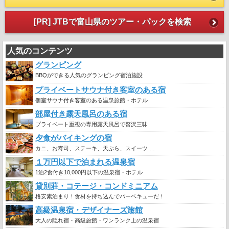
[PR] JTBで富山県のツアー・パックを検索
人気のコンテンツ
グランピング
BBQができる人気のグランピング宿泊施設
プライベートサウナ付き客室のある宿
個室サウナ付き客室のある温泉旅館・ホテル
部屋付き露天風呂のある宿
プライベート重視の専用露天風呂で贅沢三昧
夕食がバイキングの宿
カニ、お寿司、ステーキ、天ぷら、スイーツ …
１万円以下で泊まれる温泉宿
1泊2食付き10,000円以下の温泉宿・ホテル
貸別荘・コテージ・コンドミニアム
格安素泊まり！食材を持ち込んでバーベキューだ！
高級温泉宿・デザイナーズ旅館
大人の隠れ宿・高級旅館・ワンランク上の温泉宿