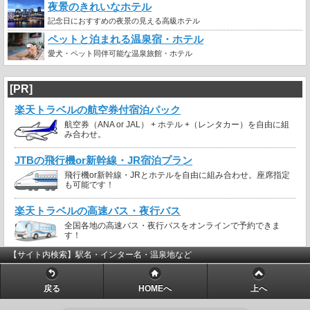
夜景のきれいなホテル
記念日におすすめの夜景の見える高級ホテル
ペットと泊まれる温泉宿・ホテル
愛犬・ペット同伴可能な温泉旅館・ホテル
[PR]
楽天トラベルの航空券付宿泊パック
航空券（ANA or JAL） + ホテル +（レンタカー）を自由に組
み合わせ。
JTBの飛行機or新幹線・JR宿泊プラン
飛行機or新幹線・JRとホテルを自由に組み合わせ。座席指定
も可能です！
楽天トラベルの高速バス・夜行バス
全国各地の高速バス・夜行バスをオンラインで予約できま
す！
【サイト内検索】駅名・インター名・温泉地など
戻る
HOMEへ
上へ