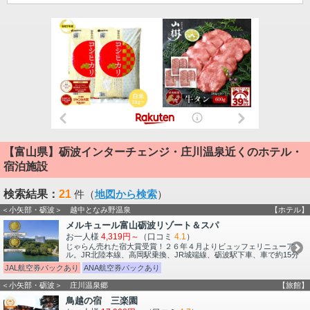
【富山県】砺波インターチェンジ・庄川温泉近くのホテル・
宿泊施設
検索結果：
21
件（
地図から検索
）
＜小矢部・砺波＞ 越中となみ野温泉
【ホテル】
メルキュール富山砺波リゾート＆スパ
お一人様
4,319円～
（口コミ
4.1
）
じゃらん売れた宿大賞受賞！２６年４月よりビュッフェリニューア
ル。JR北陸本線、高岡駅乗換、JR城端線、砺波駅下車、車で約15分
JAL航空券パックあり
ANA航空券パックあり
＜小矢部・砺波＞ 庄川温泉郷
【旅館】
鳥越の宿 三楽園