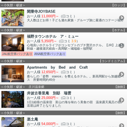
＜小矢部・砺波＞
【ロッジ】
閑乗寺JOYBASE
お一人様
11,000円～
（口コミ
）
大人数ほどお得！子ども連れ家族・グループ旅に最適のコテージ福野
＜小矢部・砺波＞
【ホテル】
福野タウンホテル ア・ミュー
お一人様
5,350円～
（口コミ
3.9
）
心地良いホテルライフがコンセプトのプチ贅沢ホテル。【JR】上越新
幹線・越後湯沢経由～高岡駅～城端線～福野駅
JAL航空券パックあり
ANA航空券パックあり
＜小矢部・砺波＞
【コンドミニアム】
Apartments by Bed and Craft
お一人様
12,650円～
（口コミ
）
暮らしの「姿勢 stance」を整えるホテル。。新高岡駅から加越能バ
ス 所要時間約45分
＜小矢部・砺波＞ 庄川温泉郷
【旅館】
井波古香里庵 別邸 瑞雲
お一人様
25,000円～
（口コミ
）
1日1組様の温泉宿 富山の海を味わう美食の宿 温泉露天風呂の宿。
送迎は終了となりました
＜小矢部・砺波＞
【旅館】
楽土庵
お一人様
54,000円～
（口コミ
）