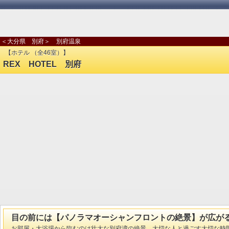
＜大分県 別府＞ 別府温泉
【ホテル （全46室）】
REX HOTEL 別府
目の前には【パノラマオーシャンフロントの絶景】が広が
お部屋・大浴場から臨むのは壮大な別府湾の絶景。大切な人と過ごす大切な時