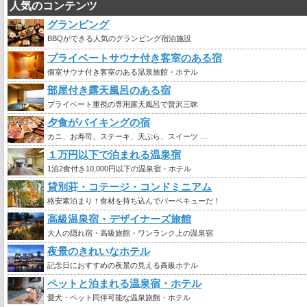
人気のコンテンツ
グランピング
BBQができる人気のグランピング宿泊施設
プライベートサウナ付き客室のある宿
個室サウナ付き客室のある温泉旅館・ホテル
部屋付き露天風呂のある宿
プライベート重視の専用露天風呂で贅沢三昧
夕食がバイキングの宿
カニ、お寿司、ステーキ、天ぷら、スイーツ …
１万円以下で泊まれる温泉宿
1泊2食付き10,000円以下の温泉宿・ホテル
貸別荘・コテージ・コンドミニアム
格安素泊まり！食材を持ち込んでバーベキューだ！
高級温泉宿・デザイナーズ旅館
大人の隠れ宿・高級旅館・ワンランク上の温泉宿
夜景のきれいなホテル
記念日におすすめの夜景の見える高級ホテル
ペットと泊まれる温泉宿・ホテル
愛犬・ペット同伴可能な温泉旅館・ホテル