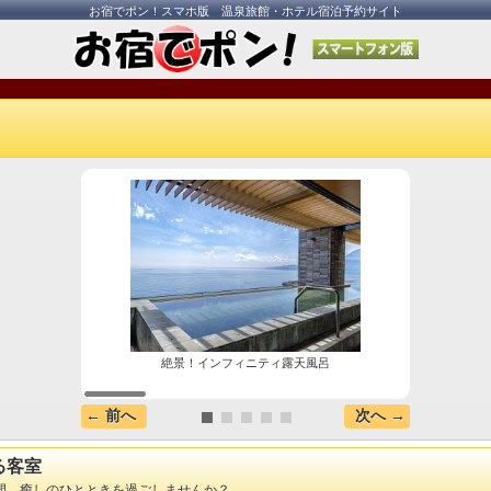
お宿でポン！スマホ版 温泉旅館・ホテル宿泊予約サイト
絶景！インフィニティ露天風呂
← 前へ
次へ →
る客室
間。癒しのひとときを過ごしませんか？