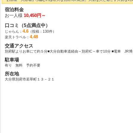
宿泊料金
お一人様
10,450円～
口コミ（5点満点中）
4.6
じゃらん：
（投稿：130件）
4.48
楽天トラベル：
交通アクセス
別府駅よりお車にて約５分■大分自動車道経由～別府IC～車で10分 ■電車 J
駐車場
有り 無料 予約不要
所在地
大分県別府市若草町１３－２１