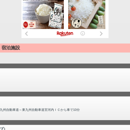
・宿泊施設
九州自動車道～東九州自動車道宮河内ＩＣから車で10分
プ）