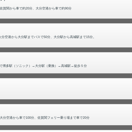
賀関から車で約20分、大分空港から車で約90分
。大分空港から大分駅までバスで50分、大分駅から高城駅まで15分。
Rで博多駅（ソニック）→大分駅（乗換）→高城駅→徒歩５分
分空港から車で100分、佐賀関フェリー乗り場まで車で20分