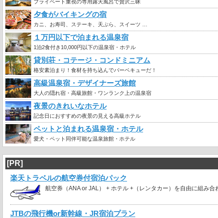
プライベート重視の専用露天風呂で贅沢三昧
夕食がバイキングの宿
カニ、お寿司、ステーキ、天ぷら、スイーツ …
１万円以下で泊まれる温泉宿
1泊2食付き10,000円以下の温泉宿・ホテル
貸別荘・コテージ・コンドミニアム
格安素泊まり！食材を持ち込んでバーベキューだ！
高級温泉宿・デザイナーズ旅館
大人の隠れ宿・高級旅館・ワンランク上の温泉宿
夜景のきれいなホテル
記念日におすすめの夜景の見える高級ホテル
ペットと泊まれる温泉宿・ホテル
愛犬・ペット同伴可能な温泉旅館・ホテル
[PR]
楽天トラベルの航空券付宿泊パック
航空券（ANA or JAL） + ホテル +（レンタカー）を自由に組み
JTBの飛行機or新幹線・JR宿泊プラン