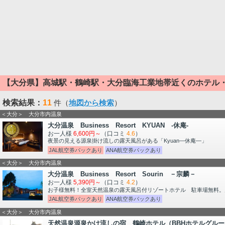
【大分県】高城駅・鶴崎駅・大分臨海工業地帯近くのホテル
検索結果：
11
件（
地図から検索
）
＜大分＞ 大分市内温泉
大分温泉 Business Resort KYUAN -休庵-
お一人様
6,600円～
（口コミ
4.6
）
夜景の見える源泉掛け流しの露天風呂がある「Kyuan―休庵―」
JAL航空券パックあり
ANA航空券パックあり
＜大分＞ 大分市内温泉
大分温泉 Business Resort Sourin －宗麟－
お一人様
5,390円～
（口コミ
4.2
）
お子様無料！全室天然温泉の露天風呂付リゾートホテル 駐車場無料。
JAL航空券パックあり
ANA航空券パックあり
＜大分＞ 大分市内温泉
天然温泉源泉かけ流しの宿 鶴崎ホテル（BBHホテルグルー