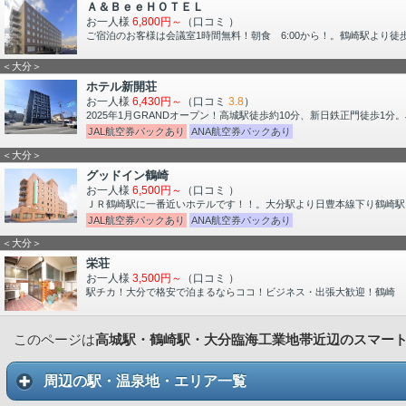
Ａ＆ＢｅｅＨＯＴＥＬ
お一人様
6,800円～
（口コミ
）
ご宿泊のお客様は会議室1時間無料！朝食 6:00から！。鶴崎駅より徒歩
＜大分＞
ホテル新開荘
お一人様
6,430円～
（口コミ
3.8
）
2025年1月GRANDオープン！高城駅徒歩約10分、新日鉄正門徒歩1分
JAL航空券パックあり
ANA航空券パックあり
＜大分＞
グッドイン鶴崎
お一人様
6,500円～
（口コミ
）
ＪＲ鶴崎駅に一番近いホテルです！！。大分駅より日豊本線下り鶴崎駅
JAL航空券パックあり
ANA航空券パックあり
＜大分＞
栄荘
お一人様
3,500円～
（口コミ
）
駅チカ！大分で格安で泊まるならココ！ビジネス・出張大歓迎！鶴崎
このページは
高城駅・鶴崎駅・大分臨海工業地帯近辺のスマー
周辺の駅・温泉地・エリア一覧