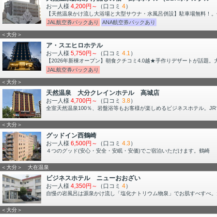
お一人様
4,200円～
（口コミ
4
）
【天然温泉かけ流し大浴場と大型サウナ・水風呂併設】駐車場無料！。佐
JAL航空券パックあり
ANA航空券パックあり
＜大分＞
ア・スエヒロホテル
お一人様
5,750円～
（口コミ
4.1
）
【2026年新棟オープン】朝食クチコミ4.0越★手作りデザートが話題
JAL航空券パックあり
＜大分＞
天然温泉 大分クレインホテル 高城店
お一人様
4,700円～
（口コミ
3.8
）
全室天然温泉100％、岩盤浴等もお客様が楽しめるビジネスホテル。J
＜大分＞
グッドイン西鶴崎
お一人様
6,500円～
（口コミ
4.3
）
４つのグッド(安心・安全・安眠・安価)でご宿泊いただけます。鶴崎
＜大分＞ 大在温泉
ビジネスホテル ニューおおざい
お一人様
4,350円～
（口コミ
4
）
自慢の岩風呂は源泉かけ流し「塩化ナトリウム物泉」でお肌すべすべ。大
＜大分＞