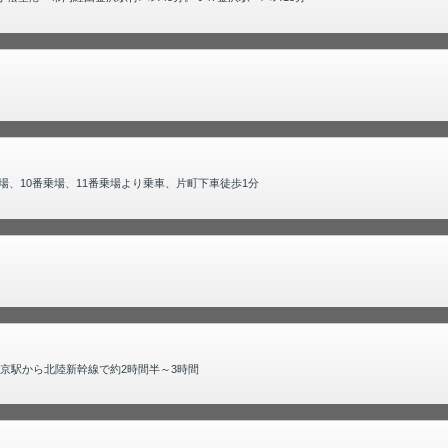
場、10番乗場、11番乗場より乗車、片町下車徒歩1分
京駅から北陸新幹線で約2時間半～3時間