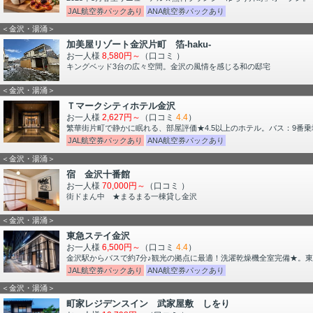
JAL航空券パックあり
ANA航空券パックあり
＜金沢・湯涌＞
加美屋リゾート金沢片町 箔-haku-
お一人様
8,580円～
（口コミ
）
キングベッド3台の広々空間。金沢の風情を感じる和の邸宅
＜金沢・湯涌＞
Ｔマークシティホテル金沢
お一人様
2,627円～
（口コミ
4.4
）
繁華街片町で静かに眠れる、部屋評価★4.5以上のホテル。バス：9番乗
JAL航空券パックあり
ANA航空券パックあり
＜金沢・湯涌＞
宿 金沢十番館
お一人様
70,000円～
（口コミ
）
街ドまん中 ★まるまる一棟貸し金沢
＜金沢・湯涌＞
東急ステイ金沢
お一人様
6,500円～
（口コミ
4.4
）
金沢駅からバスで約7分♪観光の拠点に最適！洗濯乾燥機全室完備★。東
JAL航空券パックあり
ANA航空券パックあり
＜金沢・湯涌＞
町家レジデンスイン 武家屋敷 しをり