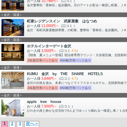
お一人様
10,798円～
（口コミ
）
金沢繁華街「香林坊」徒歩圏内。月のアートが彩る一棟貸し町家。ＪＲ
＜金沢・湯涌＞
町家レジデンスイン 武家屋敷 はなつめ
お一人様
11,000円～
（口コミ
）
金沢「長町武家屋敷跡界隈」の町家。繁華街「香林坊」徒歩圏内。ＪＲ
＜金沢・湯涌＞
ホテルインターゲート金沢
お一人様
3,500円～
（口コミ
4.5
）
【朝食 夏メニュー登場】宿泊者専用ラウンジ・大浴場完備。北陸新幹線
JAL航空券パックあり
ANA航空券パックあり
＜金沢・湯涌＞
KUMU 金沢 by THE SHARE HOTELS
お一人様
3,848円～
（口コミ
4.7
）
金沢の伝統を汲み、未来につなぐライフスタイルホテル。北陸新幹線で
JAL航空券パックあり
ANA航空券パックあり
＜金沢・湯涌＞
apple tree house
お一人様
7,500円～
（口コミ
）
ひのきの床と静かな住宅街で6人までゆっくり眠れる一棟貸し車／１台
1
2
3
次へ »