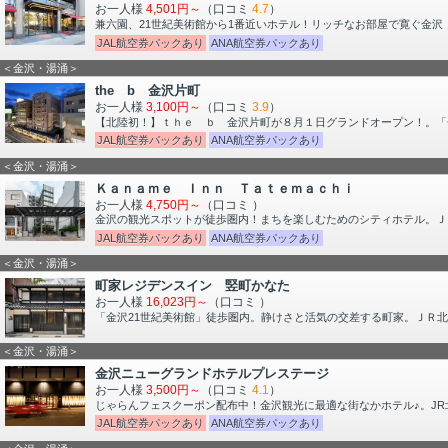
お一人様
4,501円～
（口コミ
4.7
）
兼六園、21世紀美術館から1番近いホテル！リッチなお部屋で寛ぐ金沢
JAL航空券パックあり
ANA航空券パックあり
＜金沢・湯涌＞
the b 金沢片町
お一人様
3,100円～
（口コミ
3.9
）
【北陸初！】ｔｈｅ ｂ 金沢片町が８月１日グランドオープン！。「
JAL航空券パックあり
ANA航空券パックあり
＜金沢・湯涌＞
Ｋａｎａｍｅ Ｉｎｎ Ｔａｔｅｍａｃｈｉ
お一人様
4,750円～
（口コミ
）
金沢の観光スポットが徒歩圏内！まちを楽しむためのシティホテル。Ｊ
JAL航空券パックあり
ANA航空券パックあり
＜金沢・湯涌＞
町家レジデンスイン 竪町かなた
お一人様
16,023円～
（口コミ
）
「金沢21世紀美術館」徒歩圏内。静けさと活気の交差する町家。ＪＲ北
＜金沢・湯涌＞
金沢ニューグランドホテルプレステージ
お一人様
3,500円～
（口コミ
4.1
）
じゃらんフェスクーポン配布中！金沢観光に最適な街なかホテル♪。J
JAL航空券パックあり
ANA航空券パックあり