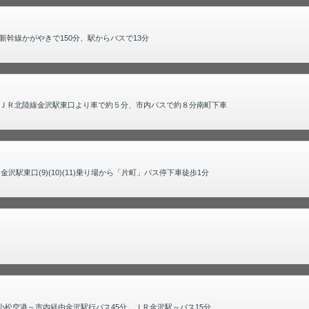
幹線かがやきで150分、駅からバスで13分
ＪＲ北陸線金沢駅東口より車で約５分、市内バスで約８分南町下車
駅東口(9)(10)(11)乗り場から「片町」バス停下車徒歩1分
小松空港～市内経由金沢駅行バス45分。ＪＲ金沢駅～バス15分