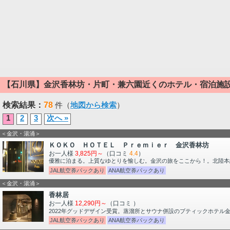
【石川県】金沢香林坊・片町・兼六園近くのホテル・宿泊施
検索結果：
78
件（
地図から検索
）
1
2
3
次へ »
＜金沢・湯涌＞
ＫＯＫＯ ＨＯＴＥＬ Ｐｒｅｍｉｅｒ 金沢香林坊
お一人様
3,825円～
（口コミ
4.4
）
優雅に泊まる。上質なゆとりを愉しむ。金沢の旅をここから！。北陸本
JAL航空券パックあり
ANA航空券パックあり
＜金沢・湯涌＞
香林居
お一人様
12,290円～
（口コミ
）
2022年グッドデザイン受賞。蒸溜所とサウナ併設のブティックホテル
JAL航空券パックあり
ANA航空券パックあり