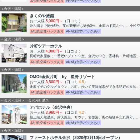
JAL航空券パックあり
ANA航空券パックあり
＜金沢・湯涌＞
きくのや旅館
お一人様
5,000円～
（口コミ
）
兼六園まで徒歩5分。夜の繁華街も徒歩3分。金沢のド真ん中。。小松
JAL航空券パックあり
ANA航空券パックあり
＜金沢・湯涌＞
片町ツアーホテル
お一人様
4,800円～
（口コミ
）
長町武家屋敷に一番近いプチ１９室。金沢の中心、香林坊・片町地区。
JAL航空券パックあり
ANA航空券パックあり
＜金沢・湯涌＞
OMO5金沢片町 by 星野リゾート
お一人様
3,500円～
（口コミ
4.5
）
金沢イチのグルメタウン、片町。歩いて美味探索ができる絶好の立地。
JAL航空券パックあり
ANA航空券パックあり
＜金沢・湯涌＞ 金沢片町温泉
アパホテル〈金沢中央〉
お一人様
3,960円～
（口コミ
4.2
）
最上階天然温泉、露天風呂、サウナ、岩盤浴。街の喧騒を忘れ寛ぐ。。
JAL航空券パックあり
ANA航空券パックあり
＜金沢・湯涌＞
ファーストホテル金沢（2020年3月10日オープン）