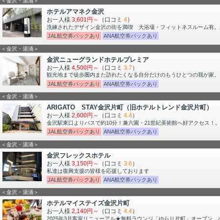
＜金沢・湯涌＞
ホテルアマネク金沢
お一人様
3,601円～
（口コミ
4
）
洗練されたデザイン金沢の街を満喫 大浴場・フィットネスルーム有。新
JAL航空券パックあり
ANA航空券パックあり
＜金沢・湯涌＞
金沢ニューグランドホテルプレミア
お一人様
4,500円～
（口コミ
3.7
）
観光地まで徒歩圏内また訪れたくなる自分だけのもうひとつの我が家。
JAL航空券パックあり
ANA航空券パックあり
＜金沢・湯涌＞
ARIGATO STAY金沢片町（旧ホテルトレンド金沢片町）
お一人様
2,600円～
（口コミ
4.4
）
金沢駅東口よりバスで約10分！兼六園・21世紀美術館へ好アクセス！。金沢
JAL航空券パックあり
ANA航空券パックあり
＜金沢・湯涌＞
金沢フレックスホテル
お一人様
3,150円～
（口コミ
3.6
）
私達は復興支援の皆様を応援しております
JAL航空券パックあり
ANA航空券パックあり
＜金沢・湯涌＞
ホテルマイステイズ金沢片町
お一人様
2,140円～
（口コミ
4.4
）
2025年3月客室リニューアル★無料ラウンジ「ゆらり片町」オープン。