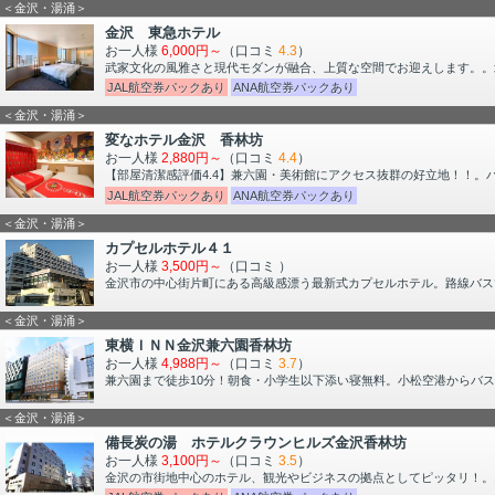
＜金沢・湯涌＞
金沢 東急ホテル
お一人様
6,000円～
（口コミ
4.3
）
武家文化の風雅さと現代モダンが融合、上質な空間でお迎えします。。北
JAL航空券パックあり
ANA航空券パックあり
＜金沢・湯涌＞
変なホテル金沢 香林坊
お一人様
2,880円～
（口コミ
4.4
）
【部屋清潔感評価4.4】兼六園・美術館にアクセス抜群の好立地！！。バ
JAL航空券パックあり
ANA航空券パックあり
＜金沢・湯涌＞
カプセルホテル４１
お一人様
3,500円～
（口コミ
）
金沢市の中心街片町にある高級感漂う最新式カプセルホテル。路線バス
＜金沢・湯涌＞
東横ＩＮＮ金沢兼六園香林坊
お一人様
4,988円～
（口コミ
3.7
）
兼六園まで徒歩10分！朝食・小学生以下添い寝無料。小松空港からバ
＜金沢・湯涌＞
備長炭の湯 ホテルクラウンヒルズ金沢香林坊
お一人様
3,100円～
（口コミ
3.5
）
金沢の市街地中心のホテル、観光やビジネスの拠点としてピッタリ！。