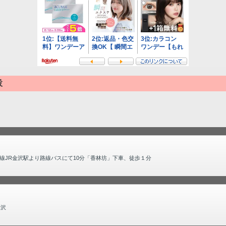
設
線JR金沢駅より路線バスにて10分「香林坊」下車、徒歩１分
金沢