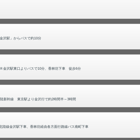
金沢駅」からバスで約10分
Ｒ金沢駅東口よりバスで10分、香林坊下車 徒歩6分
陸新幹線 東京駅より金沢行で約2時間半～3時間
R北陸線金沢駅下車、香林坊経由各方面行路線バス南町下車