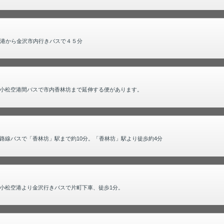
空港から金沢市内行きバスで４５分
小松空港間バスで市内香林坊まで延伸する便があります。
路線バスで「香林坊」駅まで約10分。「香林坊」駅より徒歩約4分
小松空港より金沢行きバスで片町下車、徒歩1分。