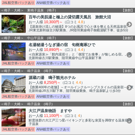
JAL航空券パックあり
ANA航空券パックあり
＜鳴子・大崎＞ 東鳴子温泉 (鳴子)
【旅館】
百年の美肌湯と極上の貸切露天風呂 旅館大沼
お一人様
10,300円～
（口コミ
4.8
）
【源泉掛け流しの秘湯】8つのお風呂で心と体を整える天然温泉宿。
JR東北新幹線古川駅乗換、JR陸羽東線鳴子御殿湯駅下車、徒歩5分
＜鳴子・大崎＞ 中山平温泉 (鳴子)
【旅館】
名湯秘湯うなぎ湯の宿 旬樹庵琢ひで
お一人様
10,890円～
（口コミ
4.4
）
≪自家源泉≫「館内湯巡り」と「個室でお食事」が愉しめる宿。。東
北新幹線古川駅乗換、陸羽東線中山平温泉駅下車
JAL航空券パックあり
ANA航空券パックあり
＜鳴子・大崎＞ 鳴子温泉 (鳴子)
【旅館】
源蔵の湯 鳴子観光ホテル
お一人様
8,250円～
（口コミ
4.4
）
【創業400年の老舗】～オールインクルーシブスタイルの温泉宿～。東
北新幹線JR古川駅下車、陸羽東線乗換、鳴子温泉駅より歩3分
JAL航空券パックあり
ANA航空券パックあり
＜鳴子・大崎＞ 鳴子温泉 (鳴子)
【旅館】
大江戸温泉物語 ますや
お一人様
11,100円～
（口コミ
4
）
鮮度抜群の大江戸三つ星バイキングと多彩な泉質を満喫する温泉宿鳴
子温泉
JAL航空券パックあり
ANA航空券パックあり