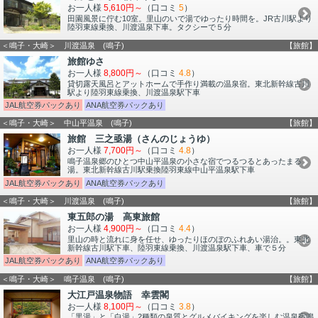
お一人様
5,610円～
（口コミ
5
）
田園風景に佇む10室。里山のいで湯でゆったり時間を。JR古川駅より
陸羽東線乗換、川渡温泉下車。タクシーで５分
＜鳴子・大崎＞ 川渡温泉 (鳴子)
【旅館】
旅館ゆさ
お一人様
8,800円～
（口コミ
4.8
）
貸切露天風呂とアットホームで手作り満載の温泉宿。東北新幹線古川
駅より陸羽東線乗換、川渡温泉駅下車
JAL航空券パックあり
ANA航空券パックあり
＜鳴子・大崎＞ 中山平温泉 (鳴子)
【旅館】
旅館 三之亟湯（さんのじょうゆ）
お一人様
7,700円～
（口コミ
4.8
）
鳴子温泉郷のひとつ中山平温泉の小さな宿でつるつるとあったまる
湯。東北新幹線古川駅乗換陸羽東線中山平温泉駅下車
JAL航空券パックあり
ANA航空券パックあり
＜鳴子・大崎＞ 川渡温泉 (鳴子)
【旅館】
東五郎の湯 高東旅館
お一人様
4,900円～
（口コミ
4.4
）
里山の時と流れに身を任せ、ゆったりほのぼのふれあい湯治。。東北
新幹線古川駅下車、陸羽東線乗換、川渡温泉駅下車、車で５分
JAL航空券パックあり
ANA航空券パックあり
＜鳴子・大崎＞ 鳴子温泉 (鳴子)
【旅館】
大江戸温泉物語 幸雲閣
お一人様
8,100円～
（口コミ
3.8
）
「黒湯」と「白湯」2種類の泉質とグルメバイキングを楽しむ温泉宿鳴