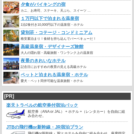
夕食がバイキングの宿
カニ、お寿司、ステーキ、天ぷら、スイーツ …
１万円以下で泊まれる温泉宿
1泊2食付き10,000円以下の温泉宿・ホテル
貸別荘・コテージ・コンドミニアム
格安素泊まり！食材を持ち込んでバーベキューだ！
高級温泉宿・デザイナーズ旅館
大人の隠れ宿・高級旅館・ワンランク上の温泉宿
夜景のきれいなホテル
記念日におすすめの夜景の見える高級ホテル
ペットと泊まれる温泉宿・ホテル
愛犬・ペット同伴可能な温泉旅館・ホテル
[PR]
楽天トラベルの航空券付宿泊パック
航空券（ANA or JAL） + ホテル +（レンタカー）を自由に組
み合わせ。
JTBの飛行機or新幹線・JR宿泊プラン
飛行機or新幹線・JRとホテルを自由に組み合わせ。座席指定