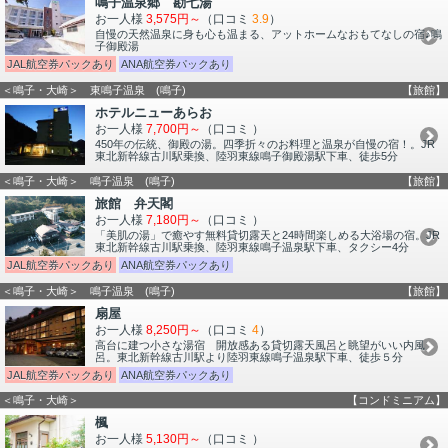
鳴子温泉郷 勘七湯
お一人様
3,575円～
（口コミ
3.9
）
自慢の天然温泉に身も心も温まる、アットホームなおもてなしの宿♪鳴
子御殿湯
JAL航空券パックあり
ANA航空券パックあり
＜鳴子・大崎＞ 東鳴子温泉 (鳴子)
【旅館】
ホテルニューあらお
お一人様
7,700円～
（口コミ
）
450年の伝統、御殿の湯。四季折々のお料理と温泉が自慢の宿！。JR
東北新幹線古川駅乗換、陸羽東線鳴子御殿湯駅下車、徒歩5分
＜鳴子・大崎＞ 鳴子温泉 (鳴子)
【旅館】
旅館 弁天閣
お一人様
7,180円～
（口コミ
）
「美肌の湯」で癒やす無料貸切露天と24時間楽しめる大浴場の宿。JR
東北新幹線古川駅乗換、陸羽東線鳴子温泉駅下車、タクシー4分
JAL航空券パックあり
ANA航空券パックあり
＜鳴子・大崎＞ 鳴子温泉 (鳴子)
【旅館】
扇屋
お一人様
8,250円～
（口コミ
4
）
高台に建つ小さな湯宿 開放感ある貸切露天風呂と眺望がいい内風
呂。東北新幹線古川駅より陸羽東線鳴子温泉駅下車、徒歩５分
JAL航空券パックあり
ANA航空券パックあり
＜鳴子・大崎＞
【コンドミニアム】
楓
お一人様
5,130円～
（口コミ
）