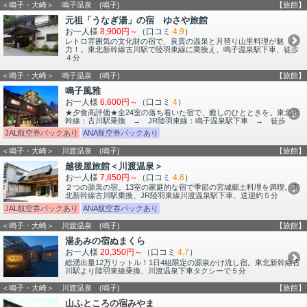
＜鳴子・大崎＞ 鳴子温泉 (鳴子)
【旅館】
元祖「うなぎ湯」の宿 ゆさや旅館
お一人様
8,900円～
（口コミ
4.9
）
レトロ雰囲気の文化財の宿で、良質の温泉と月替り山里料理が魅
力！。東北新幹線古川駅で陸羽東線に乗換え、鳴子温泉駅下車、徒歩
４分
＜鳴子・大崎＞ 鳴子温泉 (鳴子)
【旅館】
鳴子風雅
お一人様
6,600円～
（口コミ
4
）
★夕食高評価★全24室の落ち着いた宿で、癒しのひとときを。東北新
幹線：古川駅乗換 → JR陸羽東線：鳴子温泉駅下車 → 徒歩
JAL航空券パックあり
ANA航空券パックあり
＜鳴子・大崎＞ 川渡温泉 (鳴子)
【旅館】
越後屋旅館＜川渡温泉＞
お一人様
7,850円～
（口コミ
4.6
）
２つの源泉の宿。13室の家庭的な宿で季節の宮城郷土料理を満喫。東
北新幹線古川駅乗換、JR陸羽東線川渡温泉駅下車、送迎約５分
JAL航空券パックあり
ANA航空券パックあり
＜鳴子・大崎＞ 川渡温泉 (鳴子)
【旅館】
湯あみの宿ぬまくら
お一人様
20,350円～
（口コミ
4.7
）
総湧出量12万リットル！1日4組限定の源泉かけ流し宿。東北新幹線古
川駅より陸羽東線乗換、川渡温泉下車タクシーで５分
＜鳴子・大崎＞ 川渡温泉 (鳴子)
【旅館】
山ふところの宿みやま