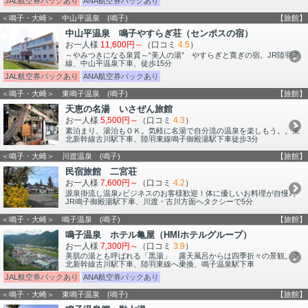
JAL航空券パックあり
ANA航空券パックあり
＜鳴子・大崎＞ 中山平温泉 (鳴子)
【旅館】
中山平温泉 鳴子やすらぎ荘（センポスの宿）
お一人様
11,600円～
（口コミ
4.5
）
～やみつきになる泉質～“美人の湯” やすらぎと寛ぎの宿。JR陸羽東
線、中山平温泉下車、徒歩15分
JAL航空券パックあり
ANA航空券パックあり
＜鳴子・大崎＞ 東鳴子温泉 (鳴子)
【旅館】
天恵の名湯 いさぜん旅館
お一人様
5,500円～
（口コミ
4.3
）
素泊まり、湯治もＯＫ。気軽に名湯で自分流の温泉を楽しもう。。東
北新幹線古川駅下車、陸羽東線鳴子御殿湯駅下車徒歩3分
＜鳴子・大崎＞ 川渡温泉 (鳴子)
【旅館】
民宿旅館 二宮荘
お一人様
7,600円～
（口コミ
4.2
）
源泉掛流し温泉♪ビジネスのお客様歓迎！体に優しいお料理が自慢♪。
JR鳴子御殿湯駅下車、川渡・古川方面へタクシーで5分
＜鳴子・大崎＞ 鳴子温泉 (鳴子)
【旅館】
鳴子温泉 ホテル亀屋（HMIホテルグループ）
お一人様
7,300円～
（口コミ
3.9
）
美肌の湯とも呼ばれる「黒湯」 露天風呂からは四季折々の景観。東
北新幹線古川駅下車、陸羽東線へ乗換、鳴子温泉駅下車
JAL航空券パックあり
ANA航空券パックあり
＜鳴子・大崎＞ 東鳴子温泉 (鳴子)
【旅館】