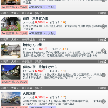
子温泉
JAL航空券パックあり
ANA航空券パックあり
＜鳴子・大崎＞ 鳴子温泉 (鳴子)
【旅館】
旅館 東多賀の湯
お一人様
8,400円～
（口コミ
4.6
）
乳白色の温泉100％掛け流しの宿。東北新幹線古川駅乗換え陸羽東線鳴
子温泉駅
JAL航空券パックあり
ANA航空券パックあり
＜鳴子・大崎＞ 東鳴子温泉 (鳴子)
【旅館】
旅館なんぶ屋
お一人様
13,000円～
（口コミ
4.6
）
常連の８割が女性♪手作り料理とほっできる空間。なごみ系、15室。東
北新幹線古川駅で、陸羽東線乗換。鳴子御殿湯駅下車徒歩３分
＜鳴子・大崎＞ 鳴子温泉 (鳴子)
【旅館】
伝統の宿 旅館すがわら
お一人様
5,500円～
（口コミ
4.4
）
無料貸切風呂４つ！囲炉裏が迎える老舗の宿で名湯時間♪。JR東北新
幹線古川駅乗換、陸羽東線鳴子温泉駅下車、タクシー２分
JAL航空券パックあり
＜鳴子・大崎＞ 鳴子温泉 (鳴子)
【旅館】
久田旅館
お一人様
6,000円～
（口コミ
4.7
）
2種類の源泉掛け流し！お風呂が自慢の手作り料理の宿。。東北新幹線
古川駅より、JR陸羽東線にて鳴子御殿湯駅