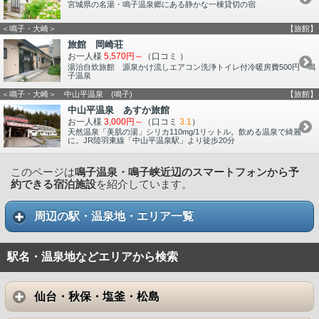
宮城県の名湯・鳴子温泉郷にある静かな一棟貸切の宿
＜鳴子・大崎＞
【旅館】
旅館 岡崎荘
お一人様
5,570円～
（口コミ
）
湯治自炊旅館 源泉かけ流しエアコン洗浄トイレ付冷暖房費500円 鳴
子温泉
＜鳴子・大崎＞ 中山平温泉 (鳴子)
【旅館】
中山平温泉 あすか旅館
お一人様
3,000円～
（口コミ
3.1
）
天然温泉「美肌の湯」シリカ110mg/1リットル。飲める温泉で綺麗
に。JR陸羽東線「中山平温泉駅」より徒歩20分
このページは
鳴子温泉・鳴子峡近辺のスマートフォンから予
約できる宿泊施設
を紹介しています。
周辺の駅・温泉地・エリア一覧
駅名・温泉地などエリアから検索
仙台・秋保・塩釜・松島