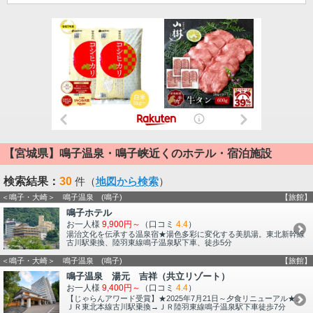
【宮城県】鳴子温泉・鳴子峡近くのホテル・宿泊施設
検索結果：
30
件（
地図から検索
）
＜鳴子・大崎＞ 鳴子温泉 (鳴子)
【旅館】
鳴子ホテル
お一人様
9,900円～
（口コミ
4.4
）
湯治文化を伝承する温泉宿★湯色多彩に変化する美肌湯。東北新幹線
古川駅乗換、陸羽東線鳴子温泉駅下車、徒歩5分
＜鳴子・大崎＞ 鳴子温泉 (鳴子)
【旅館】
鳴子温泉 湯元 吉祥（共立リゾート）
お一人様
9,400円～
（口コミ
4.4
）
【じゃらんアワード受賞】★2025年7月21日～夕食リニューアル★。
ＪＲ東北本線古川駅乗換→ＪＲ陸羽東線鳴子温泉駅下車徒歩7分