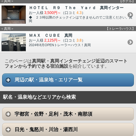
＜真岡＞
【ホテル】
ＨＯＴＥＬ Ｒ９ Ｔｈｅ Ｙａｒｄ 真岡インター
お一人様
3,500円～
（口コミ
4.3
）
◆ ２３時以降のチェックインはできませんのでご注意ください。真
岡
＜真岡＞
【トレーラハウス】
ＭＡＸ ＣＵＢＥ 真岡
お一人様
2,125円～
（口コミ
3.8
）
2024年8月OPENトレーラーハウス！真岡
このページは
真岡駅・真岡インターチェンジ近辺のスマート
フォンから予約できる宿泊施設
を紹介しています。
周辺の駅・温泉地・エリア一覧
駅名・温泉地などエリアから検索
宇都宮・佐野・足利・茂木・南那須
日光・鬼怒川・川治・湯西川