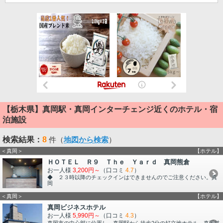
【栃木県】真岡駅・真岡インターチェンジ近くのホテル・宿
泊施設
検索結果：
8
件（
地図から検索
）
＜真岡＞
【ホテル】
ＨＯＴＥＬ Ｒ９ Ｔｈｅ Ｙａｒｄ 真岡熊倉
お一人様
3,200円～
（口コミ
4.7
）
◆ ２３時以降のチェックインはできませんのでご注意ください。真
岡
＜真岡＞
【ホテル】
真岡ビジネスホテル
お一人様
5,990円～
（口コミ
4.3
）
真岡市の中心部に位置し、真岡駅から徒歩2分の好立地ホテル。真岡鉄