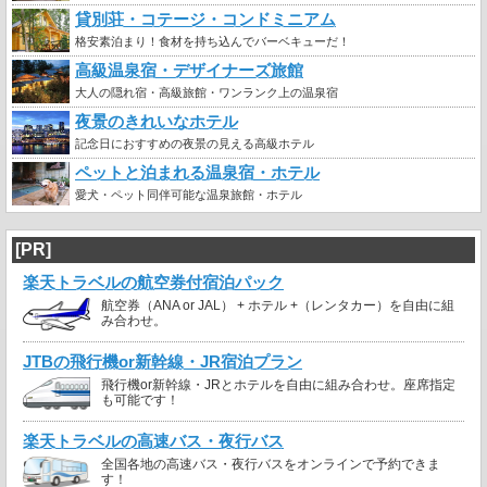
貸別荘・コテージ・コンドミニアム
格安素泊まり！食材を持ち込んでバーベキューだ！
高級温泉宿・デザイナーズ旅館
大人の隠れ宿・高級旅館・ワンランク上の温泉宿
夜景のきれいなホテル
記念日におすすめの夜景の見える高級ホテル
ペットと泊まれる温泉宿・ホテル
愛犬・ペット同伴可能な温泉旅館・ホテル
[PR]
楽天トラベルの航空券付宿泊パック
航空券（ANA or JAL） + ホテル +（レンタカー）を自由に組
み合わせ。
JTBの飛行機or新幹線・JR宿泊プラン
飛行機or新幹線・JRとホテルを自由に組み合わせ。座席指定
も可能です！
楽天トラベルの高速バス・夜行バス
全国各地の高速バス・夜行バスをオンラインで予約できま
す！