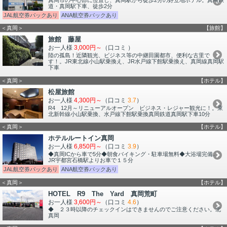
道・真岡駅下車、徒歩2分
JAL航空券パックあり
ANA航空券パックあり
＜真岡＞
【旅館】
旅館 藤屋
お一人様
3,000円～
（口コミ
）
陸の孤島！近隣観光、ビジネス等の中継田園都市、便利な古里で
す！。JR東北線小山駅乗換え、JR水戸線下館駅乗換え、真岡線真岡駅
下車
＜真岡＞
【ホテル】
松屋旅館
お一人様
4,300円～
（口コミ
3.7
）
R4 12月～リニューアルオープン ビジネス・レジャー観光に！。東
北新幹線小山駅乗換、水戸線下館駅乗換真岡鉄道真岡駅下車10分
＜真岡＞
【ホテル】
ホテルルートイン真岡
お一人様
6,850円～
（口コミ
3.9
）
◆真岡ICから車で5分◆朝食バイキング・駐車場無料◆大浴場完備。
JR宇都宮石橋駅よりお車で１５分
JAL航空券パックあり
ANA航空券パックあり
＜真岡＞
【ホテル】
HOTEL R9 The Yard 真岡荒町
お一人様
3,600円～
（口コミ
4.6
）
◆ ２３時以降のチェックインはできませんのでご注意ください。北
真岡