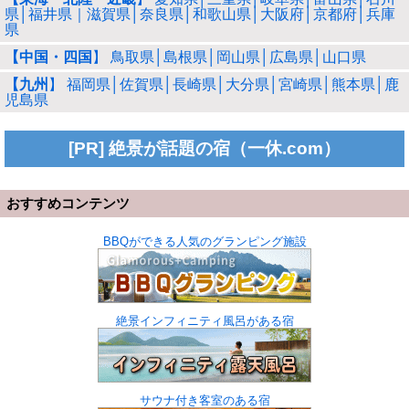
県│福井県｜滋賀県│奈良県│和歌山県│大阪府│京都府│兵庫
県
【中国・四国
】 鳥取県│島根県│岡山県│広島県│山口県
【九州
】 福岡県│佐賀県│長崎県│大分県│宮崎県│熊本県│鹿
児島県
[PR] 絶景が話題の宿（一休.com）
おすすめコンテンツ
BBQができる人気のグランピング施設
絶景インフィニティ風呂がある宿
サウナ付き客室のある宿