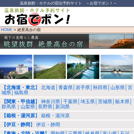
温泉旅館・ホテルの宿泊予約サイト ～お宿でポン！～
HOME
> 絶景高台の宿
【北海道・東北
】 北海道│青森県│岩手県│秋田県│山形県│宮
城県│福島県
【関東・甲信越
】 神奈川県│千葉県│埼玉県│茨城県│栃木県│
群馬県｜山梨県│長野県│新潟県
【箱根・湯河原
】 箱根・湯河原
【伊豆・静岡
】 伊豆・静岡
【東海・北陸・近畿
】 愛知県│三重県│岐阜県│富山県│石川