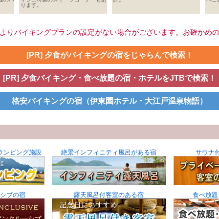
ります。
よりバイキングプランの設定がない場合がございます。お確かめ
[PR] 夕食がバイキングの宿をじゃらんで検索！
[PR] 夕食バイキング・食べ放題の宿・ホテルをJTBで検索！
格安バイキングの宿（伊東園ホテル・大江戸温泉物語）
ランピング施設
絶景インフィニティ風呂がある宿
サウナ
シブの宿
露天風呂付客室のある宿
食べ放題