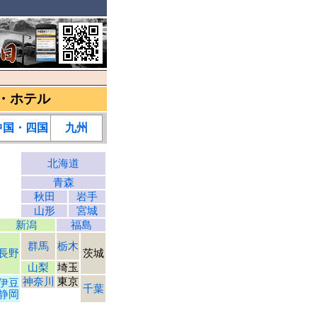
・ホテル
中国・四国
九州
北海道
青森
秋田
岩手
山形
宮城
新潟
福島
群馬
栃木
長野
茨城
山梨
埼玉
神奈川
東京
伊豆
千葉
静岡