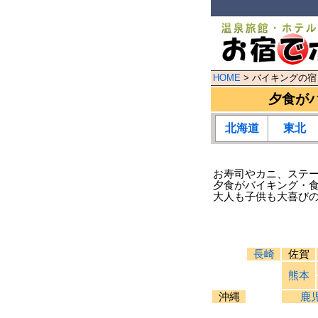
HOME
> バイキングの宿
夕食が
北海道
東北
お寿司やカニ、ステ
夕食がバイキング・
大人も子供も大喜び
長崎
佐賀
熊本
沖縄
鹿