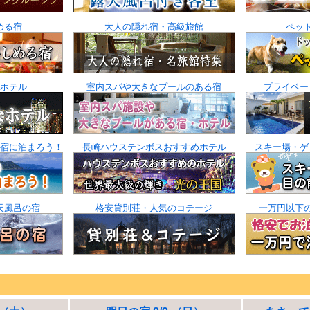
める宿
大人の隠れ宿・高級旅館
ペッ
ホテル
室内スパや大きなプールのある宿
プライベー
宿に泊まろう！
長崎ハウステンボスおすすめホテル
スキー場・ゲ
天風呂の宿
格安貸別荘・人気のコテージ
一万円以下