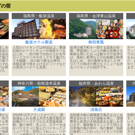
グの宿
福島県・飯坂温泉
福島県・会津東山温泉
飯坂ホテル聚楽
御宿東鳳
楽しめ
人気のバイキングは60品以上。聚楽
会津の城下町を一望する温泉が自
オー
直送の
伝統のビーフシチューや海老チリを
慢。季節感たっぷりの郷土色豊かな
ラン
る仙台
はじめ、・目の前で火柱が上がる牛
食材を用いたわっぱ飯や小汁会津そ
ての
で揚げ
ロースステーキやサックサク揚げた
ば、馬刺し料理などの伝統郷土料理
をお
の場で
て天婦羅 、目の前で握るお寿司、
をはじめ、 旬の食材を生かした作
た、
れぞれ
本格石釜で焼き上げるピッツァなど
りたての和洋の豊かなメニューを誇
やミ
のお料
の実演コーナーも充実。
るバイキングが好評です。
ます
が人
神奈川県・箱根湯本温泉
福井県・あわら温泉
の湯
天成園
清風荘
豊かな
2009年12月グランドオープン。開
北陸最大級の庭園露天風呂をはじめ
別府
。目の
放感あふれる屋上天空大露天風呂が
男女合わせて11の湯船を有し、湯量
す。
ナル窯
自慢のリーズナブルな大型温泉旅
豊富な良質の天然温泉をお楽しみ頂
レス
ステー
館。握り寿司、天ぷら、ステーキほ
けます。個室風ダイニングで頂ける
キン
ンや信
かバラエティに富んだバイキングメ
日本海の海の幸や、旬の素材・地産
お客
ど地産
ニューです。女性にうれしい、パテ
の食材にこだわったバイキングが好
ダパ
種のバ
ィシエ特製のスイーツコーナーもあ
評。
へご