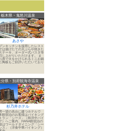
栃木県・鬼怒川温泉
あさや
プンキッチンを採用したレスト
では揚げたての天ぷらや焼きた
ステーキ、オーダー式パスタ等
召し上がりいただけます。 ま
お席で火をかけられるミニお鍋
ニ陶板もご好評いただいており
。
大分県・別府観海寺温泉
杉乃井ホテル
湾一望の高台に建つホテルで
本館宿泊のお客様はバイキング
トラン「シーズ」（和洋中バイ
グ）へご案内、HANA館宿泊の
様はワールドダイニング「シー
レス」（洋食中華バイキング）
案内。