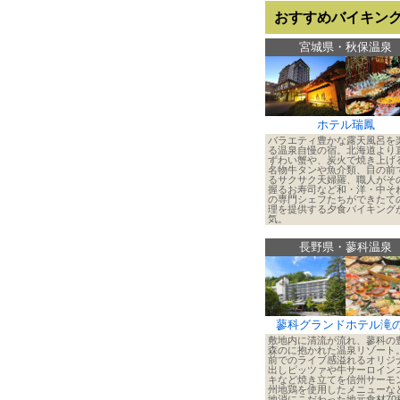
おすすめバイキン
宮城県・秋保温泉
ホテル瑞鳳
バラエティ豊かな露天風呂を
る温泉自慢の宿。北海道より
ずわい蟹や、炭火で焼き上げ
名物牛タンや魚介類、目の前
るサクサク天婦羅、職人がそ
握るお寿司など和・洋・中そ
の専門シェフたちができたて
理を提供する夕食バイキング
気。
長野県・蓼科温泉
蓼科グランドホテル滝
敷地内に清流が流れ、蓼科の
森のに抱かれた温泉リゾート
前でのライブ感溢れるオリジ
出しピッツァや牛サーロイン
キなど焼き立てを信州サーモ
州地鶏を使用したメニューな
地消にこだわった地元食材70