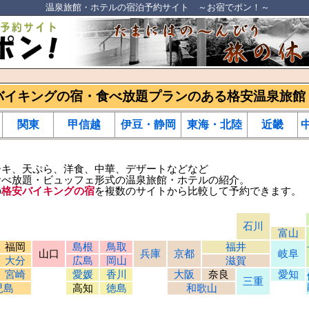
温泉旅館・ホテルの宿泊予約サイト ～お宿でポン！～
バイキングの宿・食べ放題プランのある格安温泉旅館
関東
甲信越
伊豆・静岡
東海・北陸
近畿
ーキ、天ぷら、洋食、中華、デザートなどなど
食べ放題・ビュッフェ形式の温泉旅館・ホテルの紹介。
の
格安バイキングの宿
を複数のサイトから比較して予約できます。
石川
富山
福岡
島根
鳥取
福井
山口
兵庫
京都
岐阜
大分
広島
岡山
滋賀
宮崎
愛媛
香川
大阪
奈良
愛知
三重
児島
高知
徳島
和歌山