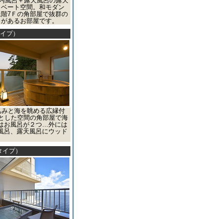
＋内風呂＋露天風呂の露天
イベート空間。和モダン
階7Ｆの角部屋で抜群の
呂があるお部屋です。
タイプ）
込みと海を眺める広縁付
りとした空間の角部屋で海
はお風呂が２つ…外には
風呂、露天風呂にウッド
タイプ）