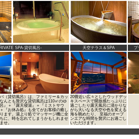
PRIVATE SPA-貸切風呂-
天空テラス＆SPA
プ
パ（貸切風呂）は、ファミリー＆カッ
20畳近い広々としたウッドデッ
なんとも贅沢な貸切風呂は110㎡のゆ
キスペースで開放感たっぷりに
呂』＋『露天寝湯』＋『ミストサウ
過ごしたり露天風呂に浸かりな
＋『お休み処』も全てがお客様の癒し
がら大いなる天空や色を変える
ります。湯上り処でマッサージ機に全
海を眺めたり、 至福のオープ
ちに、時を忘れてしまうかもしれませ
ンエアな時間を贅沢にお過ごし
ませ。
いただけます。