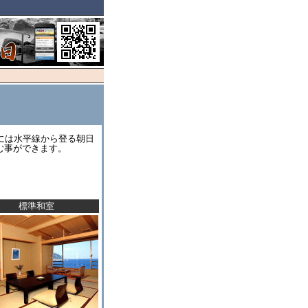
には水平線から登る朝日
む事ができます。
標準和室