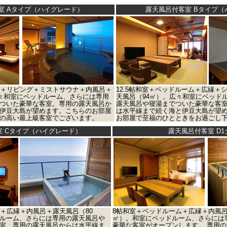
室 Aタイプ（ハイグレード）
露天風呂付客室 Bタイプ（
ム＋リビング＋ミストサウナ＋内風呂＋
12.5帖和室＋ベッドルーム＋広縁＋
広々和室にベッドルーム、さらには専用
天風呂（94㎡）。広々和室にベッド
ついた豪華な客室。専用の露天風呂か
露天風呂や寝湯までついた豪華な客
伊豆大島が望めます。こちらのお部屋
は水平線まで続く海と伊豆大島が望
の高い最上級客室でございます。
お部屋で至福のひとときをお過ごし
室 Cタイプ（ハイグレード）
露天風呂付客室 D1
ム＋広縁＋内風呂＋露天風呂（80
8帖和室＋ベッドルーム＋広縁＋内風呂
ルーム、さらには専用の露天風呂や
㎡）。和室にベッドルーム、さらには
室。専用の露天風呂からは水平線ま
豪華な客室がオープンします 。専用