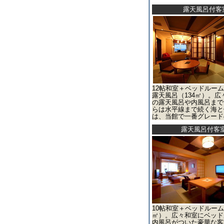
露天風呂付客
12帖和室＋ベッドルー
露天風呂（134㎡）。
の露天風呂や内風呂まで
らは水平線まで続く海と
は、当館で一番グレード
露天風呂付客
10帖和室＋ベッドルー
㎡）。広々和室にベッド
内風呂がついた豪華な客