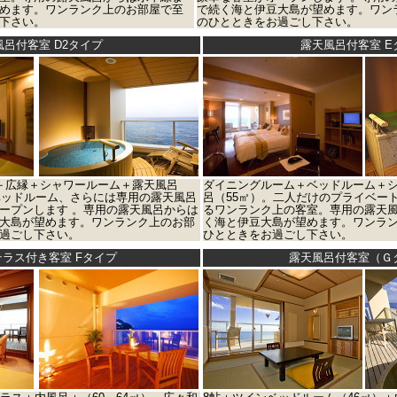
めます。ワンランク上のお部屋で至
で続く海と伊豆大島が望めます。ワン
下さい。
のひとときをお過ごし下さい。
風呂付客室 D2タイプ
露天風呂付客室 E
＋広縁＋シャワールーム＋露天風呂
ダイニングルーム＋ベッドルーム＋
にベッドルーム、さらには専用の露天風呂
呂（55㎡）。二人だけのプライベー
ープンします 。専用の露天風呂からは
るワンランク上の客室。専用の露天
大島が望めます。ワンランク上のお部
く海と伊豆大島が望めます。ワンラ
過ごし下さい。
ひとときをお過ごし下さい。
ラス付き客室 Fタイプ
露天風呂付客室（Ｇ