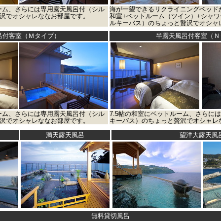
ルーム、さらには専用露天風呂付（シル
海が一望できるリクライニングベッドが
沢でオシャレななお部屋です。
和室+ベットルーム（ツイン）+シャワ
ルキーバス）のちょっと贅沢でオシャ
呂付客室（Ｍタイプ）
半露天風呂付客室（Ｎ
ルーム、さらには専用露天風呂付（シル
7.5帖の和室にベットルーム、さらに
沢でオシャレななお部屋です。
キーバス）のちょっと贅沢でオシャレ
満天露天風呂
望洋大露天風
無料貸切風呂