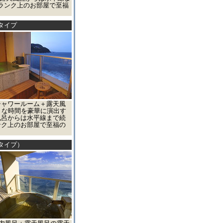
ランク上のお部屋で至福
タイプ
シャワールーム＋露天風
トな時間を豪華に演出す
風呂からは水平線まで続
ンク上のお部屋で至福の
タイプ）