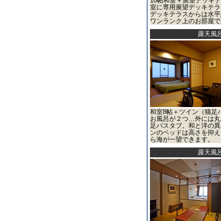
10帖和室＋展望デッキテ
室に専用展望デッキテラ
デッキテラスからは水平
ワンランク上のお部屋で
露天風
和室8帖＋ツイン（猫足
お風呂が２つ…外には丸
足バスタブ。和と洋の異
ンのベッドは高さを抑え
ら海が一望できます。
露天風