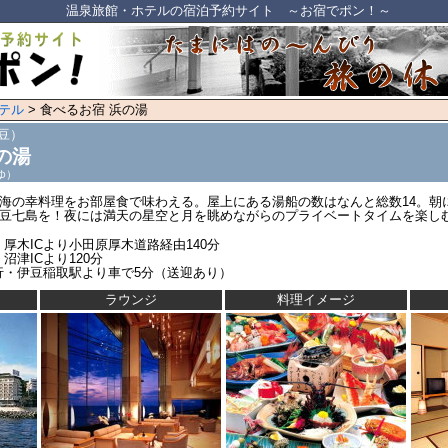
温泉旅館・ホテルの宿泊予約サイト ～お宿でポン！～
テル
> 食べるお宿 浜の湯
豆）
の湯
ゆ）
海の幸料理をお部屋食で味わえる。屋上にある湯船の数はなんと総数14。朝
豆七島を！夜には満天の星空と月を眺めながらのプライベートタイムを楽し
厚木ICより小田原厚木道路経由140分
沼津ICより120分
行・伊豆稲取駅より車で5分（送迎あり）
ラウンジ
料理イメージ