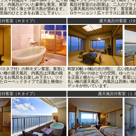
ラス＋内風呂＋（60～64㎡）。広々和
8帖＋ツインベッドルーム（46㎡）
ス、内風呂がついた豪華な客室。展望
風呂付客室のお部屋は、二人のプラ
線まで続く海と伊豆大島が望めます。
な露天風呂付の和洋室です。客室最上
至福のひとときをお過ごし下さい。
ロケーション！広々テラスに露天風
呂付客室（Ｈタイプ）
露天風呂付客室（I
バスタブ付）の和モダン客室。客室に
和室10帖＋6帖の次の間に、広い踏み
い檜の露天風呂、内風呂は洋風の猫
き、全79㎡のゆとりの空間。ゆった
なるお風呂をお楽しみ下さい。ツイ
を正面と横から一望できます。客室に
たローベッドタイプで正面と横側か
丸い檜の露天風呂、内風呂は四角い檜
デッキが付いています。
呂付客室（Ｋタイプ）
露天風呂付客室（Ｌ