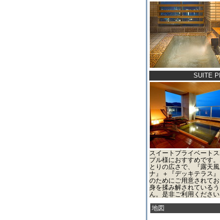
SUITE 
スイートプライベートス
プル様におすすめです。
とりの広さで、『露天風
ナ』＋『デッキテラス』
のためにご用意されてお
身を揉み解されているう
ん。是非ご利用ください
地図