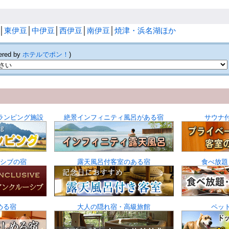
│
東伊豆
│
中伊豆
│
西伊豆
│
南伊豆
│
焼津・浜名湖ほか
ered by
ホテルでポン！
)
ランピング施設
絶景インフィニティ風呂がある宿
サウナ
シブの宿
露天風呂付客室のある宿
食べ放題
める宿
大人の隠れ宿・高級旅館
ペッ