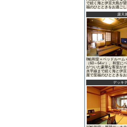
で続く海と伊豆大島が望
福のひとときをお過ごし
露天
8帖和室＋ベッドルーム
（60～64㎡）。和室
がついた豪華な客室がオ
水平線まで続く海と伊豆
屋で至福のひとときをお
デッキテ