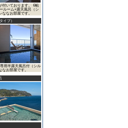
付いております。 6帖
ールーム+露天風呂（シ
レななお部屋です。
タイプ）
は専用半露天風呂付（シル
ななお部屋です。
呂