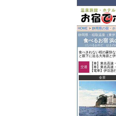
HOME
>
静岡県の宿・ホ
静岡県・稲取温泉（東伊
食べるお宿 浜
（たべるおやど はまの
食べきれない程の豪快な
と眼下に迫る大海原と伊
【車】東名高速・
交通
【車】東名高速・
【電車】伊豆急
全景