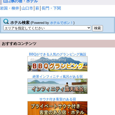
山口県の宿・ホテル
岩国・柳井
│
山口市
│
萩
│
長門・下関
ホテル検索
(Powered by
ホテルでポン！
)
おすすめコンテンツ
BBQができる人気のグランピング施設
絶景インフィニティ風呂がある宿
サウナ付き客室のある宿