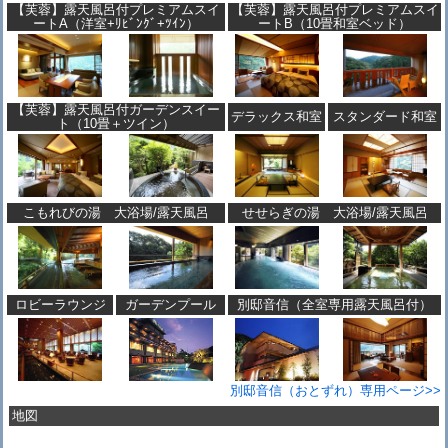
【芙蓉】露天風呂付プレミアムスイ
【芙蓉】露天風呂付プレミアムスイ
ートA（洋室+ﾘﾋﾞﾝｸﾞ+ﾂｲﾝ）
ートB（10畳和室ベッド）
【芙蓉】露天風呂付ガーデンスイー
デラックス和室
スタンダード和室
ト（10畳＋ツイン）
こもれびの湯 大浴場/露天風呂
せせらぎの湯 大浴場/露天風呂
ロビーラウンジ
ガーデンプール
別邸音信（全室専用露天風呂付）
別邸音信（おとずれ）専用ページ>>
地図