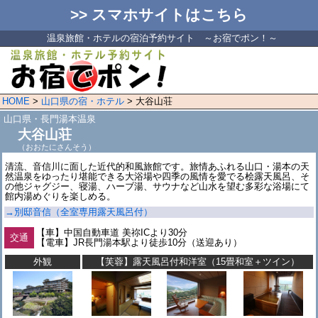
>> スマホサイトはこちら
温泉旅館・ホテルの宿泊予約サイト ～お宿でポン！～
HOME
>
山口県の宿・ホテル
> 大谷山荘
山口県・長門湯本温泉
大谷山荘
（おおたにさんそう）
清流、音信川に面した近代的和風旅館です。旅情あふれる山口・湯本の天
然温泉をゆったり堪能できる大浴場や四季の風情を愛でる桧露天風呂、そ
の他ジャグジー、寝湯、ハーブ湯、サウナなど山水を望む多彩な浴場にて
館内湯めぐりを楽しめる。
→別邸音信（全室専用露天風呂付）
【車】中国自動車道 美祢ICより30分
交通
【電車】JR長門湯本駅より徒歩10分（送迎あり）
外観
【芙蓉】露天風呂付和洋室（15畳和室＋ツイン）