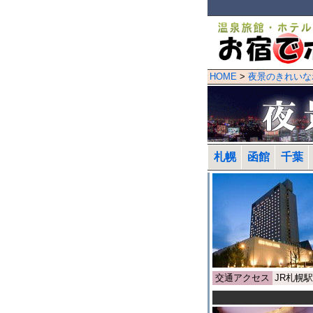
HOME
>
夜景のきれいな
札幌
函館
千葉
交通アクセス
JR札幌