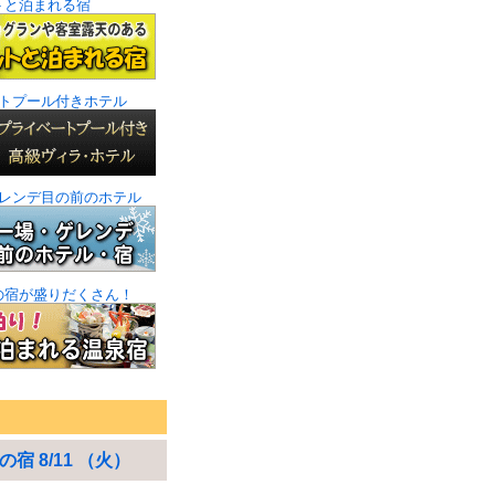
トと泊まれる宿
トプール付きホテル
レンデ目の前のホテル
の宿が盛りだくさん！
宿 8/11 （火）