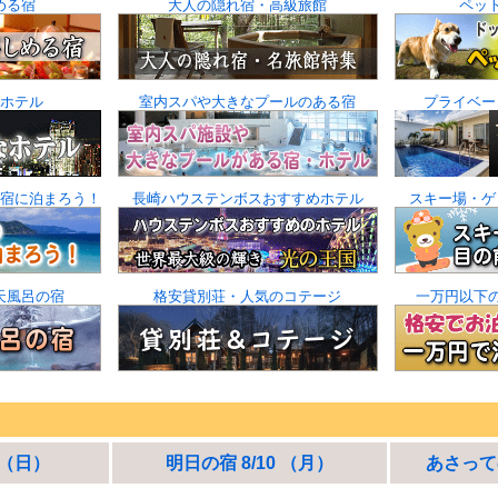
める宿
大人の隠れ宿・高級旅館
ペッ
ホテル
室内スパや大きなプールのある宿
プライベー
宿に泊まろう！
長崎ハウステンボスおすすめホテル
スキー場・ゲ
天風呂の宿
格安貸別荘・人気のコテージ
一万円以下
 （日）
明日の宿 8/10 （月）
あさっての