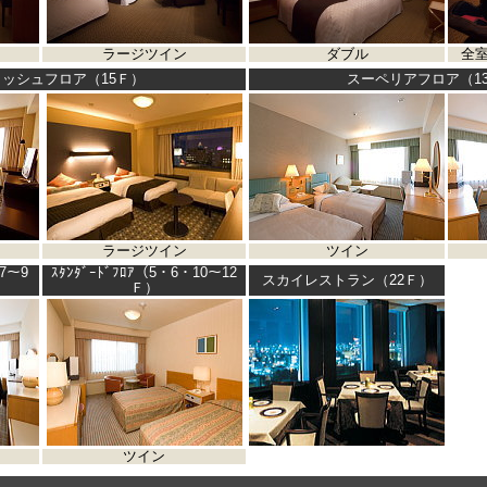
ラージツイン
ダブル
全
ッシュフロア（15Ｆ）
スーペリアフロア（13
ラージツイン
ツイン
（7～9
ｽﾀﾝﾀﾞｰﾄﾞﾌﾛｱ（5・6・10～12
スカイレストラン（22Ｆ）
Ｆ）
ツイン