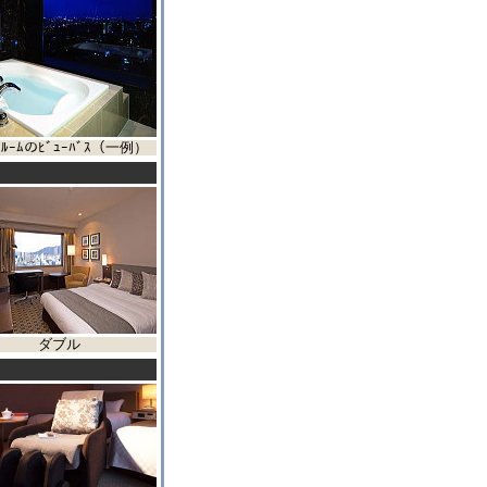
ﾄﾙｰﾑのﾋﾞｭｰﾊﾞｽ（一例）
ダブル