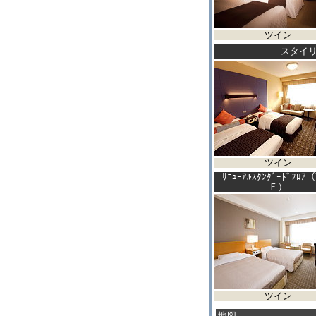
ツイン
スタイリ
ツイン
ﾘﾆｭｰｱﾙｽﾀﾝﾀﾞｰﾄﾞﾌﾛｱ
Ｆ）
ツイン
地図