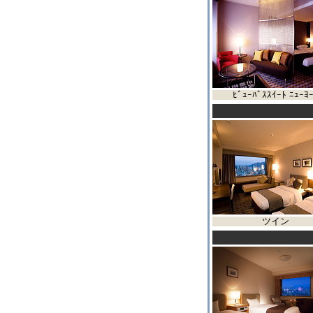
ﾋﾞｭｰﾊﾞｽｽｲｰﾄ ﾆｭｰﾖ
ツイン