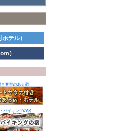
付ホテル）
om）
付き客室のある宿
・バイキングの宿