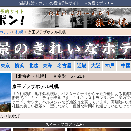
温泉旅館・ホテルの宿泊予約サイト ～お宿でポン！～
ホテル
>
札幌
> 京王プラザホテル札幌
東京
横浜
北越
東海
名古屋
近畿
大阪
神戸
中国
【北海道・札幌】 客室階 5～21Ｆ
京王プラザホテル札幌
ＪＲ札幌駅、地下鉄札幌駅、バスターミナルから至近距離にある北海
階建てのコミュニティホテルです。１１のレストラン＆バー、屋内プ
ケード、サウナ、ヘルスジムなど施設は充実しています。高層階のお
札幌の美しい夜景を一望しながら、優雅な時間をお過ごしいただけま
駅より徒歩5分
スイートフロア（21F）