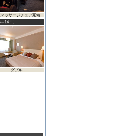
室マッサージチェア完備
～14Ｆ）
ダブル