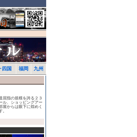
･四国
福岡
九州
道屈指の規模を誇る２３
ール、ショッピングアー
部屋からは眼下に煌めく
す。