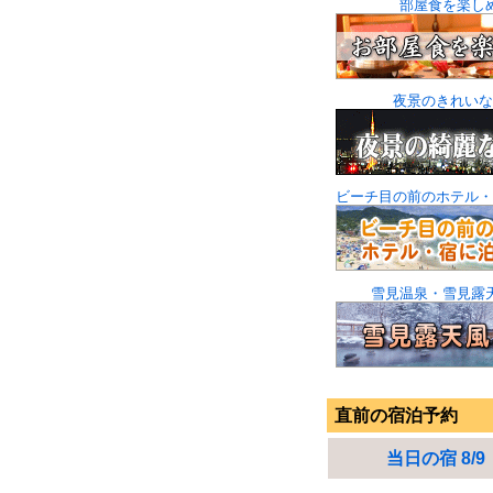
部屋食を楽し
夜景のきれいな
ビーチ目の前のホテル・
雪見温泉・雪見露
直前の宿泊予約
当日の宿 8/9