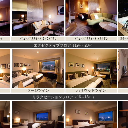
ｰｸ
ﾋﾞｭｰﾊﾞｽｽｲｰﾄ ﾖｰﾛﾋﾟｱﾝ
ﾋﾞｭｰﾊﾞｽｽｲｰﾄ ｲﾀﾘｱﾝ
ｽｲｰ
エグゼクティブフロア（19F・20F）
ラージツイン
ハリウッドツイン
リラクゼーションフロア（16～18Ｆ）