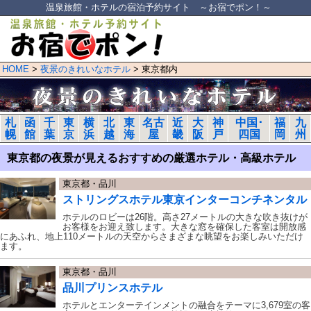
温泉旅館・ホテルの宿泊予約サイト ～お宿でポン！～
HOME
>
夜景のきれいなホテル
> 東京都内
札
函
千
東
横
北
東
名古
近
大
神
中国･
福
九
幌
館
葉
京
浜
越
海
屋
畿
阪
戸
四国
岡
州
東京都の夜景が見えるおすすめの厳選ホテル・高級ホテル
東京都・品川
ストリングスホテル東京インターコンチネンタル
ホテルのロビーは26階。高さ27メートルの大きな吹き抜けが
お客様をお迎え致します。大きな窓を確保した客室は開放感
にあふれ、地上110メートルの天空からさまざまな眺望をお楽しみいただけ
ます。
東京都・品川
品川プリンスホテル
ホテルとエンターテインメントの融合をテーマに3,679室の客