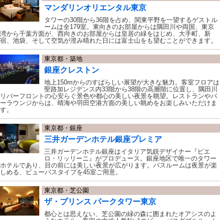
マンダリンオリエンタル東京
タワーの30階から36階を占め、関東平野を一望するゲストル
ームは全179室。東向きのお部屋からは隅田川や両国、東京
湾から千葉方面が、西向きのお部屋からは皇居の緑をはじめ、大手町、新
宿、池袋、そして空気が澄み晴れた日には富士山をも望むことができます。
東京都・築地
銀座クレストン
地上150mからのすばらしい展望が大きな魅力。客室フロアは
聖路加レジデンス内33階から38階の高層階に位置し、隅田川
リバーフロントの心安らぐ景色や都心の美しい夜景を眺望。レストランやバ
ーラウンジからは、晴海や羽田空港方面の美しい眺めをお楽しみいただけま
す。
東京都・銀座
三井ガーデンホテル銀座プレミア
三井ガーデンホテル銀座はイタリア気鋭デザイナー『ピエ
ロ・リッリーニ』がプロデュース。銀座地区で唯一のタワー
ホテルであり、目の前には美しい夜景が広がります。バスルームは夜景が楽
しめる、ビューバスタイプを45室ご用意。
東京都・芝公園
ザ・プリンス パークタワー東京
都心とは思えない、芝公園の緑の森に囲まれたオアシスのよ