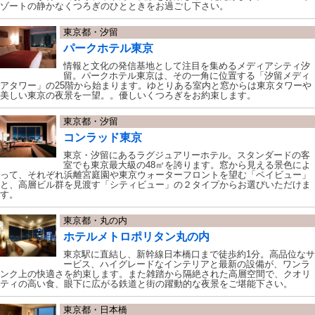
ゾートの静かなくつろぎのひとときをお過ごし下さい。
東京都・汐留
パークホテル東京
情報と文化の発信基地として注目を集めるメディアシティ汐
留。パークホテル東京は、その一角に位置する「汐留メディ
アタワー」の25階から始まります。ゆとりある室内と窓からは東京タワーや
美しい東京の夜景を一望。。優しいくつろぎをお約束します。
東京都・汐留
コンラッド東京
東京・汐留にあるラグジュアリーホテル。スタンダードの客
室でも東京最大級の48㎡を誇ります。窓から見える景色によ
って、それぞれ浜離宮庭園や東京ウォーターフロントを望む「ベイビュー」
と、高層ビル群を見渡す「シティビュー」の２タイプからお選びいただけま
す。
東京都・丸の内
ホテルメトロポリタン丸の内
東京駅に直結し、新幹線日本橋口まで徒歩約1分。高品位なサ
ービス、ハイグレードなインテリアと最新の設備が、ワンラ
ンク上の快適さを約束します。また雑踏から隔絶された高層空間で、クオリ
ティの高い食、眼下に広がる鉄道と街の躍動的な夜景をご堪能下さい。
東京都・日本橋