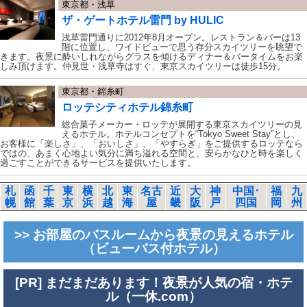
東京都・浅草
ザ・ゲートホテル雷門 by HULIC
浅草雷門通りに2012年8月オープン。レストラン＆バーは13
階に位置し、ワイドビューで思う存分スカイツリーを眺望で
きます。夜景に酔いしれながらグラスを傾けるディナー＆バータイムをお楽
しみ頂けます。仲見世・浅草寺はすぐ、東京スカイツリーは徒歩15分。
東京都・錦糸町
ロッテシティホテル錦糸町
総合菓子メーカー・ロッテが展開する東京スカイツリーの見
えるホテル。ホテルコンセプトを“Tokyo Sweet Stay”とし、
お客様に「楽しさ」、「おいしさ」、「やすらぎ」をご提供するロッテなら
ではの、あまく心地よい気分に満ち溢れる空間と、安らかなひと時を楽しく
過ごすことができるサービスを提供いたします。
札
函
千
東
横
北
東
名古
近
大
神
中国･
福
九
幌
館
葉
京
浜
越
海
屋
畿
阪
戸
四国
岡
州
>> お部屋のバスルームから夜景の見えるホテル
（ビューバス付ホテル）
[PR] まだまだあります！夜景が人気の宿・ホテ
ル（一休.com）