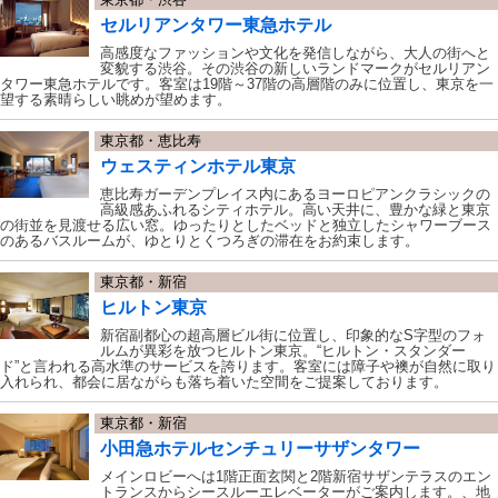
セルリアンタワー東急ホテル
高感度なファッションや文化を発信しながら、大人の街へと
変貌する渋谷。その渋谷の新しいランドマークがセルリアン
タワー東急ホテルです。客室は19階～37階の高層階のみに位置し、東京を一
望する素晴らしい眺めが望めます。
東京都・恵比寿
ウェスティンホテル東京
恵比寿ガーデンプレイス内にあるヨーロピアンクラシックの
高級感あふれるシティホテル。高い天井に、豊かな緑と東京
の街並を見渡せる広い窓。ゆったりとしたベッドと独立したシャワーブース
のあるバスルームが、ゆとりとくつろぎの滞在をお約束します。
東京都・新宿
ヒルトン東京
新宿副都心の超高層ビル街に位置し、印象的なS字型のフォ
ルムが異彩を放つヒルトン東京。“ヒルトン・スタンダー
ド”と言われる高水準のサービスを誇ります。客室には障子や襖が自然に取り
入れられ、都会に居ながらも落ち着いた空間をご提案しております。
東京都・新宿
小田急ホテルセンチュリーサザンタワー
メインロビーへは1階正面玄関と2階新宿サザンテラスのエン
トランスからシースルーエレベーターがご案内します。、地