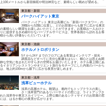
上100メートルから新宿御苑や明治神宮など、素晴らしい眺めが望める。
東京都・新宿
パークハイアット東京
パーク ハイアット 東京は高層ビル「新宿パークタワー」の
39階から52階に位置し、どのお部屋からも眼下に広がる東京
の素晴らしい眺望をお楽しみいただくことができます。お客様お一人おひと
りに提供するきめ細やかなパーソナルサービスは、世界各国から訪れるお客
様から高い評価をいただいています。
東京都・池袋
ホテルメトロポリタン
5Ｆから24Ｆまでのフロアにある客室はインテリア・採光・
調度品などすべてに充分な配慮をはらい、都心とは思えぬ閑
静な空気に包まれたやすらぎの空間をお届けいたします。ホテル最上階にあ
るイタリアンレストランやオリエント急行をモチーフにした内装のバーから
は、地上約100mから眼下に広がる夜景が楽しめます。
東京都・浅草
浅草ビューホテル
浅草の高層ホテル。眺望は、都内でもトップクラスの美し
さ！浅草雷門のあるリバーサイドの窓には、ライトアップさ
れた浅草寺や東京スカイツリー。上野公園のあるシティサイドのお部屋の窓
には、はるか都心の夜景が広がります。