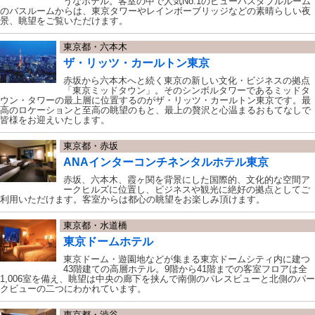
うなホテル。客室の中で人気No.1のビューバスダブルルーム
のバスルームからは、東京タワーやレインボーブリッジなどの素晴らしい夜
景、眺望をご覧いただけます。
東京都・六本木
ザ・リッツ・カールトン東京
赤坂から六本木へと続く東京の新しい文化・ビジネスの拠点
「東京ミッドタウン」。そのシンボルタワーであるミッドタ
ウン・タワーの最上層に位置するのがザ・リッツ・カールトン東京です。最
高のロケーションと至高の眺望のもと、最上の贅沢と心温まるおもてなしで
皆様をお迎えいたします。
東京都・赤坂
ANAインターコンチネンタルホテル東京
赤坂、六本木、霞ヶ関を背景にした国際的、文化的な空間ア
ークヒルズに位置し、ビジネスや観光に絶好の拠点としてご
利用いただけます。客室からは都心の眺望をお楽しみ頂けます。
東京都・水道橋
東京ドームホテル
東京ドーム・遊園地などが集まる東京ドームシティ内に建つ
43階建ての高層ホテル。9階から41階までの客室フロアは全
1,006室を備え、眺望は中央の廊下を挟んで南側のパレスビューと北側のパー
クビューの二つにわかれています。
東京都・渋谷