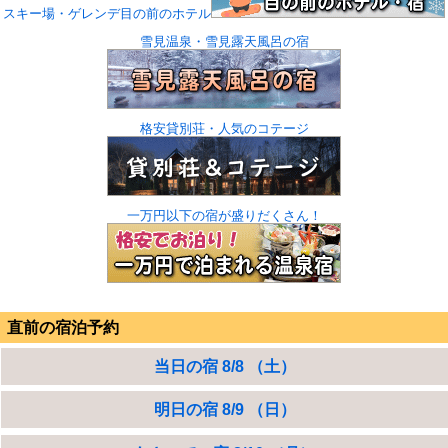
スキー場・ゲレンデ目の前のホテル
雪見温泉・雪見露天風呂の宿
格安貸別荘・人気のコテージ
一万円以下の宿が盛りだくさん！
直前の宿泊予約
当日の宿 8/8 （土）
明日の宿 8/9 （日）