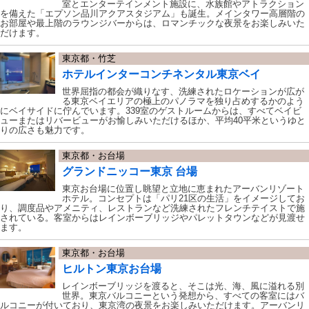
室とエンターテインメント施設に、水族館やアトラクション
を備えた「エプソン品川アクアスタジアム」も誕生。メインタワー高層階の
お部屋や最上階のラウンジバーからは、ロマンチックな夜景をお楽しみいた
だけます。
東京都・竹芝
ホテルインターコンチネンタル東京ベイ
世界屈指の都会が織りなす、洗練されたロケーションが広が
る東京ベイエリアの極上のパノラマを独り占めするかのよう
にベイサイドに佇んでいます。339室のゲストルームからは、すべてベイビ
ューまたはリバービューがお愉しみいただけるほか、平均40平米というゆと
りの広さも魅力です。
東京都・お台場
グランドニッコー東京 台場
東京お台場に位置し眺望と立地に恵まれたアーバンリゾート
ホテル。コンセプトは「パリ21区の生活」をイメージしてお
り、調度品やアメニティ、レストランなど洗練されたフレンチテイストで施
されている。客室からはレインボーブリッジやパレットタウンなどが見渡せ
ます。
東京都・お台場
ヒルトン東京お台場
レインボーブリッジを渡ると、そこは光、海、風に溢れる別
世界。東京バルコニーという発想から、すべての客室にはバ
ルコニーが付いており、東京湾の夜景をお楽しみいただけます。アーバンリ