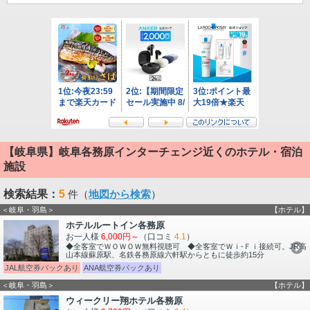
【岐阜県】岐阜各務原インターチェンジ近くのホテル・宿泊
施設
検索結果：
5
件（
地図から検索
）
＜岐阜・羽島＞
【ホテル】
ホテルルートイン各務原
お一人様
6,000円～
（口コミ
4.1
）
◆全客室でＷＯＷＯＷ無料視聴可 ◆全客室でＷｉ-Ｆｉ接続可。JR高
山本線蘇原駅、名鉄各務原線六軒駅からともに徒歩約15分
JAL航空券パックあり
ANA航空券パックあり
＜岐阜・羽島＞
【ホテル】
ウィークリー翔ホテル各務原