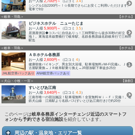
お一人様
2,700円～
（口コミ
3.4
）
シングル1泊2200円～！☆長期でさらにお安くご利用いただけます。
電車で9分
＜岐阜・羽島＞
【ホテル】
ビジネスホテル ニューたじま
お一人様
5,900円～
（口コミ
3.5
）
居酒屋併設◆コスパに自信ありっ！三柿野駅から徒歩30秒の好立
地！。東海道本線豊橋行で岐阜駅、名鉄各務原線名鉄岐阜行で三柿野
駅迄
＜岐阜・羽島＞
【ホテル】
ＡＢホテル各務原
お一人様
2,600円～
（口コミ
4
）
健康朝食バイキング、男女別大浴場、駐車場無料♪Wi-Fi完備♪。ＪＲ名
古屋駅乗換→ＪＲ岐阜駅乗り換え→JR那加駅下車徒歩25分
JAL航空券パックあり
ANA航空券パックあり
＜犬山・小牧・一宮＞
【旅館】
すいとぴあ江南
お一人様
3,640円～
（口コミ
4.3
）
江南市唯一の宿泊施設！駐車場無料！全室無料Ｗｉ－Ｆｉ完備！。名
鉄犬山線 江南駅より名鉄バス(すいとぴあ江南行き)で約20分
このページは
岐阜各務原インターチェンジ近辺のスマートフ
ォンから予約できる宿泊施設
を紹介しています。
周辺の駅・温泉地・エリア一覧