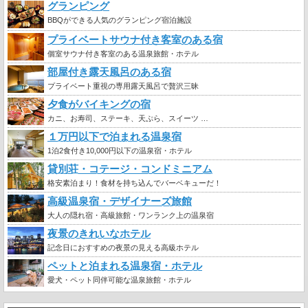
グランピング
BBQができる人気のグランピング宿泊施設
プライベートサウナ付き客室のある宿
個室サウナ付き客室のある温泉旅館・ホテル
部屋付き露天風呂のある宿
プライベート重視の専用露天風呂で贅沢三昧
夕食がバイキングの宿
カニ、お寿司、ステーキ、天ぷら、スイーツ …
１万円以下で泊まれる温泉宿
1泊2食付き10,000円以下の温泉宿・ホテル
貸別荘・コテージ・コンドミニアム
格安素泊まり！食材を持ち込んでバーベキューだ！
高級温泉宿・デザイナーズ旅館
大人の隠れ宿・高級旅館・ワンランク上の温泉宿
夜景のきれいなホテル
記念日におすすめの夜景の見える高級ホテル
ペットと泊まれる温泉宿・ホテル
愛犬・ペット同伴可能な温泉旅館・ホテル