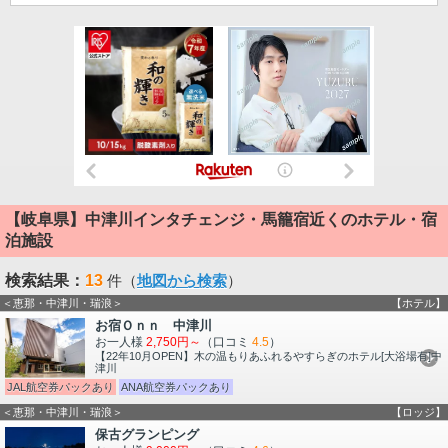
【岐阜県】中津川インタチェンジ・馬籠宿近くのホテル・宿
泊施設
検索結果：
13
件（
地図から検索
）
＜恵那・中津川・瑞浪＞
【ホテル】
お宿Ｏｎｎ 中津川
お一人様
2,750円～
（口コミ
4.5
）
【22年10月OPEN】木の温もりあふれるやすらぎのホテル[大浴場有]中
津川
JAL航空券パックあり
ANA航空券パックあり
＜恵那・中津川・瑞浪＞
【ロッジ】
保古グランピング