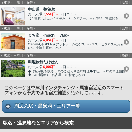
＜恵那・中津川・瑞浪＞
【民宿】
中山道 鸛雀庵
お一人様
7,550円～
（口コミ
）
【１棟貸切】広々120平米 / シアタールームで非日常空間を
＜恵那・中津川・瑞浪＞
【民宿】
まち宿 -machi yard-
お一人様
4,050円～
（口コミ
）
2025年4月OPEN★アットホームなゲストハウス ビジネス利用も
OK。中津川駅からバス
＜恵那・中津川・瑞浪＞
【旅館】
料理旅館たけはん
お一人様
6,000円～
（口コミ
）
◆花板が腕を振るう旬のこだわり会席料理◆木曽川河畔の料理旅館
◆。JR新幹線～名古屋～JR特急しなの
このページは
中津川インタチェンジ・馬籠宿近辺のスマート
フォンから予約できる宿泊施設
を紹介しています。
周辺の駅・温泉地・エリア一覧
駅名・温泉地などエリアから検索