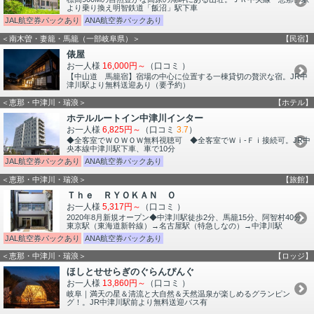
より乗り換え明智鉄道「飯沼」駅下車
JAL航空券パックあり
ANA航空券パックあり
＜南木曽・妻籠・馬籠（一部岐阜県）＞
【民宿】
俵屋
お一人様
16,000円～
（口コミ
）
【中山道 馬籠宿】宿場の中心に位置する一棟貸切の贅沢な宿。JR中
津川駅より無料送迎あり（要予約）
＜恵那・中津川・瑞浪＞
【ホテル】
ホテルルートイン中津川インター
お一人様
6,825円～
（口コミ
3.7
）
◆全客室でＷＯＷＯＷ無料視聴可 ◆全客室でＷｉ-Ｆｉ接続可。JR中
央本線中津川駅下車、車で10分
JAL航空券パックあり
ANA航空券パックあり
＜恵那・中津川・瑞浪＞
【旅館】
Ｔｈｅ ＲＹＯＫＡＮ Ｏ
お一人様
5,317円～
（口コミ
）
2020年8月新規オープン◆中津川駅徒歩2分、馬籠15分、阿智村40分。
東京駅（東海道新幹線）→名古屋駅（特急しなの）→中津川駅
JAL航空券パックあり
ANA航空券パックあり
＜恵那・中津川・瑞浪＞
【ロッジ】
ほしとせせらぎのぐらんぴんぐ
お一人様
13,860円～
（口コミ
）
岐阜｜満天の星＆清流と大自然＆天然温泉が楽しめるグランピン
グ！。JR中津川駅前より無料送迎バス有