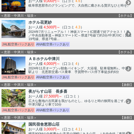
お一人様
9,000円～
（口コミ
4.6
）
岐阜県恵那市のグランピングで、大自然に癒される贅沢なひと時を。
＜恵那・中津川・瑞浪＞
【ホテル】
ホテル花更紗
お一人様
4,500円～
（口コミ
4.3
）
2024年7月リニューアル！！神坂スマートIC開通で好アクセス！！車
／中央自動車道～神坂スマートIC～県道7号線で約3分/中津川IC：国道
19号線、県道7号線...
JAL航空券パックあり
ANA航空券パックあり
＜恵那・中津川・瑞浪＞
【ホテル】
ＡＢホテル中津川
お一人様
4,000円～
（口コミ
4
）
2024年11月オープン♪朝食バイキング、大浴場、駐車場無料♪。中津川
駅より 北恵那交通バス乗車 手賀野中バス停下車徒歩約6分
JAL航空券パックあり
ANA航空券パックあり
＜恵那・中津川・瑞浪＞
【旅館】
夜がらす山荘 長多喜
お一人様
27,500円～
（口コミ
）
広大な敷地の古民家を我がものとし、ゆるりと時の狭間を過ごす。JR
中津川駅より車で10分
JAL航空券パックあり
ANA航空券パックあり
＜恵那・中津川・瑞浪＞
【旅館】
国民宿舎恵那山荘
お一人様
3,000円～
（口コミ
4.1
）
標高900Mの自然豊かな高原の湖畔にある山荘。ＪＲ中央線「恵那」駅