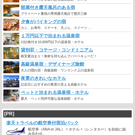
部屋付き露天風呂のある宿
プライベート重視の専用露天風呂で贅沢三昧
夕食がバイキングの宿
カニ、お寿司、ステーキ、天ぷら、スイーツ …
１万円以下で泊まれる温泉宿
1泊2食付き10,000円以下の温泉宿・ホテル
貸別荘・コテージ・コンドミニアム
格安素泊まり！食材を持ち込んでバーベキューだ！
高級温泉宿・デザイナーズ旅館
大人の隠れ宿・高級旅館・ワンランク上の温泉宿
夜景のきれいなホテル
記念日におすすめの夜景の見える高級ホテル
ペットと泊まれる温泉宿・ホテル
愛犬・ペット同伴可能な温泉旅館・ホテル
[PR]
楽天トラベルの航空券付宿泊パック
航空券（ANA or JAL） + ホテル +（レンタカー）を自由に組
み合わせ。