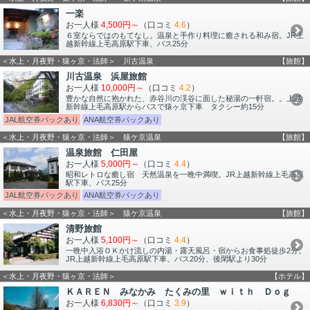
一楽
お一人様
4,500円～
（口コミ
4.6
）
６室ならではのもてなし。温泉と手作り料理に癒される和み宿。JR上
越新幹線上毛高原駅下車、バス25分
＜水上・月夜野・猿ヶ京・法師＞ 川古温泉
【旅館】
川古温泉 浜屋旅館
お一人様
10,000円～
（口コミ
4.2
）
豊かな自然に抱かれた、赤谷川の渓谷に面した秘湯の一軒宿。。上越
新幹線上毛高原駅からバスで猿ヶ京下車 タクシー約15分
JAL航空券パックあり
ANA航空券パックあり
＜水上・月夜野・猿ヶ京・法師＞ 猿ケ京温泉
【旅館】
温泉旅館 仁田屋
お一人様
5,000円～
（口コミ
4.4
）
昭和レトロな癒し宿 天然温泉を一晩中満喫。JR上越新幹線上毛高原
駅下車、バス25分
JAL航空券パックあり
ANA航空券パックあり
＜水上・月夜野・猿ヶ京・法師＞ 猿ケ京温泉
【旅館】
清野旅館
お一人様
5,100円～
（口コミ
4.4
）
一晩中入浴ＯＫかけ流しの内湯・露天風呂・宿からお食事処徒歩2分。
JR上越新幹線上毛高原駅下車、バス20分、後閑駅より30分
＜水上・月夜野・猿ヶ京・法師＞
【ホテル】
ＫＡＲＥＮ みなかみ たくみの里 ｗｉｔｈ Ｄｏｇ
お一人様
6,830円～
（口コミ
3.9
）