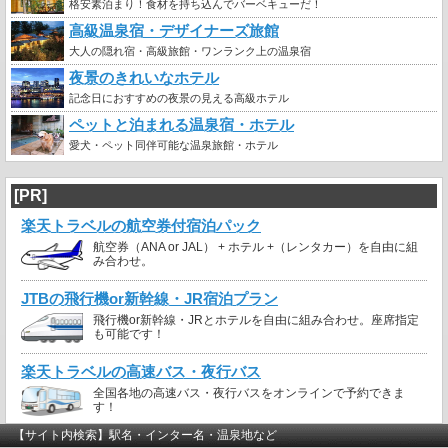
格安素泊まり！食材を持ち込んでバーベキューだ！
高級温泉宿・デザイナーズ旅館
大人の隠れ宿・高級旅館・ワンランク上の温泉宿
夜景のきれいなホテル
記念日におすすめの夜景の見える高級ホテル
ペットと泊まれる温泉宿・ホテル
愛犬・ペット同伴可能な温泉旅館・ホテル
[PR]
楽天トラベルの航空券付宿泊パック
航空券（ANA or JAL） + ホテル +（レンタカー）を自由に組
み合わせ。
JTBの飛行機or新幹線・JR宿泊プラン
飛行機or新幹線・JRとホテルを自由に組み合わせ。座席指定
も可能です！
楽天トラベルの高速バス・夜行バス
全国各地の高速バス・夜行バスをオンラインで予約できま
す！
【サイト内検索】駅名・インター名・温泉地など