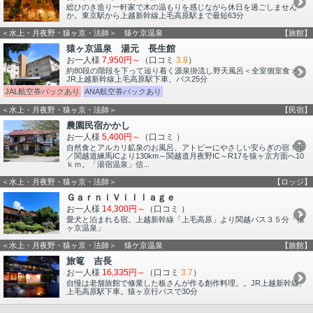
総ひのき造り一軒家で木の温もりを感じながら休日を過ごしません
か。東京駅から上越新幹線上毛高原駅まで最短63分
＜水上・月夜野・猿ヶ京・法師＞ 猿ケ京温泉
【旅館】
猿ヶ京温泉 湯元 長生館
お一人様
7,950円～
（口コミ
3.8
）
約80段の階段を下って辿り着く源泉掛流し野天風呂＜全室個室食＞。
JR上越新幹線上毛高原駅下車、バス25分
JAL航空券パックあり
ANA航空券パックあり
＜水上・月夜野・猿ヶ京・法師＞
【民宿】
農園民宿かかし
お一人様
5,400円～
（口コミ
）
自然食とアルカリ鉱泉のお風呂、アトピーにやさしい安らぎの宿！車
／関越道練馬ICより130km～関越道月夜野IC～R17を猿ヶ京方面へ10
ｋｍ。「湯宿温泉」信...
＜水上・月夜野・猿ヶ京・法師＞
【ロッジ】
ＧａｒｎｉＶｉｌｌａｇｅ
お一人様
14,300円～
（口コミ
）
愛犬と泊まれる宿。上越新幹線「上毛高原」より関越バス３５分「猿
ヶ京温泉」
＜水上・月夜野・猿ヶ京・法師＞ 猿ケ京温泉
【旅館】
旅篭 吉長
お一人様
16,335円～
（口コミ
3.7
）
自慢は老舗旅館で修業した板さんが作る創作料理。。JR上越新幹線、
上毛高原駅下車。猿ヶ京行バスで30分