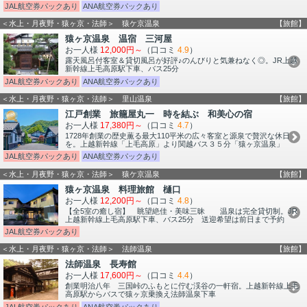
JAL航空券パックあり
ANA航空券パックあり
＜水上・月夜野・猿ヶ京・法師＞ 猿ケ京温泉
【旅館】
猿ヶ京温泉 温宿 三河屋
お一人様
12,000円～
（口コミ
4.9
）
露天風呂付客室＆貸切風呂が好評♪のんびりと気兼ねなく◎。JR上越
新幹線上毛高原駅下車、バス25分
JAL航空券パックあり
ANA航空券パックあり
＜水上・月夜野・猿ヶ京・法師＞ 里山温泉
【旅館】
江戸創業 旅籠屋丸一 時を結ぶ 和美心の宿
お一人様
17,380円～
（口コミ
4.7
）
1728年創業の歴史薫る最大110平米の広々客室と源泉で贅沢な休日
を。上越新幹線「上毛高原」より関越バス３５分「猿ヶ京温泉」
JAL航空券パックあり
ANA航空券パックあり
＜水上・月夜野・猿ヶ京・法師＞ 猿ケ京温泉
【旅館】
猿ヶ京温泉 料理旅館 樋口
お一人様
12,200円～
（口コミ
4.8
）
【全5室の癒し宿】 眺望絶佳・美味三昧 温泉は完全貸切制。JR
上越新幹線上毛高原駅下車、バス25分 送迎希望は前日まで予約
JAL航空券パックあり
＜水上・月夜野・猿ヶ京・法師＞ 法師温泉
【旅館】
法師温泉 長寿館
お一人様
17,600円～
（口コミ
4.4
）
創業明治八年 三国峠のふもとに佇む渓谷の一軒宿。上越新幹線上毛
高原駅からバスで猿ヶ京乗換え法師温泉下車
JAL航空券パックあり
ANA航空券パックあり