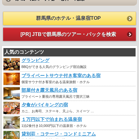
群馬県のホテル・温泉宿TOP
[PR] JTBで群馬県のツアー・パックを検索
人気のコンテンツ
グランピング
BBQができる人気のグランピング宿泊施設
プライベートサウナ付き客室のある宿
個室サウナ付き客室のある温泉旅館・ホテル
部屋付き露天風呂のある宿
プライベート重視の専用露天風呂で贅沢三昧
夕食がバイキングの宿
カニ、お寿司、ステーキ、天ぷら、スイーツ …
１万円以下で泊まれる温泉宿
1泊2食付き10,000円以下の温泉宿・ホテル
貸別荘・コテージ・コンドミニアム