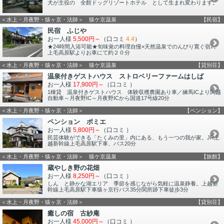
犬が主役の 全館ドッグリゾートホテル として生まれ変わります。
＜水上・月夜野・猿ヶ京・法師＞ 猿ケ京温泉
【民宿】
民宿 ふじや
お一人様
5,500円～
（口コミ
4.4
）
★24時間入浴可能★旬味覚の料理自慢×天然温泉でのんびり寛ぐ宿♪。
上毛高原駅よりお車にて約２０分
＜水上・月夜野・猿ヶ京・法師＞ 猿ケ京温泉
【貸別荘】
温泉付きゲストハウス ストロベリーファームはしば
お一人様
17,900円～
（口コミ
）
1棟貸 温泉付きゲストハウス 体験収穫農園あり車／練馬ICより関越
自動車～月夜野IC～月夜野ICから国道17号線20分
＜水上・月夜野・猿ヶ京・法師＞
【ペンション】
ペンション ポミエ
お一人様
5,800円～
（口コミ
）
民芸体験ができる「たくみの里」内にある、もう一つの我が家。JR上
越新幹線上毛高原駅下車、バス20分
＜水上・月夜野・猿ヶ京・法師＞ 猿ケ京温泉
【旅館】
蔵やしき野の花畑
お一人様
8,250円～
（口コミ
）
しん と静かな湖エリア 季節を感じながら気軽に温泉静養。上越新
幹線上毛高原駅下車猿ヶ京行バス35分関所跡下車徒歩3分
＜水上・月夜野・猿ヶ京・法師＞
【貸別荘】
癒しの宿 古紗庵
お一人様
45,000円～
（口コミ
）