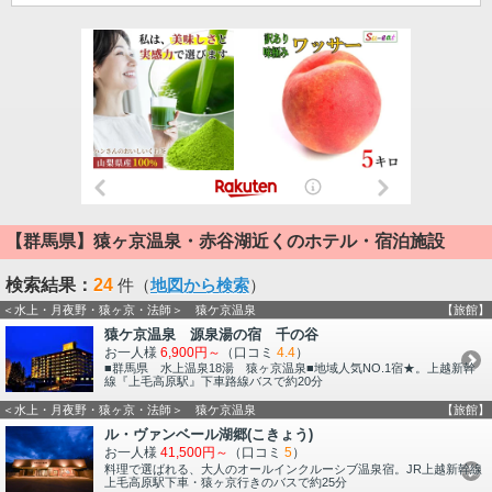
【群馬県】猿ヶ京温泉・赤谷湖近くのホテル・宿泊施設
検索結果：
24
件（
地図から検索
）
＜水上・月夜野・猿ヶ京・法師＞ 猿ケ京温泉
【旅館】
猿ケ京温泉 源泉湯の宿 千の谷
お一人様
6,900円～
（口コミ
4.4
）
■群馬県 水上温泉18湯 猿ヶ京温泉■地域人気NO.1宿★。上越新幹
線『上毛高原駅』下車路線バスで約20分
＜水上・月夜野・猿ヶ京・法師＞ 猿ケ京温泉
【旅館】
ル・ヴァンベール湖郷(こきょう)
お一人様
41,500円～
（口コミ
5
）
料理で選ばれる、大人のオールインクルーシブ温泉宿。JR上越新幹線
上毛高原駅下車・猿ヶ京行きのバスで約25分