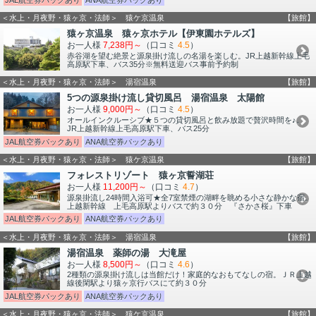
＜水上・月夜野・猿ヶ京・法師＞ 猿ケ京温泉
【旅館】
猿ヶ京温泉 猿ヶ京ホテル【伊東園ホテルズ】
お一人様
7,238円～
（口コミ
4.5
）
赤谷湖を望む絶景と源泉掛け流しの名湯を楽しむ。JR上越新幹線上毛
高原駅下車、バス35分※無料送迎バス事前予約制
＜水上・月夜野・猿ヶ京・法師＞ 湯宿温泉
【旅館】
5つの源泉掛け流し貸切風呂 湯宿温泉 太陽館
お一人様
9,000円～
（口コミ
4.5
）
オールインクルーシブ★５つの貸切風呂と飲み放題で贅沢時間を♪。
JR上越新幹線上毛高原駅下車、バス25分
JAL航空券パックあり
ANA航空券パックあり
＜水上・月夜野・猿ヶ京・法師＞ 猿ケ京温泉
【旅館】
フォレストリゾート 猿ヶ京誓湖荘
お一人様
11,200円～
（口コミ
4.7
）
源泉掛流し24時間入浴可★全7室禁煙の湖畔を眺める小さな静かな宿。
上越新幹線 上毛高原駅よりバスで約３０分 『さかさ桜』下車
JAL航空券パックあり
ANA航空券パックあり
＜水上・月夜野・猿ヶ京・法師＞ 湯宿温泉
【旅館】
湯宿温泉 薬師の湯 大滝屋
お一人様
8,500円～
（口コミ
4.6
）
2種類の源泉掛け流しは当館だけ！家庭的なおもてなしの宿。ＪＲ上越
線後閑駅より猿ヶ京行バスにて約３０分
JAL航空券パックあり
ANA航空券パックあり
＜水上・月夜野・猿ヶ京・法師＞ 猿ケ京温泉
【旅館】