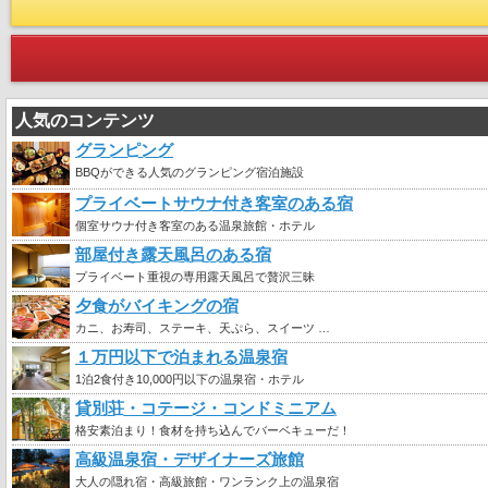
人気のコンテンツ
グランピング
BBQができる人気のグランピング宿泊施設
プライベートサウナ付き客室のある宿
個室サウナ付き客室のある温泉旅館・ホテル
部屋付き露天風呂のある宿
プライベート重視の専用露天風呂で贅沢三昧
夕食がバイキングの宿
カニ、お寿司、ステーキ、天ぷら、スイーツ …
１万円以下で泊まれる温泉宿
1泊2食付き10,000円以下の温泉宿・ホテル
貸別荘・コテージ・コンドミニアム
格安素泊まり！食材を持ち込んでバーベキューだ！
高級温泉宿・デザイナーズ旅館
大人の隠れ宿・高級旅館・ワンランク上の温泉宿