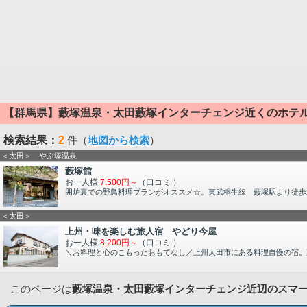
【群馬県】藪塚温泉・太田藪塚インターチェンジ近くのホテ
検索結果：
2
件（
地図から検索
）
＜太田＞ やぶ塚温泉
藪塚館
お一人様
7,500円～
（口コミ
）
囲炉裏での野鳥料理プランがオススメ☆。東武桐生線 藪塚駅より徒歩
＜太田＞
上州・味を楽しむ旅人宿 やどり今屋
お一人様
8,200円～
（口コミ
）
＼お料理と心のこもったおもてなし／上州太田市にある料理自慢の宿。
このページは
藪塚温泉・太田藪塚インターチェンジ近辺のスマ