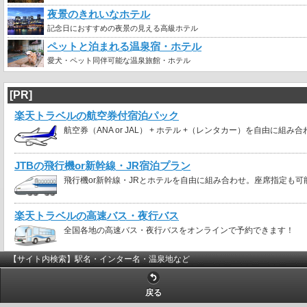
夜景のきれいなホテル
記念日におすすめの夜景の見える高級ホテル
ペットと泊まれる温泉宿・ホテル
愛犬・ペット同伴可能な温泉旅館・ホテル
[PR]
楽天トラベルの航空券付宿泊パック
航空券（ANA or JAL） + ホテル +（レンタカー）を自由に組み
JTBの飛行機or新幹線・JR宿泊プラン
飛行機or新幹線・JRとホテルを自由に組み合わせ。座席指定も可
楽天トラベルの高速バス・夜行バス
全国各地の高速バス・夜行バスをオンラインで予約できます！
【サイト内検索】駅名・インター名・温泉地など
戻る