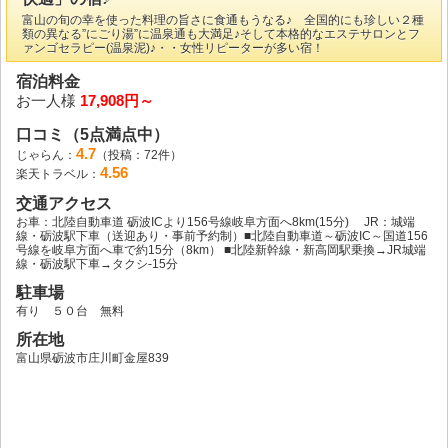
富山の旬の幸を使った料理の旨さに食通もうなる♪ 全国的にも珍しい２種
類の異なる”にごり湯”に温泉通も大満足♪そして本格的なエステサロンとフ
ァンゴセラピー(温泉泥)♪・・女性リピーターが多い宿！
宿泊料金
お一人様
17,908円～
口コミ（5点満点中）
4.7
じゃらん：
（投稿：72件）
4.56
楽天トラベル：
交通アクセス
お車：北陸自動車道 砺波ICより156号線岐阜方面へ8km(15分) JR：城端
線・砺波駅下車（送迎あり・事前予約制）■北陸自動車道～砺波IC～国道156
号線を岐阜方面へ車で約15分（8km） ■北陸新幹線・新高岡駅乗換→JR城端
線・砺波駅下車→タクシ-15分
駐車場
有り ５０台 無料
所在地
富山県砺波市庄川町金屋839