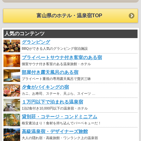
富山県のホテル・温泉宿TOP
人気のコンテンツ
グランピング
BBQができる人気のグランピング宿泊施設
プライベートサウナ付き客室のある宿
個室サウナ付き客室のある温泉旅館・ホテル
部屋付き露天風呂のある宿
プライベート重視の専用露天風呂で贅沢三昧
夕食がバイキングの宿
カニ、お寿司、ステーキ、天ぷら、スイーツ …
１万円以下で泊まれる温泉宿
1泊2食付き10,000円以下の温泉宿・ホテル
貸別荘・コテージ・コンドミニアム
格安素泊まり！食材を持ち込んでバーベキューだ！
高級温泉宿・デザイナーズ旅館
大人の隠れ宿・高級旅館・ワンランク上の温泉宿