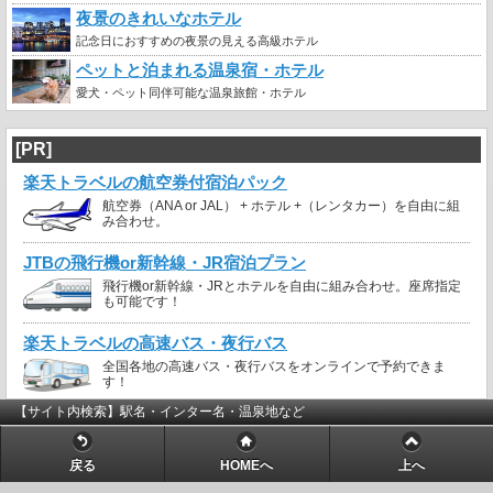
夜景のきれいなホテル
記念日におすすめの夜景の見える高級ホテル
ペットと泊まれる温泉宿・ホテル
愛犬・ペット同伴可能な温泉旅館・ホテル
[PR]
楽天トラベルの航空券付宿泊パック
航空券（ANA or JAL） + ホテル +（レンタカー）を自由に組
み合わせ。
JTBの飛行機or新幹線・JR宿泊プラン
飛行機or新幹線・JRとホテルを自由に組み合わせ。座席指定
も可能です！
楽天トラベルの高速バス・夜行バス
全国各地の高速バス・夜行バスをオンラインで予約できま
す！
【サイト内検索】駅名・インター名・温泉地など
戻る
HOMEへ
上へ