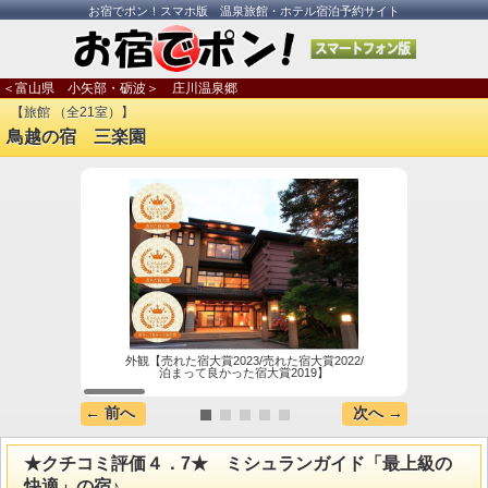
お宿でポン！スマホ版 温泉旅館・ホテル宿泊予約サイト
＜富山県 小矢部・砺波＞ 庄川温泉郷
【旅館 （全21室）】
鳥越の宿 三楽園
外観【売れた宿大賞2023/売れた宿大賞2022/
写真
泊まって良かった宿大賞2019】
← 前へ
次へ →
★クチコミ評価４．7★ ミシュランガイド「最上級の
快適」の宿♪