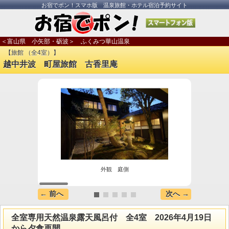
お宿でポン！スマホ版 温泉旅館・ホテル宿泊予約サイト
＜富山県 小矢部・砺波＞ ふくみつ華山温泉
【旅館 （全4室）】
越中井波 町屋旅館 古香里庵
外観 庭側
新・温
← 前へ
次へ →
全室専用天然温泉露天風呂付 全4室 2026年4月19日
から夕食再開