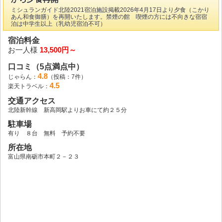
ミシュランガイド北陸2021宿泊施設掲載2026年4月17日より夕食（こかり
あん和食御膳）を再開いたします。禁煙の館 喫煙の方には不向きな宿宿
泊は中学生以上（乳幼児宿泊不可）
宿泊料金
お一人様
13,500円～
口コミ（5点満点中）
4.8
じゃらん：
（投稿：7件）
4.5
楽天トラベル：
交通アクセス
北陸新幹線 新高岡駅よりお車にて約２５分
駐車場
有り ８台 無料 予約不要
所在地
富山県南砺市本町２－２３