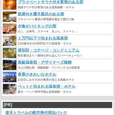
プライベートサウナ付き客室のある宿
個室サウナ付き客室のある温泉旅館・ホテル
部屋付き露天風呂のある宿
プライベート重視の専用露天風呂で贅沢三昧
夕食がバイキングの宿
カニ、お寿司、ステーキ、天ぷら、スイーツ …
１万円以下で泊まれる温泉宿
1泊2食付き10,000円以下の温泉宿・ホテル
貸別荘・コテージ・コンドミニアム
格安素泊まり！食材を持ち込んでバーベキューだ！
高級温泉宿・デザイナーズ旅館
大人の隠れ宿・高級旅館・ワンランク上の温泉宿
夜景のきれいなホテル
記念日におすすめの夜景の見える高級ホテル
ペットと泊まれる温泉宿・ホテル
愛犬・ペット同伴可能な温泉旅館・ホテル
[PR]
楽天トラベルの航空券付宿泊パック