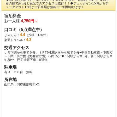
着の船で約5分と観光でのアクセスは抜群！！◆チェックイン15時からチ
ェックアウト12時まで駐車場は無料でご利用頂けます♪
宿泊料金
お一人様
4,750円～
口コミ（5点満点中）
4.4
じゃらん：
（投稿：130件）
4.3
楽天トラベル：
交通アクセス
ＪＲ下関から車で５分、ＪＲ門司港駅横から船で５分■中国自動車道～下関IC
～下関市街方面（海響館方面）へ約15分 ■下関駅から車5分、新下関駅から車
約20分、門司港駅下車、船5分。
駐車場
有り ３０台 無料
所在地
山口県下関市南部町31-2