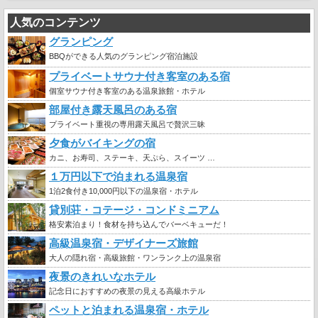
人気のコンテンツ
グランピング
BBQができる人気のグランピング宿泊施設
プライベートサウナ付き客室のある宿
個室サウナ付き客室のある温泉旅館・ホテル
部屋付き露天風呂のある宿
プライベート重視の専用露天風呂で贅沢三昧
夕食がバイキングの宿
カニ、お寿司、ステーキ、天ぷら、スイーツ …
１万円以下で泊まれる温泉宿
1泊2食付き10,000円以下の温泉宿・ホテル
貸別荘・コテージ・コンドミニアム
格安素泊まり！食材を持ち込んでバーベキューだ！
高級温泉宿・デザイナーズ旅館
大人の隠れ宿・高級旅館・ワンランク上の温泉宿
夜景のきれいなホテル
記念日におすすめの夜景の見える高級ホテル
ペットと泊まれる温泉宿・ホテル