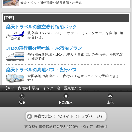
愛犬・ペット同伴可能な温泉旅館・ホテル
[PR]
楽天トラベルの航空券付宿泊パック
航空券（ANA or JAL） + ホテル +（レンタカー）を自由に組
み合わせ。
JTBの飛行機or新幹線・JR宿泊プラン
飛行機or新幹線・JRとホテルを自由に組み合わせ。座席指定
も可能です！
楽天トラベルの高速バス・夜行バス
全国各地の高速バス・夜行バスをオンラインで予約できま
す！
【サイト内検索】駅名・インター名・温泉地など
戻る
HOMEへ
上へ
お宿でポン！PCサイト（トップページ）
東京都知事登録旅行業第3-4756号 （有）江山観光社