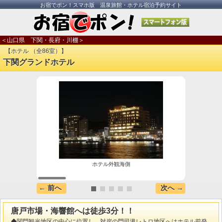
お宿でポン！スマホ版 温泉旅館・ホテル宿泊予約サイト
＜山口県 下関・長府・川棚＞
【ホテル （全86室）】
下関グランドホテル
ホテル外観海側
← 前へ
次へ →
唐戸市場・海響館へは徒歩3分！！
◆関門観光地区の中心に位置し、対岸の門司港レトロ地区へはホテル前発