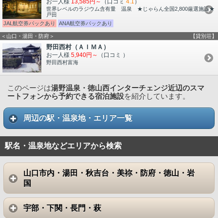
お一人様
13,585円～
（口コミ
4.1
）
世界レベルのラジウム含有量 温泉 ★じゃらん全国2,800厳選施設★
戸田
JAL航空券パックあり
ANA航空券パックあり
＜山口・湯田・防府＞
【貸別荘】
野田西村（ＡＩＭＡ）
お一人様
5,940円～
（口コミ
）
野田西村富海
このページは
湯野温泉・徳山西インターチェンジ近辺のスマ
ートフォンから予約できる宿泊施設
を紹介しています。
周辺の駅・温泉地・エリア一覧
駅名・温泉地などエリアから検索
山口市内・湯田・秋吉台・美祢・防府・徳山・岩
国
宇部・下関・長門・萩