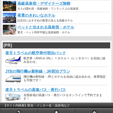
高級温泉宿・デザイナーズ旅館
大人の隠れ宿・高級旅館・ワンランク上の温泉宿
夜景のきれいなホテル
記念日におすすめの夜景の見える高級ホテル
ペットと泊まれる温泉宿・ホテル
愛犬・ペット同伴可能な温泉旅館・ホテル
[PR]
楽天トラベルの航空券付宿泊パック
航空券（ANA or JAL） + ホテル +（レンタカー）を自由に組
み合わせ。
JTBの飛行機or新幹線・JR宿泊プラン
飛行機or新幹線・JRとホテルを自由に組み合わせ。座席指定
も可能です！
楽天トラベルの高速バス・夜行バス
全国各地の高速バス・夜行バスをオンラインで予約できま
す！
【サイト内検索】駅名・インター名・温泉地など