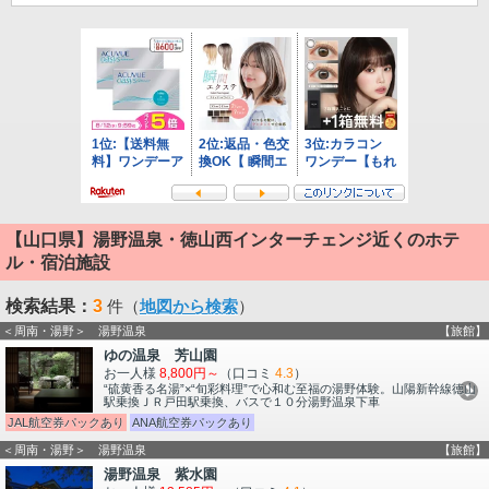
【山口県】湯野温泉・徳山西インターチェンジ近くのホテ
ル・宿泊施設
検索結果：
3
件（
地図から検索
）
＜周南・湯野＞ 湯野温泉
【旅館】
ゆの温泉 芳山園
お一人様
8,800円～
（口コミ
4.3
）
“硫黄香る名湯”×“旬彩料理”で心和む至福の湯野体験。山陽新幹線徳山
駅乗換ＪＲ戸田駅乗換、バスで１０分湯野温泉下車
JAL航空券パックあり
ANA航空券パックあり
＜周南・湯野＞ 湯野温泉
【旅館】
湯野温泉 紫水園