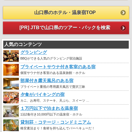
山口県のホテル・温泉宿TOP
[PR] JTBで山口県のツアー・パックを検索
人気のコンテンツ
グランピング
BBQができる人気のグランピング宿泊施設
プライベートサウナ付き客室のある宿
個室サウナ付き客室のある温泉旅館・ホテル
部屋付き露天風呂のある宿
プライベート重視の専用露天風呂で贅沢三昧
夕食がバイキングの宿
カニ、お寿司、ステーキ、天ぷら、スイーツ …
１万円以下で泊まれる温泉宿
1泊2食付き10,000円以下の温泉宿・ホテル
貸別荘・コテージ・コンドミニアム
格安素泊まり！食材を持ち込んでバーベキューだ！