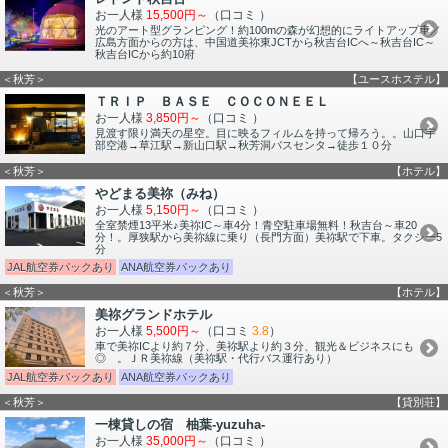
お一人様
15,500円～
（口コミ
）
光のアート型グランピング！約100mの森が幻想的にライトアップ車／
広島方面からの方は、中国道美祢東JCTから秋吉台ICへ～秋吉台IC～
秋吉台ICから約10府
＜秋芳＞
【ユースホステル】
ＴＲＩＰ ＢＡＳＥ ＣＯＣＯＮＥＥＬ
お一人様
3,850円～
（口コミ
）
見渡す限り満天の星空。目に映るフィルムを持って帰ろう。。山口宇
部空港→草江駅→新山口駅→秋芳洞バスセンタ→徒歩１０分
＜秋芳＞
【ホテル】
やどまる美祢（みね）
お一人様
5,150円～
（口コミ
）
全室禁煙13平米♪美祢IC～車4分！青空駐車場無料！秋吉台～車20
分！。厚狭駅から美祢線に乗り（長門方面）美祢駅で下車。タクシー5
分
JAL航空券パックあり
ANA航空券パックあり
＜秋芳＞
【ホテル】
美祢グランドホテル
お一人様
5,500円～
（口コミ
3.8
）
車で美祢ICより約７分、美祢駅より約３分、観光＆ビジネスにも
◎ 。ＪＲ美祢線（美祢駅・代行バス運行あり）
JAL航空券パックあり
ANA航空券パックあり
＜秋芳＞
【貸別荘】
一棟貸しの宿 柚葉-yuzuha-
お一人様
35,000円～
（口コミ
）