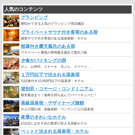
人気のコンテンツ
グランピング
BBQができる人気のグランピング宿泊施設
プライベートサウナ付き客室のある宿
個室サウナ付き客室のある温泉旅館・ホテル
部屋付き露天風呂のある宿
プライベート重視の専用露天風呂で贅沢三昧
夕食がバイキングの宿
カニ、お寿司、ステーキ、天ぷら、スイーツ …
１万円以下で泊まれる温泉宿
1泊2食付き10,000円以下の温泉宿・ホテル
貸別荘・コテージ・コンドミニアム
格安素泊まり！食材を持ち込んでバーベキューだ！
高級温泉宿・デザイナーズ旅館
大人の隠れ宿・高級旅館・ワンランク上の温泉宿
夜景のきれいなホテル
記念日におすすめの夜景の見える高級ホテル
ペットと泊まれる温泉宿・ホテル