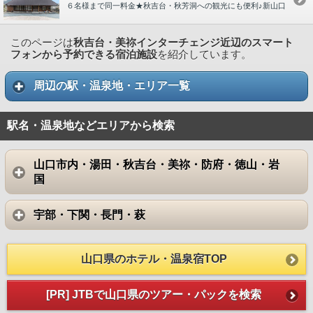
６名様まで同一料金★秋吉台・秋芳洞への観光にも便利♪新山口
このページは
秋吉台・美祢インターチェンジ近辺のスマート
フォンから予約できる宿泊施設
を紹介しています。
周辺の駅・温泉地・エリア一覧
駅名・温泉地などエリアから検索
山口市内・湯田・秋吉台・美祢・防府・徳山・岩
国
宇部・下関・長門・萩
山口県のホテル・温泉宿TOP
[PR] JTBで山口県のツアー・パックを検索