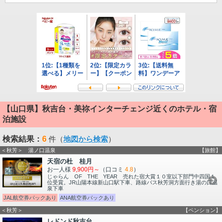
【山口県】秋吉台・美祢インターチェンジ近くのホテル・宿
泊施設
検索結果：
6
件（
地図から検索
）
＜秋芳＞ 湯ノ口温泉
【旅館】
天宿の杜 桂月
お一人様
9,900円～
（口コミ
4.8
）
じゃらん OF THE YEAR 売れた宿大賞１０室以下部門中四国１
位受賞。JR山陽本線新山口駅下車、路線バス秋芳洞方面行き湯の口温
泉下車
JAL航空券パックあり
ANA航空券パックあり
＜秋芳＞
【ペンション】
レドンド秋吉台