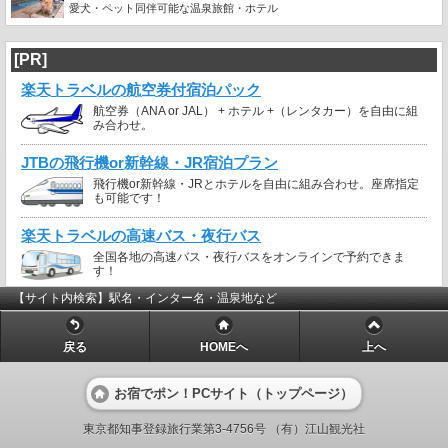
愛犬・ペット同伴可能な温泉旅館・ホテル
[PR]
楽天トラベルの航空券付宿泊パック
航空券（ANA or JAL） + ホテル +（レンタカー）を自由に組
み合わせ。
JTBの飛行機or新幹線・JR宿泊プラン
飛行機or新幹線・JRとホテルを自由に組み合わせ。座席指定
も可能です！
楽天トラベルの高速バス・夜行バス
全国各地の高速バス・夜行バスをオンラインで予約できま
す！
【サイト内検索】駅名・インター名・温泉地など
戻る
HOMEへ
上へ
お宿でポン！PCサイト（トップページ）
東京都知事登録旅行業第3-4756号 （有）江山観光社