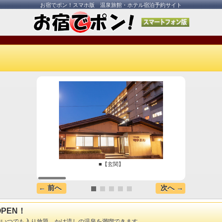
お宿でポン！スマホ版 温泉旅館・ホテル宿泊予約サイト
■【玄関】
山口
← 前へ
次へ →
PEN！
在中いつでも入り放題、かけ流しの温泉を満喫できます。