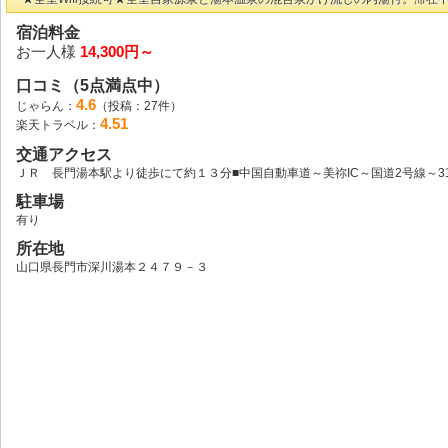
宿泊料金
お一人様
14,300円～
口コミ（5点満点中）
4.6
じゃらん：
（投稿：27件）
4.51
楽天トラベル：
交通アクセス
ＪＲ 長門湯本駅より徒歩にて約１３分■中国自動車道～美祢IC～国道2号線～31
駐車場
有り
所在地
山口県長門市深川湯本２４７９－３