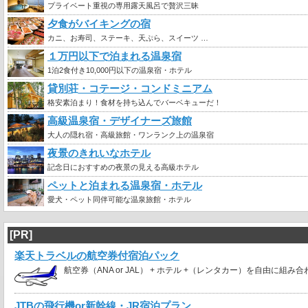
プライベート重視の専用露天風呂で贅沢三昧
夕食がバイキングの宿
カニ、お寿司、ステーキ、天ぷら、スイーツ …
１万円以下で泊まれる温泉宿
1泊2食付き10,000円以下の温泉宿・ホテル
貸別荘・コテージ・コンドミニアム
格安素泊まり！食材を持ち込んでバーベキューだ！
高級温泉宿・デザイナーズ旅館
大人の隠れ宿・高級旅館・ワンランク上の温泉宿
夜景のきれいなホテル
記念日におすすめの夜景の見える高級ホテル
ペットと泊まれる温泉宿・ホテル
愛犬・ペット同伴可能な温泉旅館・ホテル
[PR]
楽天トラベルの航空券付宿泊パック
航空券（ANA or JAL） + ホテル +（レンタカー）を自由に組み
JTBの飛行機or新幹線・JR宿泊プラン