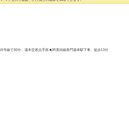
6号線で30分、湯本交差点手前 ■JR美祢線長門湯本駅下車、徒歩13分