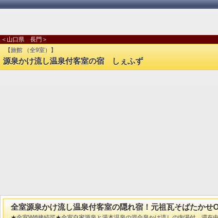
＜山口県 長門＞
【旅館 （全9室）】
源泉かけ流し温泉付客室の宿 しぇふず
全室源泉かけ流し温泉付客室の隠れ宿！元祖瓦そばたかせO
★全室Wifi接続可★全室自家源泉と湯本温泉の混合泉かけ流しの内湯付。滞