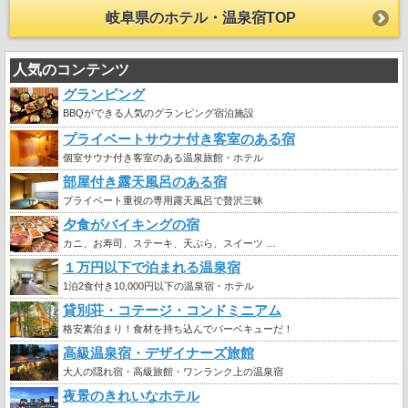
岐阜県のホテル・温泉宿TOP
人気のコンテンツ
グランピング
BBQができる人気のグランピング宿泊施設
プライベートサウナ付き客室のある宿
個室サウナ付き客室のある温泉旅館・ホテル
部屋付き露天風呂のある宿
プライベート重視の専用露天風呂で贅沢三昧
夕食がバイキングの宿
カニ、お寿司、ステーキ、天ぷら、スイーツ …
１万円以下で泊まれる温泉宿
1泊2食付き10,000円以下の温泉宿・ホテル
貸別荘・コテージ・コンドミニアム
格安素泊まり！食材を持ち込んでバーベキューだ！
高級温泉宿・デザイナーズ旅館
大人の隠れ宿・高級旅館・ワンランク上の温泉宿
夜景のきれいなホテル