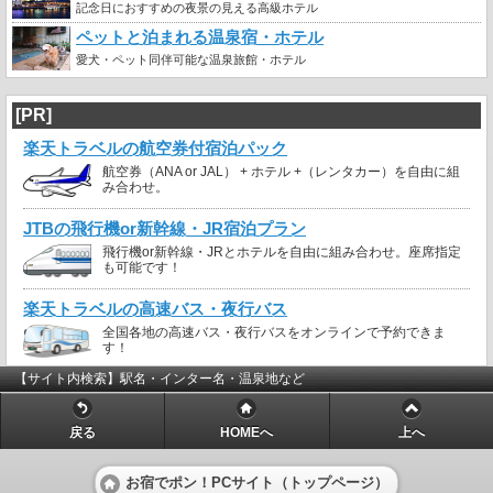
記念日におすすめの夜景の見える高級ホテル
ペットと泊まれる温泉宿・ホテル
愛犬・ペット同伴可能な温泉旅館・ホテル
[PR]
楽天トラベルの航空券付宿泊パック
航空券（ANA or JAL） + ホテル +（レンタカー）を自由に組
み合わせ。
JTBの飛行機or新幹線・JR宿泊プラン
飛行機or新幹線・JRとホテルを自由に組み合わせ。座席指定
も可能です！
楽天トラベルの高速バス・夜行バス
全国各地の高速バス・夜行バスをオンラインで予約できま
す！
【サイト内検索】駅名・インター名・温泉地など
戻る
HOMEへ
上へ
お宿でポン！PCサイト（トップページ）