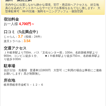
市内中心に位置しながら静かな環境、官庁・商店街へアクセスも 好立地
真心を込めたアットホームなサービスでお客様をおもてなし致します♪ 大
型車駐車可 Wi-Fi完備・無料モーニングブッフェ・個別空調
宿泊料金
お一人様
4,700円～
口コミ（5点満点中）
3.7
じゃらん：
（投稿：24件）
3.54
楽天トラベル：
交通アクセス
ＪＲ岐阜駅より700m、バス「文化センター前」100m、名鉄新岐阜駅より
900m、コンビニ徒歩１分、 ■ＪＲ岐阜駅より徒歩750ｍ、名鉄岐阜駅よ
り徒歩９00m
駐車場
合計12台 先着順 普通車1日800円 大型可（ご利用の場合は事前にご連絡
お願いします）高さ制限無し
所在地
岐阜県岐阜市金町５－１２－６