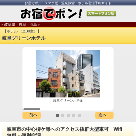
お宿でポン！スマホ版 温泉旅館・ホテル宿泊予約サイト
＜岐阜県 岐阜・羽島＞
【ホテル （全30室）】
岐阜グリーンホテル
岐阜グリーンホテル
東海地
← 前へ
次へ →
岐阜市の中心柳ケ瀬へのアクセス抜群大型車可 Wifi
無料・個別空調