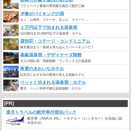
プライベート重視の専用露天風呂で贅沢三昧
夕食がバイキングの宿
カニ、お寿司、ステーキ、天ぷら、スイーツ …
１万円以下で泊まれる温泉宿
1泊2食付き10,000円以下の温泉宿・ホテル
貸別荘・コテージ・コンドミニアム
格安素泊まり！食材を持ち込んでバーベキューだ！
高級温泉宿・デザイナーズ旅館
大人の隠れ宿・高級旅館・ワンランク上の温泉宿
夜景のきれいなホテル
記念日におすすめの夜景の見える高級ホテル
ペットと泊まれる温泉宿・ホテル
愛犬・ペット同伴可能な温泉旅館・ホテル
[PR]
楽天トラベルの航空券付宿泊パック
航空券（ANA or JAL） + ホテル +（レンタカー）を自由に組
み合わせ。