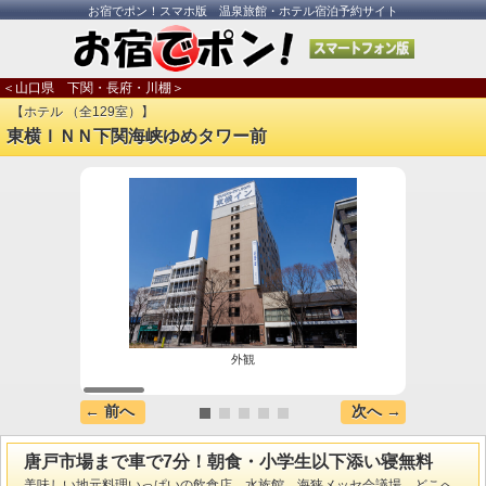
お宿でポン！スマホ版 温泉旅館・ホテル宿泊予約サイト
＜山口県 下関・長府・川棚＞
【ホテル （全129室）】
東横ＩＮＮ下関海峡ゆめタワー前
外観
← 前へ
次へ →
唐戸市場まで車で7分！朝食・小学生以下添い寝無料
美味しい地元料理いっぱいの飲食店、水族館、海狭メッセ会議場、どこへ