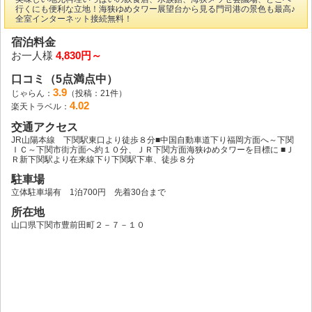
行くにも便利な立地！海狭ゆめタワー展望台から見る門司港の景色も最高♪
全室インターネット接続無料！
宿泊料金
お一人様
4,830円～
口コミ（5点満点中）
3.9
じゃらん：
（投稿：21件）
4.02
楽天トラベル：
交通アクセス
JR山陽本線 下関駅東口より徒歩８分■中国自動車道下り福岡方面へ～下関
ＩＣ～下関市街方面へ約１０分、ＪＲ下関方面海狭ゆめタワーを目標に ■Ｊ
Ｒ新下関駅より在来線下り下関駅下車、徒歩８分
駐車場
立体駐車場有 1泊700円 先着30台まで
所在地
山口県下関市豊前田町２－７－１０