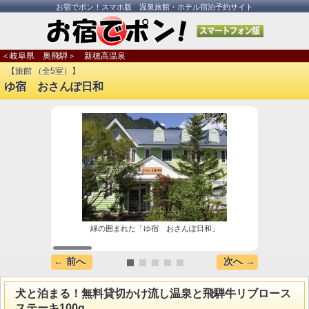
お宿でポン！スマホ版 温泉旅館・ホテル宿泊予約サイト
＜岐阜県 奥飛騨＞ 新穂高温泉
【旅館 （全5室）】
ゆ宿 おさんぽ日和
緑の囲まれた「ゆ宿 おさんぽ日和」
← 前へ
次へ →
犬と泊まる！無料貸切かけ流し温泉と飛騨牛リブロース
ステーキ100g