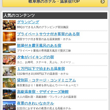
岐阜県のホテル・温泉宿TOP
人気のコンテンツ
グランピング
BBQができる人気のグランピング宿泊施設
プライベートサウナ付き客室のある宿
個室サウナ付き客室のある温泉旅館・ホテル
部屋付き露天風呂のある宿
プライベート重視の専用露天風呂で贅沢三昧
夕食がバイキングの宿
カニ、お寿司、ステーキ、天ぷら、スイーツ …
１万円以下で泊まれる温泉宿
1泊2食付き10,000円以下の温泉宿・ホテル
貸別荘・コテージ・コンドミニアム
格安素泊まり！食材を持ち込んでバーベキューだ！
高級温泉宿・デザイナーズ旅館
大人の隠れ宿・高級旅館・ワンランク上の温泉宿
夜景のきれいなホテル
記念日におすすめの夜景の見える高級ホテル