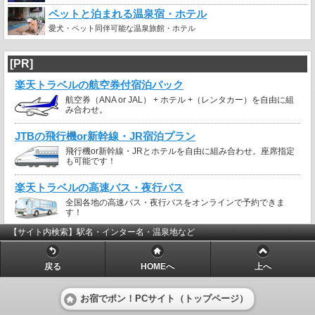
ペットと泊まれる温泉宿・ホテル
愛犬・ペット同伴可能な温泉旅館・ホテル
[PR]
楽天トラベルの航空券付宿泊パック
航空券（ANA or JAL） + ホテル +（レンタカー）を自由に組
み合わせ。
JTBの飛行機or新幹線・JR宿泊プラン
飛行機or新幹線・JRとホテルを自由に組み合わせ。座席指定
も可能です！
楽天トラベルの高速バス・夜行バス
全国各地の高速バス・夜行バスをオンラインで予約できま
す！
【サイト内検索】駅名・インター名・温泉地など
戻る
HOMEへ
上へ
お宿でポン！PCサイト（トップページ）