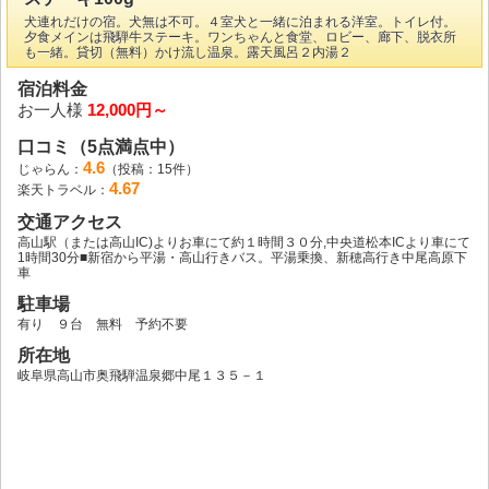
犬連れだけの宿。犬無は不可。４室犬と一緒に泊まれる洋室。トイレ付。
夕食メインは飛騨牛ステーキ。ワンちゃんと食堂、ロビー、廊下、脱衣所
も一緒。貸切（無料）かけ流し温泉。露天風呂２内湯２
宿泊料金
お一人様
12,000円～
口コミ（5点満点中）
4.6
じゃらん：
（投稿：15件）
4.67
楽天トラベル：
交通アクセス
高山駅（または高山IC)よりお車にて約１時間３０分,中央道松本ICより車にて
1時間30分■新宿から平湯・高山行きバス。平湯乗換、新穂高行き中尾高原下
車
駐車場
有り ９台 無料 予約不要
所在地
岐阜県高山市奥飛騨温泉郷中尾１３５－１