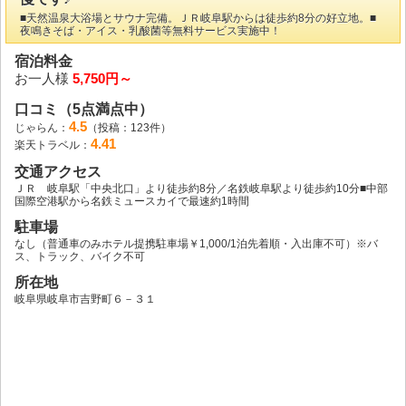
■天然温泉大浴場とサウナ完備。ＪＲ岐阜駅からは徒歩約8分の好立地。■
夜鳴きそば・アイス・乳酸菌等無料サービス実施中！
宿泊料金
お一人様
5,750円～
口コミ（5点満点中）
4.5
じゃらん：
（投稿：123件）
4.41
楽天トラベル：
交通アクセス
ＪＲ 岐阜駅「中央北口」より徒歩約8分／名鉄岐阜駅より徒歩約10分■中部
国際空港駅から名鉄ミュースカイで最速約1時間
駐車場
なし（普通車のみホテル提携駐車場￥1,000/1泊先着順・入出庫不可）※バ
ス、トラック、バイク不可
所在地
岐阜県岐阜市吉野町６－３１