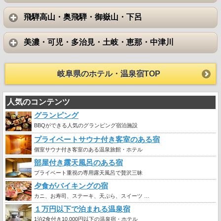
飛騨高山・奥飛騨・御嶽山・下呂
美濃・可児・多治見・土岐・恵那・中津川
岐阜県のホテル・温泉宿TOP
人気のコンテンツ
グランピング
BBQができる人気のグランピング宿泊施設
プライベートサウナ付き客室のある宿
個室サウナ付き客室のある温泉旅館・ホテル
部屋付き露天風呂のある宿
プライベート重視の専用露天風呂で贅沢三昧
夕食がバイキングの宿
カニ、お寿司、ステーキ、天ぷら、スイーツ …
１万円以下で泊まれる温泉宿
1泊2食付き10,000円以下の温泉宿・ホテル