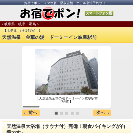
お宿でポン！スマホ版 温泉旅館・ホテル宿泊予約サイト
＜岐阜県 岐阜・羽島＞
【ホテル （全149室）】
天然温泉 金華の湯 ドーミーイン岐阜駅前
【天然温泉金華の湯ドーミーイン岐阜駅前
男性大
(昼景)】
← 前へ
次へ →
天然温泉大浴場（サウナ付）完備！朝食バイキングが自
慢です♪