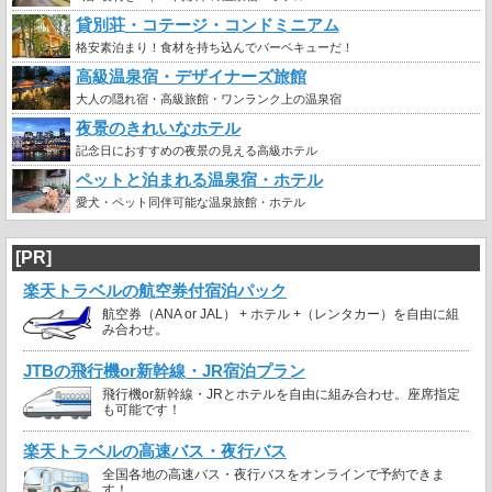
貸別荘・コテージ・コンドミニアム
格安素泊まり！食材を持ち込んでバーベキューだ！
高級温泉宿・デザイナーズ旅館
大人の隠れ宿・高級旅館・ワンランク上の温泉宿
夜景のきれいなホテル
記念日におすすめの夜景の見える高級ホテル
ペットと泊まれる温泉宿・ホテル
愛犬・ペット同伴可能な温泉旅館・ホテル
[PR]
楽天トラベルの航空券付宿泊パック
航空券（ANA or JAL） + ホテル +（レンタカー）を自由に組
み合わせ。
JTBの飛行機or新幹線・JR宿泊プラン
飛行機or新幹線・JRとホテルを自由に組み合わせ。座席指定
も可能です！
楽天トラベルの高速バス・夜行バス
全国各地の高速バス・夜行バスをオンラインで予約できま
す！