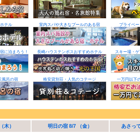
ホテル
室内スパや大きなプールのある宿
プライベー
宿に泊まろう！
長崎ハウステンボスおすすめホテル
スキー場・ゲ
天風呂の宿
格安貸別荘・人気のコテージ
一万円以下
 （木）
明日の宿 8/7 （金）
あさって