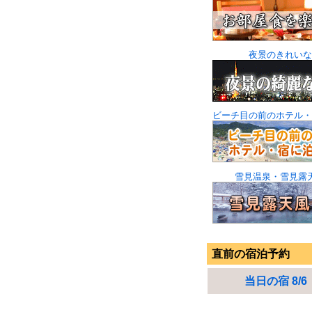
夜景のきれいな
ビーチ目の前のホテル・
雪見温泉・雪見露
直前の宿泊予約
当日の宿 8/6