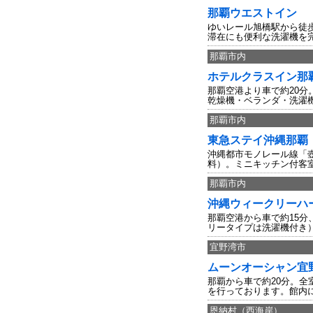
那覇ウエストイン
ゆいレール旭橋駅から徒
滞在にも便利な洗濯機を
那覇市内
ホテルクラスイン那
那覇空港より車で約20
乾燥機・ベランダ・洗濯機
那覇市内
東急ステイ沖縄那覇
沖縄都市モノレール線「壺
料）。ミニキッチン付客
那覇市内
沖縄ウィークリーハ
那覇空港から車で約15
リータイプは洗濯機付き
宜野湾市
ムーンオーシャン宜
那覇から車で約20分。
を行っております。館内
恩納村（西海岸）