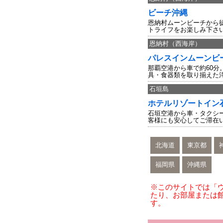
ビーチ沖縄
恩納村ムーンビーチから
トライフをお楽しみ下さ
恩納村（西海岸）
パレスインムーンビ
那覇空港から車で約60
具・食器類を取り揃えた
石垣島
ホテルリゾートイン
石垣空港から車・タクシ
客様にも安心してご滞在
北海道
東京都
福岡県
沖縄県
※このサイトでは「
たり、お部屋または
す。