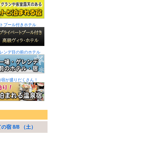
トプール付きホテル
レンデ目の前のホテル
の宿が盛りだくさん！
の宿 8/8 （土）