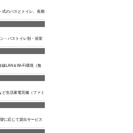
ト式のバスとトイレ、長期
チン・バストイレ別・浴室
AN＆Wi-Fi環境（無
など生活家電完備（ファミ
希望に応じて貸出サービス