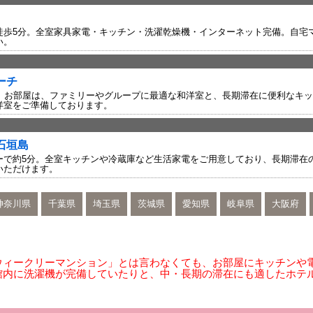
徒歩5分。全室家具家電・キッチン・洗濯乾燥機・インターネット完備。自宅
い。
ーチ
分。お部屋は、ファミリーやグループに最適な和洋室と、長期滞在に便利なキ
洋室をご準備しております。
石垣島
ーで約5分。全室キッチンや冷蔵庫など生活家電をご用意しており、長期滞在
いただけます。
神奈川県
千葉県
埼玉県
茨城県
愛知県
岐阜県
大阪府
ウィークリーマンション」とは言わなくても、お部屋にキッチンや
館内に洗濯機が完備していたりと、中・長期の滞在にも適したホテ