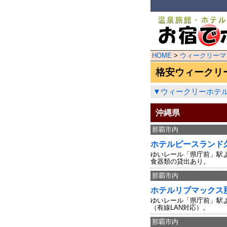
HOME
>
ウィークリーマ
格安ウィークリ
▼ウィークリーホテ
沖縄県
那覇市内
ホテルピースランド
ゆいレール「県庁前」駅よ
食器類の貸出あり。
那覇市内
ホテルリブマックス
ゆいレール「県庁前」駅よ
（有線LAN対応）。
那覇市内