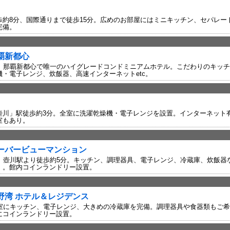
歩約8分、国際通りまで徒歩15分。広めのお部屋にはミニキッチン、セパレー
完備。
覇新都心
分。那覇新都心で唯一のハイグレードコンドミニアムホテル。こだわりのキッ
・電子レンジ、炊飯器、高速インターネットetc。
川」駅徒歩約3分。全室に洗濯乾燥機・電子レンジを設置。インターネット有線L
室もあり。
ーバービューマンション
分、壺川駅より徒歩約5分。キッチン、調理器具、電子レンジ、冷蔵庫、炊飯器
）。館内コインランドリー設置。
野湾 ホテル＆レジデンス
全室にキッチン、電子レンジ、大きめの冷蔵庫を完備。調理器具や食器類もご
にコインランドリー設置。