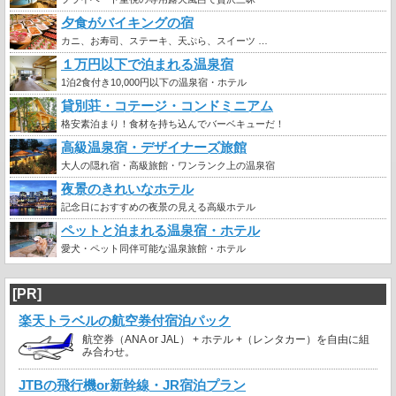
夕食がバイキングの宿
カニ、お寿司、ステーキ、天ぷら、スイーツ …
１万円以下で泊まれる温泉宿
1泊2食付き10,000円以下の温泉宿・ホテル
貸別荘・コテージ・コンドミニアム
格安素泊まり！食材を持ち込んでバーベキューだ！
高級温泉宿・デザイナーズ旅館
大人の隠れ宿・高級旅館・ワンランク上の温泉宿
夜景のきれいなホテル
記念日におすすめの夜景の見える高級ホテル
ペットと泊まれる温泉宿・ホテル
愛犬・ペット同伴可能な温泉旅館・ホテル
[PR]
楽天トラベルの航空券付宿泊パック
航空券（ANA or JAL） + ホテル +（レンタカー）を自由に組
み合わせ。
JTBの飛行機or新幹線・JR宿泊プラン