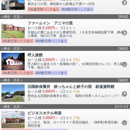
素泊まりの宿。網走駅から駅裏山下通りへ迂回
JAL航空券パックあり
ANA航空券パックあり
＜網走・北見＞
【民宿】
ファームイン アニマの里
お一人様
6,100円～
（口コミ
）
天都山の麓にある小さな農家民宿。ＪＲ石北本線網走駅下車 網走バ
ス乗換 湖の口下車 徒歩５分
JAL航空券パックあり
ANA航空券パックあり
＜網走・北見＞
【旅館】
呼人旅館
お一人様
2,000円～
（口コミ
3.5
）
呼人駅から徒歩３分！低価格の宿！。女満別空港からバス、呼人駅前
下車。徒歩３分
JAL航空券パックあり
ANA航空券パックあり
＜網走・北見＞
【旅館】
旧国鉄保養所 鉄っちゃんと鉄子の宿 鉄道資料館
お一人様
5,000円～
（口コミ
3.4
）
歴史ある旧国鉄保養所を宿に。 昭和の世界へタイムスリップ！！呼
人
＜網走・北見＞
【ホテル】
ビジネスホテル幸楽
お一人様
3,300円～
（口コミ
2.9
）
ビジネス、観光、ロードサイド型宿泊施設。（無料駐車場完備）。女
満別空港