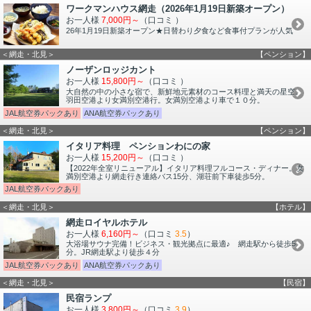
ワークマンハウス網走（2026年1月19日新築オープン）
お一人様
7,000円～
（口コミ
）
26年1月19日新築オープン★日替わり夕食など食事付プランが人気
＜網走・北見＞
【ペンション】
ノーザンロッジカント
お一人様
15,800円～
（口コミ
）
大自然の中の小さな宿で、新鮮地元素材のコース料理と満天の星空。
羽田空港より女満別空港行。女満別空港より車で１０分。
JAL航空券パックあり
ANA航空券パックあり
＜網走・北見＞
【ペンション】
イタリア料理 ペンションわにの家
お一人様
15,200円～
（口コミ
）
【2022年全室リニューアル】イタリア料理フルコース・ディナー。女
満別空港より網走行き連絡バス15分、湖荘前下車徒歩5分。
JAL航空券パックあり
＜網走・北見＞
【ホテル】
網走ロイヤルホテル
お一人様
6,160円～
（口コミ
3.5
）
大浴場サウナ完備！ビジネス・観光拠点に最適♪ 網走駅から徒歩5
分。JR網走駅より徒歩４分
JAL航空券パックあり
ANA航空券パックあり
＜網走・北見＞
【民宿】
民宿ランプ
お一人様
3,800円～
（口コミ
3.9
）