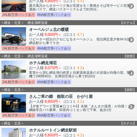
お一人様
4,900円～
（口コミ
4.4
）
露天風呂からオホーツク海が見渡せる！夜鳴きそば等サービス充実♪。
連絡バスで、網走バスターミナルまで約35分。
JAL航空券パックあり
ANA航空券パックあり
＜網走・北見＞ 網走湖畔温泉
【ホテル】
オーベルジュ北の暖暖
お一人様
9,000円～
（口コミ
4.7
）
リピーター続出のクセになるオーベルジュ 宿泊満足度夕食94.6点。
網走駅から車で５分
JAL航空券パックあり
ANA航空券パックあり
＜網走・北見＞ 網走湖畔温泉
【旅館】
ホテル網走湖荘
お一人様
9,075円～
（口コミ
4.3
）
客室から望む網走湖の絶景と自家源泉温泉の大浴場が自慢の宿。飛行
機で1時間40分、女満別空港から車で約20分
JAL航空券パックあり
ANA航空券パックあり
＜網走・北見＞
【旅館】
さんご草の郷 能取の荘 かがり屋
お一人様
8,800円～
（口コミ
4.1
）
【夕食アワード受賞★口コミ4.6】名物「きんきの湯煮」が自慢！。湧
綱線常呂バス乗車、卯原内コミセン前で下車、徒歩2分
JAL航空券パックあり
ANA航空券パックあり
＜網走・北見＞
【ホテル】
ホテルルートイン網走駅前
お一人様
6,800円～
（口コミ
4.2
）