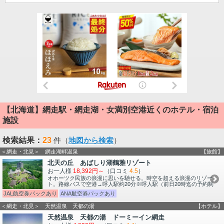
【北海道】網走駅・網走湖・女満別空港近くのホテル・宿泊
施設
検索結果：
23
件（
地図から検索
）
＜網走・北見＞ 網走湖畔温泉
【旅館】
北天の丘 あばしり湖鶴雅リゾート
お一人様
18,392円～
（口コミ
4.5
）
オホーツク民族の浪漫に思いを馳せる。時空を超える浪漫のリゾー
ト。路線バスで空港→呼人駅約20分※呼人駅（前日20時迄の予約制
JAL航空券パックあり
ANA航空券パックあり
＜網走・北見＞ 天然温泉 天都の湯
【ホテル】
天然温泉 天都の湯 ドーミーイン網走