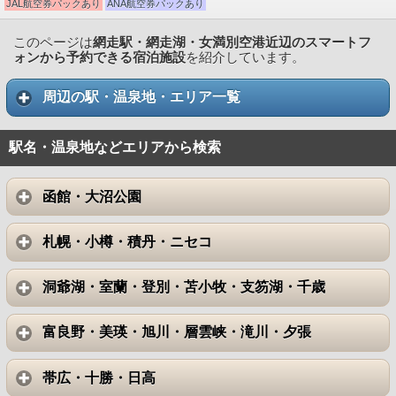
JAL航空券パックあり
ANA航空券パックあり
このページは
網走駅・網走湖・女満別空港近辺のスマートフ
ォンから予約できる宿泊施設
を紹介しています。
周辺の駅・温泉地・エリア一覧
駅名・温泉地などエリアから検索
函館・大沼公園
札幌・小樽・積丹・ニセコ
洞爺湖・室蘭・登別・苫小牧・支笏湖・千歳
富良野・美瑛・旭川・層雲峡・滝川・夕張
帯広・十勝・日高