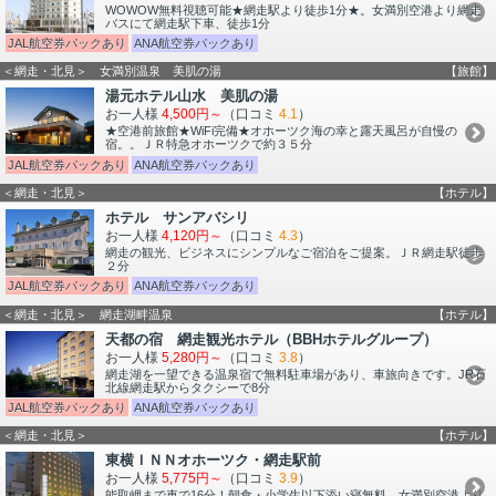
WOWOW無料視聴可能★網走駅より徒歩1分★。女満別空港より網走
バスにて網走駅下車、徒歩1分
JAL航空券パックあり
ANA航空券パックあり
＜網走・北見＞ 女満別温泉 美肌の湯
【旅館】
湯元ホテル山水 美肌の湯
お一人様
4,500円～
（口コミ
4.1
）
★空港前旅館★WiFi完備★オホーツク海の幸と露天風呂が自慢の
宿。。ＪＲ特急オホーツクで約３５分
JAL航空券パックあり
ANA航空券パックあり
＜網走・北見＞
【ホテル】
ホテル サンアバシリ
お一人様
4,120円～
（口コミ
4.3
）
網走の観光、ビジネスにシンプルなご宿泊をご提案。ＪＲ網走駅徒歩
２分
JAL航空券パックあり
ANA航空券パックあり
＜網走・北見＞ 網走湖畔温泉
【ホテル】
天都の宿 網走観光ホテル（BBHホテルグループ）
お一人様
5,280円～
（口コミ
3.8
）
網走湖を一望できる温泉宿で無料駐車場があり、車旅向きです。JR石
北線網走駅からタクシーで8分
JAL航空券パックあり
ANA航空券パックあり
＜網走・北見＞
【ホテル】
東横ＩＮＮオホーツク・網走駅前
お一人様
5,775円～
（口コミ
3.9
）
能取岬まで車で16分！朝食・小学生以下添い寝無料。女満別空港より