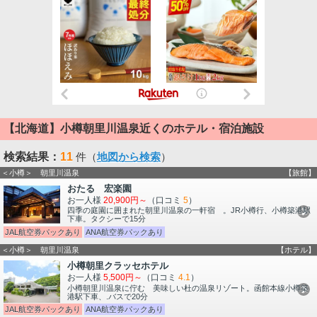
【北海道】小樽朝里川温泉近くのホテル・宿泊施設
検索結果：
11
件（
地図から検索
）
＜小樽＞ 朝里川温泉
【旅館】
おたる 宏楽園
お一人様
20,900円～
（口コミ
5
）
四季の庭園に囲まれた朝里川温泉の一軒宿 。JR小樽行、小樽築港駅
下車。タクシーで15分
JAL航空券パックあり
ANA航空券パックあり
＜小樽＞ 朝里川温泉
【ホテル】
小樽朝里クラッセホテル
お一人様
5,500円～
（口コミ
4.1
）
小樽朝里川温泉に佇む 美味しい杜の温泉リゾート。函館本線小樽築
港駅下車、.バスで20分
JAL航空券パックあり
ANA航空券パックあり