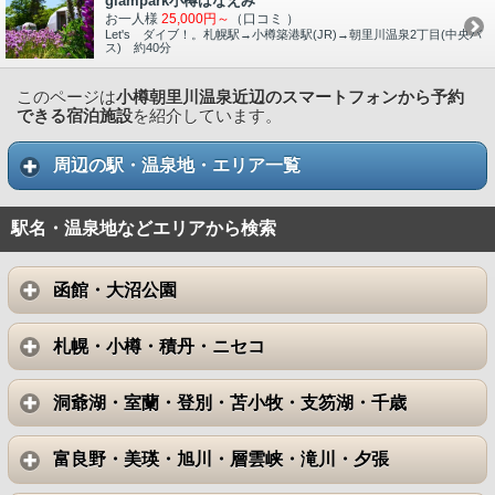
glampark小樽はなえみ
お一人様
25,000円～
（口コミ
）
Let's ダイブ！。札幌駅→小樽築港駅(JR)→朝里川温泉2丁目(中央バ
ス) 約40分
このページは
小樽朝里川温泉近辺のスマートフォンから予約
できる宿泊施設
を紹介しています。
周辺の駅・温泉地・エリア一覧
駅名・温泉地などエリアから検索
函館・大沼公園
札幌・小樽・積丹・ニセコ
洞爺湖・室蘭・登別・苫小牧・支笏湖・千歳
富良野・美瑛・旭川・層雲峡・滝川・夕張