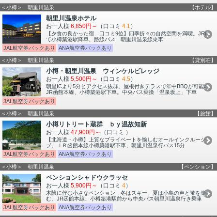
＜小樽＞ 朝里川温泉
【ホテル】
朝里川温泉ホテル
お一人様
6,850円～
（口コミ
4.1
）
【夕食の良かった宿 口コミ9位】四季折々の自然空間を満喫。JRに
て小樽築港駅降車、路線バス 朝里川温泉線乗車
JAL航空券パックあり
ANA航空券パックあり
＜小樽＞ 朝里川温泉
【貸別荘】
小樽・朝里川温泉 ウィンケルビレッジ
お一人様
5,500円～
（口コミ
4.5
）
朝里ICより5分とアクセス抜群。屋根付きテラスで年中BBQが可能♪。
JR函館本線、小樽築港駅下車。中央バス乗換「温泉坂上」下車
JAL航空券パックあり
＜小樽＞ 朝里川温泉
【旅館】
小樽リトリート蔵群 ｂｙ温故知新
お一人様
47,900円～
（口コミ
）
【北海道・小樽】上質なプライベートを愉しむオールインクルーシ
ブ。ＪＲ函館本線小樽築港駅下車、朝里川温泉行バス15分
JAL航空券パックあり
ANA航空券パックあり
＜小樽＞ 朝里川温泉
【ペンション】
ペンションシャドウクラッセ
お一人様
5,900円～
（口コミ
4
）
木陰に佇む小さなペンション 冬はスキー 夏は小鳥の声と蛍を楽し
む。JR函館本線、小樽築港駅前から中央バス朝里川温泉行き乗車
JAL航空券パックあり
ANA航空券パックあり