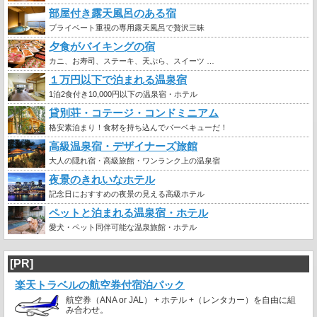
部屋付き露天風呂のある宿
プライベート重視の専用露天風呂で贅沢三昧
夕食がバイキングの宿
カニ、お寿司、ステーキ、天ぷら、スイーツ …
１万円以下で泊まれる温泉宿
1泊2食付き10,000円以下の温泉宿・ホテル
貸別荘・コテージ・コンドミニアム
格安素泊まり！食材を持ち込んでバーベキューだ！
高級温泉宿・デザイナーズ旅館
大人の隠れ宿・高級旅館・ワンランク上の温泉宿
夜景のきれいなホテル
記念日におすすめの夜景の見える高級ホテル
ペットと泊まれる温泉宿・ホテル
愛犬・ペット同伴可能な温泉旅館・ホテル
[PR]
楽天トラベルの航空券付宿泊パック
航空券（ANA or JAL） + ホテル +（レンタカー）を自由に組
み合わせ。