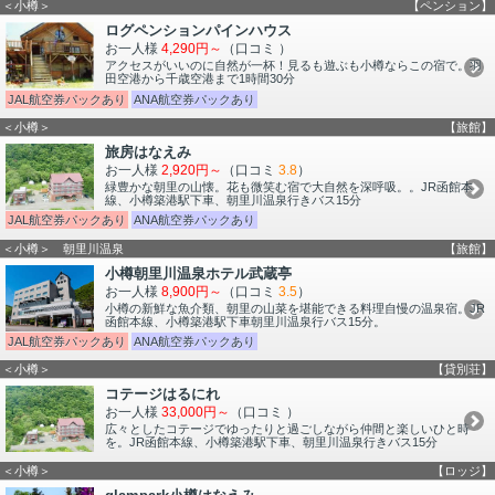
＜小樽＞
【ペンション】
ログペンションパインハウス
お一人様
4,290円～
（口コミ
）
アクセスがいいのに自然が一杯！見るも遊ぶも小樽ならこの宿で。羽
田空港から千歳空港まで1時間30分
JAL航空券パックあり
ANA航空券パックあり
＜小樽＞
【旅館】
旅房はなえみ
お一人様
2,920円～
（口コミ
3.8
）
緑豊かな朝里の山懐。花も微笑む宿で大自然を深呼吸。。JR函館本
線、小樽築港駅下車、朝里川温泉行きバス15分
JAL航空券パックあり
ANA航空券パックあり
＜小樽＞ 朝里川温泉
【旅館】
小樽朝里川温泉ホテル武蔵亭
お一人様
8,900円～
（口コミ
3.5
）
小樽の新鮮な魚介類、朝里の山菜を堪能できる料理自慢の温泉宿。JR
函館本線、小樽築港駅下車朝里川温泉行バス15分。
JAL航空券パックあり
ANA航空券パックあり
＜小樽＞
【貸別荘】
コテージはるにれ
お一人様
33,000円～
（口コミ
）
広々としたコテージでゆったりと過ごしながら仲間と楽しいひと時
を。JR函館本線、小樽築港駅下車、朝里川温泉行きバス15分
＜小樽＞
【ロッジ】