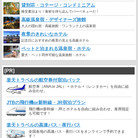
貸別荘・コテージ・コンドミニアム
格安素泊まり！食材を持ち込んでバーベキューだ！
高級温泉宿・デザイナーズ旅館
大人の隠れ宿・高級旅館・ワンランク上の温泉宿
夜景のきれいなホテル
記念日におすすめの夜景の見える高級ホテル
ペットと泊まれる温泉宿・ホテル
愛犬・ペット同伴可能な温泉旅館・ホテル
[PR]
楽天トラベルの航空券付宿泊パック
航空券（ANA or JAL） + ホテル +（レンタカー）を自由に組
み合わせ。
JTBの飛行機or新幹線・JR宿泊プラン
飛行機or新幹線・JRとホテルを自由に組み合わせ。座席指定
も可能です！
楽天トラベルの高速バス・夜行バス
全国各地の高速バス・夜行バスをオンラインで予約できま
す！