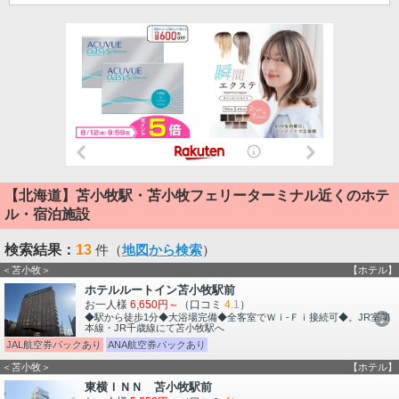
【北海道】苫小牧駅・苫小牧フェリーターミナル近くのホテ
ル・宿泊施設
検索結果：
13
件（
地図から検索
）
＜苫小牧＞
【ホテル】
ホテルルートイン苫小牧駅前
お一人様
6,650円～
（口コミ
4.1
）
◆駅から徒歩1分◆大浴場完備◆全客室でＷｉ-Ｆｉ接続可◆。JR室蘭
本線・JR千歳線にて苫小牧駅へ
JAL航空券パックあり
ANA航空券パックあり
＜苫小牧＞
【ホテル】
東横ＩＮＮ 苫小牧駅前