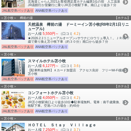
北海道じゃらん2021お客様満足度ホテル編第1位の宿 人工温泉 。
JR函館行か室蘭行に乗りJR苫小牧駅下車。南口より徒歩７分
JAL航空券パックあり
ANA航空券パックあり
＜苫小牧＞ 樽前の湯
【ホテル】
天然温泉 樽前の湯 ドーミーイン苫小牧(R8年2月1日リニ
ューアル)
お一人様
5,550円～
（口コミ
4.2
）
★2026.2.1リニューアルオープン♪サウナにロウリュ導入！。ＪＲ/南千
歳で乗り換え苫小牧下車（約３０分）南口から徒歩７分
JAL航空券パックあり
ANA航空券パックあり
＜苫小牧＞
【ホテル】
スマイルホテル苫小牧
お一人様
6,127円～
（口コミ
3.6
）
【駐車料金無料】Ａカード加盟店 アクセス良好 フリーWi-Fi接続可
苫小牧
JAL航空券パックあり
ANA航空券パックあり
＜苫小牧＞
【ホテル】
コンフォートホテル苫小牧
お一人様
4,050円～
（口コミ
4.2
）
JR苫小牧駅南口より徒歩10分◆駐車場無料。電車：南千歳乗換、苫小
牧駅下車。空港バスの場合：約45分
JAL航空券パックあり
ANA航空券パックあり
＜苫小牧＞
【ホテル】
ＨＯＴＥＬ Ｓｔａｙ Ｖｉｌｌａｇｅ
お一人様
7,250円～
（口コミ
3.7
）