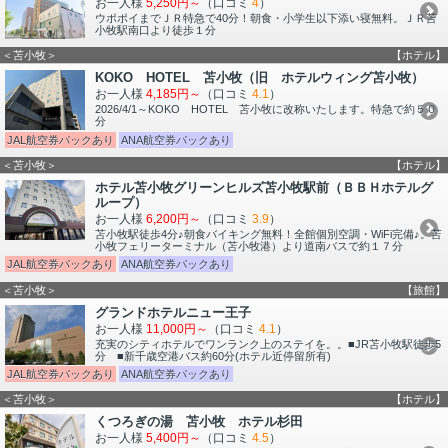
お一人様
5,250円～
（口コミ
4
）
ウポポイまでＪＲ特急で40分！朝食・小学生以下添い寝無料。ＪＲ苫
小牧駅南口より徒歩１分
＜苫小牧＞
【ホテル】
KOKO HOTEL 苫小牧（旧 ホテルウィング苫小牧）
お一人様
4,185円～
（口コミ
4.1
）
2026/4/1～KOKO HOTEL 苫小牧に改称いたします。特急で約５０
分
JAL航空券パックあり
ANA航空券パックあり
＜苫小牧＞
【ホテル】
ホテル苫小牧グリーンヒルズ苫小牧駅前（ＢＢＨホテルグ
ループ）
お一人様
6,200円～
（口コミ
3.9
）
苫小牧駅徒歩4分♪朝食バイキング無料！全館個別空調・WiFi完備♪。苫
小牧フェリーターミナル（苫小牧港）より道南バスで約１７分
JAL航空券パックあり
ANA航空券パックあり
＜苫小牧＞
【旅館】
グランドホテルニュー王子
お一人様
11,000円～
（口コミ
4.1
）
充実のシティホテルでワンランク上のステイを。。■JR苫小牧駅徒歩5
分 ■新千歳空港バス約60分(ホテル近停留所有)
JAL航空券パックあり
ANA航空券パックあり
＜苫小牧＞
【ホテル】
くつろぎの湯 苫小牧 ホテル杉田
お一人様
5,400円～
（口コミ
4.5
）