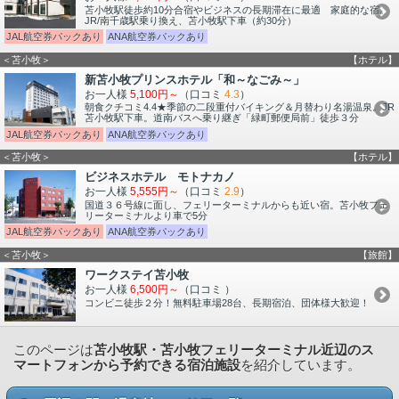
苫小牧駅徒歩約10分合宿やビジネスの長期滞在に最適 家庭的な宿。
JR/南千歳駅乗り換え、苫小牧駅下車（約30分）
JAL航空券パックあり
ANA航空券パックあり
＜苫小牧＞
【ホテル】
新苫小牧プリンスホテル「和～なごみ～」
お一人様
5,100円～
（口コミ
4.3
）
朝食クチコミ4.4★季節の二段重付バイキング＆月替わり名湯温泉。JR
苫小牧駅下車。道南バスへ乗り継ぎ「緑町郵便局前」徒歩３分
JAL航空券パックあり
ANA航空券パックあり
＜苫小牧＞
【ホテル】
ビジネスホテル モトナカノ
お一人様
5,555円～
（口コミ
2.9
）
国道３６号線に面し、フェリーターミナルからも近い宿。苫小牧フェ
リーターミナルより車で5分
JAL航空券パックあり
ANA航空券パックあり
＜苫小牧＞
【旅館】
ワークステイ苫小牧
お一人様
6,500円～
（口コミ
）
コンビニ徒歩２分！無料駐車場28台、長期宿泊、団体様大歓迎！
このページは
苫小牧駅・苫小牧フェリーターミナル近辺のス
マートフォンから予約できる宿泊施設
を紹介しています。