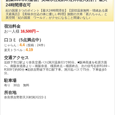
24時間滞在可
紀の国屋３つのポイント【最大24時間滞在】【貸切温泉無料・情緒ある露
天庭風呂】【美味水仕込の体に優しい料理】旅館の大将「甚八ちゃん」と
異空間「紀の国屋 ワールド」がクセになること間違いなし♪
宿泊料金
お一人様
16,500円～
口コミ（5点満点中）
4.4
じゃらん：
（投稿：24件）
4.19
楽天トラベル：
交通アクセス
近鉄下市口駅より奈良交通バス(洞川温泉行)で80分。■阪神高速を松原方面
へ、南阪奈道路より～南阪奈道、橿原終点～橿原終点、次の信号右折R169～
R309で約80分 ■近鉄吉野線下市口駅下車。洞川迄バスで75分、下車徒歩5
分。
駐車場
有り 30台 無料
所在地
奈良県吉野郡天川村洞川222-1