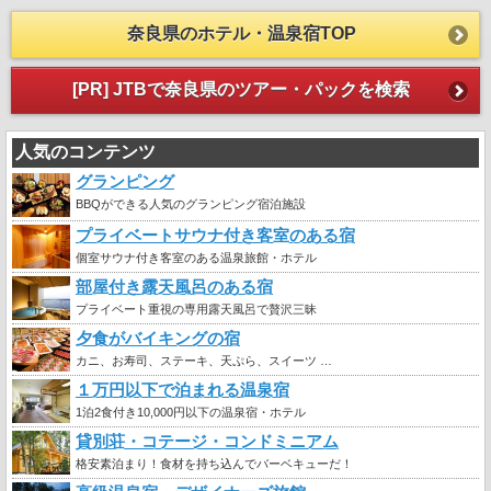
奈良県のホテル・温泉宿TOP
[PR] JTBで奈良県のツアー・パックを検索
人気のコンテンツ
グランピング
BBQができる人気のグランピング宿泊施設
プライベートサウナ付き客室のある宿
個室サウナ付き客室のある温泉旅館・ホテル
部屋付き露天風呂のある宿
プライベート重視の専用露天風呂で贅沢三昧
夕食がバイキングの宿
カニ、お寿司、ステーキ、天ぷら、スイーツ …
１万円以下で泊まれる温泉宿
1泊2食付き10,000円以下の温泉宿・ホテル
貸別荘・コテージ・コンドミニアム
格安素泊まり！食材を持ち込んでバーベキューだ！