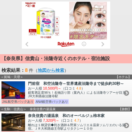
【奈良県】信貴山・法隆寺近くのホテル・宿泊施設
検索結果：
8
件（
地図から検索
）
＜斑鳩・天理＞
【ホテル】
門前宿 和空法隆寺～世界遺産法隆寺まで徒歩約30秒～
お一人様
10,500円～
（口コミ
4.8
）
顧客満足度98％！名物語り部（案内人）による法隆寺ツアーが目玉。
JR大和路線法隆寺駅
JAL航空券パックあり
ANA航空券パックあり
＜生駒・信貴山＞ 奈良信貴の湯温泉
【旅館】
奈良信貴の湯温泉 和のオーベルジュ柿本家
お一人様
7,320円～
（口コミ
4.7
）
離れは１棟貸切◆利き酒師＆野菜ソムリエ＆温泉ソムリエのいる湯
宿。ＪＲ大和路線王寺駅よりタクシー１０分