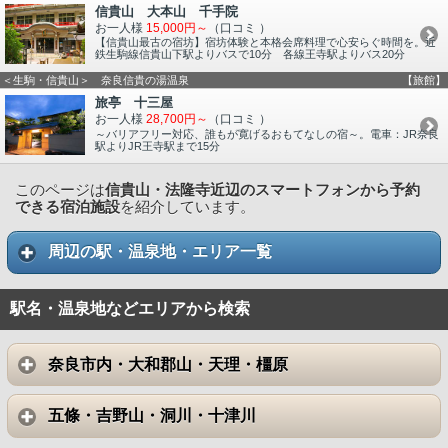
信貴山 大本山 千手院
お一人様
15,000円～
（口コミ
）
【信貴山最古の宿坊】宿坊体験と本格会席料理で心安らぐ時間を。近
鉄生駒線信貴山下駅よりバスで10分 各線王寺駅よりバス20分
＜生駒・信貴山＞ 奈良信貴の湯温泉
【旅館】
旅亭 十三屋
お一人様
28,700円～
（口コミ
）
～バリアフリー対応、誰もが寛げるおもてなしの宿～。電車：JR奈良
駅よりJR王寺駅まで15分
このページは
信貴山・法隆寺近辺のスマートフォンから予約
できる宿泊施設
を紹介しています。
周辺の駅・温泉地・エリア一覧
駅名・温泉地などエリアから検索
奈良市内・大和郡山・天理・橿原
五條・吉野山・洞川・十津川