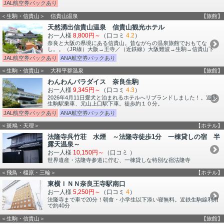
JAL航空券パックあり
＜生駒・信貴山＞ 信貴山温泉
【旅館】
天然湧出信貴山温泉 信貴山観光ホテル
お一人様
8,800円～
（口コミ
4.2
）
奈良と大阪の県境にある信貴山。昔ながらの温泉旅館でおもてな
し。。（JR線）大阪→王寺／（近鉄線）大阪難波→生駒→信貴山下
JAL航空券パックあり
ANA航空券パックあり
＜生駒・信貴山＞ 大和平群温泉
【旅館】
わんわんパラダイス 奈良生駒
お一人様
9,345円～
（口コミ
4.3
）
2026年4月11日愛犬と泊まれるホテルへリブランドしました！。近鉄
生駒駅乗車、元山上口駅下車。徒歩約１０分。
JAL航空券パックあり
ANA航空券パックあり
＜斑鳩・天理＞
【ホテル】
法隆寺呉竹荘 水煙 ～法隆寺徒歩1分 一棟貸しの宿 半
露天温泉～
お一人様
10,150円～
（口コミ
）
世界遺産・法隆寺参道に佇む、一棟貸しな特別な宿法隆寺
＜飛鳥・橿原・三輪＞
【ホテル】
東横ＩＮＮ奈良王寺駅南口
お一人様
5,250円～
（口コミ
4
）
法隆寺まで車で20分！朝食・小学生以下添い寝無料。近鉄生駒線利用
で約40分
＜生駒・信貴山＞
【旅館】