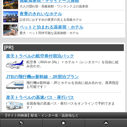
高級温泉宿・デザイナーズ旅館
大人の隠れ宿・高級旅館・ワンランク上の温泉宿
夜景のきれいなホテル
記念日におすすめの夜景の見える高級ホテル
ペットと泊まれる温泉宿・ホテル
愛犬・ペット同伴可能な温泉旅館・ホテル
[PR]
楽天トラベルの航空券付宿泊パック
航空券（ANA or JAL） + ホテル +（レンタカー）を自由に組
み合わせ。
JTBの飛行機or新幹線・JR宿泊プラン
飛行機or新幹線・JRとホテルを自由に組み合わせ。座席指定
も可能です！
楽天トラベルの高速バス・夜行バス
全国各地の高速バス・夜行バスをオンラインで予約できま
す！
【サイト内検索】駅名・インター名・温泉地など