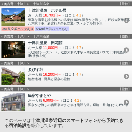
＜奥吉野・十津川＞ 十津川温泉
【旅館】
十津川温泉 ホテル昴
お一人様
18,700円～
（口コミ
4.1
）
豊富な湯量を誇る極上の温泉は100％源泉かけ流し！。近鉄大阪線大和
八木駅下車、新宮行き奈良交通バス・ホテル昴下車
JAL航空券パックあり
ANA航空券パックあり
＜奥吉野・十津川＞ 十津川温泉
【旅館】
十津川温泉 田花館
お一人様
11,000円～
（口コミ
4.7
）
♪天然鮎シーズン！♪。近鉄大和八木駅～奈良交通バスで十津川温泉下
車(徒歩３分)
＜奥吉野・十津川＞
【旅館】
ゑびす荘
お一人様
16,200円～
（口コミ
4.7
）
地産地消・野菜と温泉の旅館
＜奥吉野・十津川＞
【旅館】
民宿やまとや
お一人様
6,000円～
（口コミ
4.2
）
源泉かけ流しの宿民宿やまとやは熊野古道古辺路・登山口から近い宿
このページは
十津川温泉近辺のスマートフォンから予約でき
る宿泊施設
を紹介しています。