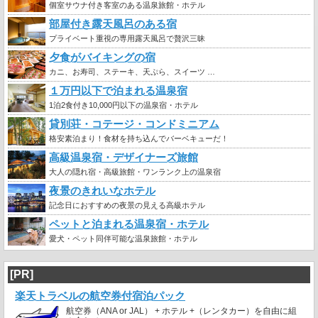
個室サウナ付き客室のある温泉旅館・ホテル
部屋付き露天風呂のある宿
プライベート重視の専用露天風呂で贅沢三昧
夕食がバイキングの宿
カニ、お寿司、ステーキ、天ぷら、スイーツ …
１万円以下で泊まれる温泉宿
1泊2食付き10,000円以下の温泉宿・ホテル
貸別荘・コテージ・コンドミニアム
格安素泊まり！食材を持ち込んでバーベキューだ！
高級温泉宿・デザイナーズ旅館
大人の隠れ宿・高級旅館・ワンランク上の温泉宿
夜景のきれいなホテル
記念日におすすめの夜景の見える高級ホテル
ペットと泊まれる温泉宿・ホテル
愛犬・ペット同伴可能な温泉旅館・ホテル
[PR]
楽天トラベルの航空券付宿泊パック
航空券（ANA or JAL） + ホテル +（レンタカー）を自由に組