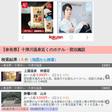
【奈良県】十津川温泉近くのホテル・宿泊施設
検索結果：
6
件（
地図から検索
）
＜奥吉野・十津川＞ 十津川温泉
【旅館】
上湯温泉 神湯荘
お一人様
5,000円～
（口コミ
4.6
）
貸切露天風呂が大人気。温泉力でお肌もスベスベ♪。近鉄八木線より十
津川行バスで4時間
＜奥吉野・十津川＞ 十津川温泉
【旅館】
静響の宿 山水
お一人様
9,550円～
（口コミ
4.6
）
自然豊かな十津川村にある源泉かけ流しの温泉と郷土料理が自慢の
宿。八木駅から奈良交通バス（十津川温泉下車）※ＪＲ五条～も
JAL航空券パックあり
ANA航空券パックあり