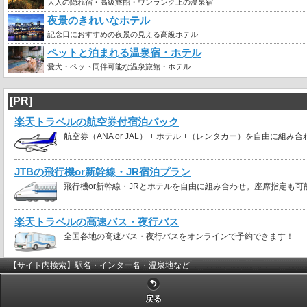
大人の隠れ宿・高級旅館・ワンランク上の温泉宿
夜景のきれいなホテル
記念日におすすめの夜景の見える高級ホテル
ペットと泊まれる温泉宿・ホテル
愛犬・ペット同伴可能な温泉旅館・ホテル
[PR]
楽天トラベルの航空券付宿泊パック
航空券（ANA or JAL） + ホテル +（レンタカー）を自由に組み
JTBの飛行機or新幹線・JR宿泊プラン
飛行機or新幹線・JRとホテルを自由に組み合わせ。座席指定も可
楽天トラベルの高速バス・夜行バス
全国各地の高速バス・夜行バスをオンラインで予約できます！
【サイト内検索】駅名・インター名・温泉地など
戻る