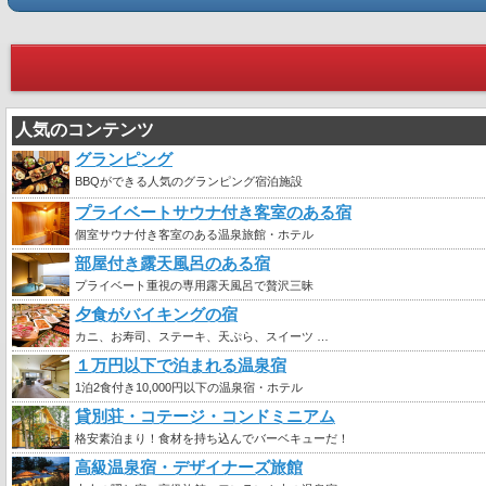
人気のコンテンツ
グランピング
BBQができる人気のグランピング宿泊施設
プライベートサウナ付き客室のある宿
個室サウナ付き客室のある温泉旅館・ホテル
部屋付き露天風呂のある宿
プライベート重視の専用露天風呂で贅沢三昧
夕食がバイキングの宿
カニ、お寿司、ステーキ、天ぷら、スイーツ …
１万円以下で泊まれる温泉宿
1泊2食付き10,000円以下の温泉宿・ホテル
貸別荘・コテージ・コンドミニアム
格安素泊まり！食材を持ち込んでバーベキューだ！
高級温泉宿・デザイナーズ旅館