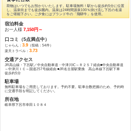
荷物はいつでもお預かりいたします。駐車場無料！駅から徒歩約5分に位置
し、温泉街までも徒歩圏内。温泉は24時間源泉100％掛け流し下呂の名湯
をご堪能下さい。ご夕食にはブランド牛の「飛騨牛」を使用。
宿泊料金
お一人様
7,150円～
口コミ（5点満点中）
3.9
じゃらん：
（投稿：54件）
3.73
楽天トラベル：
交通アクセス
JR高山線・下呂駅／中央自動車道・中津川IC～Ｒ２５７経由■中央自動車道
～中津川ＩＣ～国道257号線経由 ■JR名古屋駅乗換 高山本線下呂駅下車
徒歩約5分
駐車場
無料駐車場をご用意しております。予約不要。駐車台数把握のため、予約時
に交通手段を明記してください。
所在地
岐阜県下呂市幸田１０８４