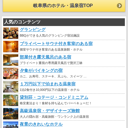
岐阜県のホテル・温泉宿TOP
人気のコンテンツ
グランピング
BBQができる人気のグランピング宿泊施設
プライベートサウナ付き客室のある宿
個室サウナ付き客室のある温泉旅館・ホテル
部屋付き露天風呂のある宿
プライベート重視の専用露天風呂で贅沢三昧
夕食がバイキングの宿
カニ、お寿司、ステーキ、天ぷら、スイーツ …
１万円以下で泊まれる温泉宿
1泊2食付き10,000円以下の温泉宿・ホテル
貸別荘・コテージ・コンドミニアム
格安素泊まり！食材を持ち込んでバーベキューだ！
高級温泉宿・デザイナーズ旅館
大人の隠れ宿・高級旅館・ワンランク上の温泉宿
夜景のきれいなホテル