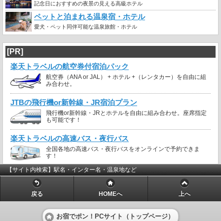
記念日におすすめの夜景の見える高級ホテル
ペットと泊まれる温泉宿・ホテル
愛犬・ペット同伴可能な温泉旅館・ホテル
[PR]
楽天トラベルの航空券付宿泊パック
航空券（ANA or JAL） + ホテル +（レンタカー）を自由に組
み合わせ。
JTBの飛行機or新幹線・JR宿泊プラン
飛行機or新幹線・JRとホテルを自由に組み合わせ。座席指定
も可能です！
楽天トラベルの高速バス・夜行バス
全国各地の高速バス・夜行バスをオンラインで予約できま
す！
【サイト内検索】駅名・インター名・温泉地など
戻る
HOMEへ
上へ
お宿でポン！PCサイト（トップページ）