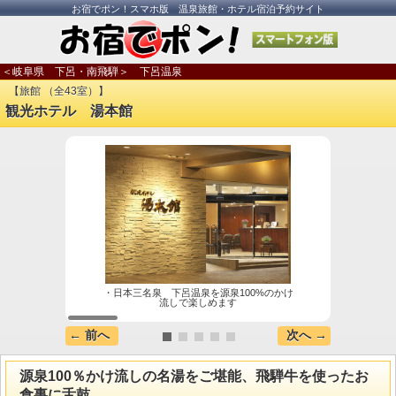
お宿でポン！スマホ版 温泉旅館・ホテル宿泊予約サイト
＜岐阜県 下呂・南飛騨＞ 下呂温泉
【旅館 （全43室）】
観光ホテル 湯本館
・日本三名泉 下呂温泉を源泉100%のかけ
【大浴
流しで楽しめます
← 前へ
次へ →
源泉100％かけ流しの名湯をご堪能、飛騨牛を使ったお
食事に舌鼓