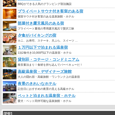
BBQができる人気のグランピング宿泊施設
プライベートサウナ付き客室のある宿
個室サウナ付き客室のある温泉旅館・ホテル
部屋付き露天風呂のある宿
プライベート重視の専用露天風呂で贅沢三昧
夕食がバイキングの宿
カニ、お寿司、ステーキ、天ぷら、スイーツ …
１万円以下で泊まれる温泉宿
1泊2食付き10,000円以下の温泉宿・ホテル
貸別荘・コテージ・コンドミニアム
格安素泊まり！食材を持ち込んでバーベキューだ！
高級温泉宿・デザイナーズ旅館
大人の隠れ宿・高級旅館・ワンランク上の温泉宿
夜景のきれいなホテル
記念日におすすめの夜景の見える高級ホテル
ペットと泊まれる温泉宿・ホテル
愛犬・ペット同伴可能な温泉旅館・ホテル
[PR]