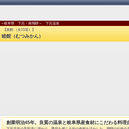
＜岐阜県 下呂・南飛騨＞ 下呂温泉
【旅館 （全15室）】
睦館（むつみかん）
創業明治45年。良質の温泉と岐阜県産食材にこだわる料理
下呂温泉の美肌湯に浸かり、季節を感じる旬の食材を活かした、飛騨の伝統会席に