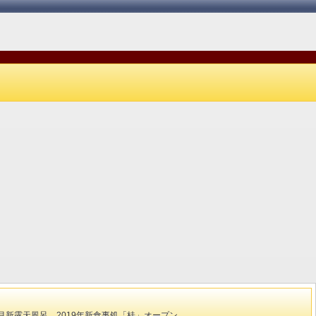
季の移ろいを感じながら名泉を愉しむ
「A4飛騨牛朴葉味噌ステーキ」濃
（女露天風呂）
が特選ランクのお肉に絡んでご飯が
す。
新露天風呂、2019年新食事処「桂」オープン