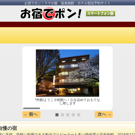
お宿でポン！スマホ版 温泉旅館・ホテル宿泊予約サイト
*外観/ようこそ睦館へ！心を込めておもてな
※四
し致します
← 前へ
次へ →
自慢の宿
舌鼓。気軽に利用できる料金でリピーターも多い情緒漂う温泉旅館。2016年12月