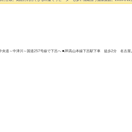
Tより中央道～中津川～国道257号線で下呂へ ■JR高山本線下呂駅下車 徒歩2分 名古屋