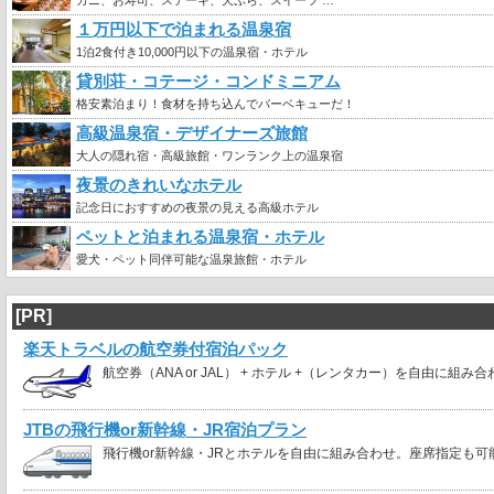
１万円以下で泊まれる温泉宿
1泊2食付き10,000円以下の温泉宿・ホテル
貸別荘・コテージ・コンドミニアム
格安素泊まり！食材を持ち込んでバーベキューだ！
高級温泉宿・デザイナーズ旅館
大人の隠れ宿・高級旅館・ワンランク上の温泉宿
夜景のきれいなホテル
記念日におすすめの夜景の見える高級ホテル
ペットと泊まれる温泉宿・ホテル
愛犬・ペット同伴可能な温泉旅館・ホテル
[PR]
楽天トラベルの航空券付宿泊パック
航空券（ANA or JAL） + ホテル +（レンタカー）を自由に組み
JTBの飛行機or新幹線・JR宿泊プラン
飛行機or新幹線・JRとホテルを自由に組み合わせ。座席指定も可