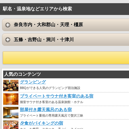
駅名・温泉地などエリアから検索
奈良市内・大和郡山・天理・橿原
五條・吉野山・洞川・十津川
人気のコンテンツ
グランピング
BBQができる人気のグランピング宿泊施設
プライベートサウナ付き客室のある宿
個室サウナ付き客室のある温泉旅館・ホテル
部屋付き露天風呂のある宿
プライベート重視の専用露天風呂で贅沢三昧
夕食がバイキングの宿
カニ、お寿司、ステーキ、天ぷら、スイーツ …