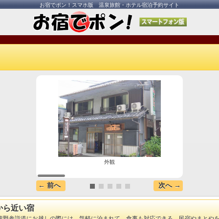
お宿でポン！スマホ版 温泉旅館・ホテル宿泊予約サイト
外観
ふす
← 前へ
次へ →
から近い宿
熊野参詣道にお越しの際には、気軽に泊まれて、食事も対応できる、民宿やまとや