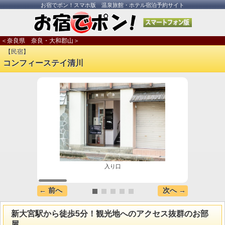
お宿でポン！スマホ版 温泉旅館・ホテル宿泊予約サイト
＜奈良県 奈良・大和郡山＞
【民宿】
コンフィーステイ清川
入り口
← 前へ
次へ →
新大宮駅から徒歩5分！観光地へのアクセス抜群のお部
屋