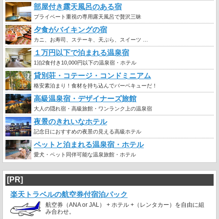
部屋付き露天風呂のある宿
プライベート重視の専用露天風呂で贅沢三昧
夕食がバイキングの宿
カニ、お寿司、ステーキ、天ぷら、スイーツ …
１万円以下で泊まれる温泉宿
1泊2食付き10,000円以下の温泉宿・ホテル
貸別荘・コテージ・コンドミニアム
格安素泊まり！食材を持ち込んでバーベキューだ！
高級温泉宿・デザイナーズ旅館
大人の隠れ宿・高級旅館・ワンランク上の温泉宿
夜景のきれいなホテル
記念日におすすめの夜景の見える高級ホテル
ペットと泊まれる温泉宿・ホテル
愛犬・ペット同伴可能な温泉旅館・ホテル
[PR]
楽天トラベルの航空券付宿泊パック
航空券（ANA or JAL） + ホテル +（レンタカー）を自由に組
み合わせ。