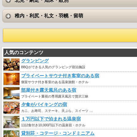
北見・網走・知床・紋別
稚内・利尻・礼文・羽幌・留萌
人気のコンテンツ
グランピング
BBQができる人気のグランピング宿泊施設
プライベートサウナ付き客室のある宿
個室サウナ付き客室のある温泉旅館・ホテル
部屋付き露天風呂のある宿
プライベート重視の専用露天風呂で贅沢三昧
夕食がバイキングの宿
カニ、お寿司、ステーキ、天ぷら、スイーツ …
１万円以下で泊まれる温泉宿
1泊2食付き10,000円以下の温泉宿・ホテル
貸別荘・コテージ・コンドミニアム