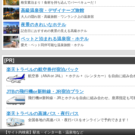
格安素泊まり！食材を持ち込んでバーベキューだ！
高級温泉宿・デザイナーズ旅館
大人の隠れ宿・高級旅館・ワンランク上の温泉宿
夜景のきれいなホテル
記念日におすすめの夜景の見える高級ホテル
ペットと泊まれる温泉宿・ホテル
愛犬・ペット同伴可能な温泉旅館・ホテル
[PR]
楽天トラベルの航空券付宿泊パック
航空券（ANA or JAL） + ホテル +（レンタカー）を自由に組み
JTBの飛行機or新幹線・JR宿泊プラン
飛行機or新幹線・JRとホテルを自由に組み合わせ。座席指定も可
楽天トラベルの高速バス・夜行バス
全国各地の高速バス・夜行バスをオンラインで予約できます！
【サイト内検索】駅名・インター名・温泉地など