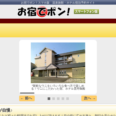
お宿でポン！スマホ版 温泉旅館・ホテル宿泊予約サイト
*新鮮なウニをいろいろな食べ方で楽しめ
*当
る！ウニにこだわった宿、ホテル雲丹御殿
島近海
← 前へ
次へ →
が自慢♪
ニなど様々な料理法でお召し上がり頂けます！目の前に広がる海と、朝日を見ながら