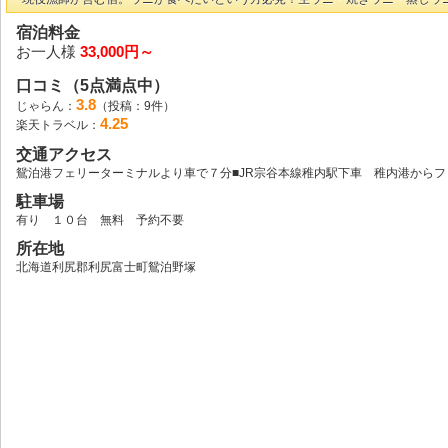
宿泊料金
お一人様
33,000円～
口コミ（5点満点中）
3.8
じゃらん：
（投稿：9件）
4.25
楽天トラベル：
交通アクセス
鴛泊港フェリーターミナルより車で７分■JR宗谷本線稚内駅下車 稚内港から
駐車場
有り １０台 無料 予約不要
所在地
北海道利尻郡利尻富士町鴛泊野塚