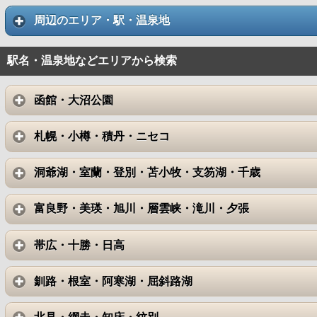
周辺のエリア・駅・温泉地
駅名・温泉地などエリアから検索
函館・大沼公園
札幌・小樽・積丹・ニセコ
洞爺湖・室蘭・登別・苫小牧・支笏湖・千歳
富良野・美瑛・旭川・層雲峡・滝川・夕張
帯広・十勝・日高
釧路・根室・阿寒湖・屈斜路湖