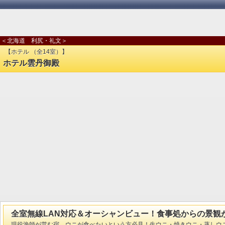
＜北海道 利尻・礼文＞
【ホテル （全14室）】
ホテル雲丹御殿
全室無線LAN対応＆オーシャンビュー！食事処からの景観
現役漁師が営む宿。ウニが食べたいという方必見！生ウニ・焼きウニ・蒸しウ