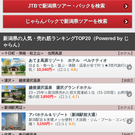
JTBで新潟県ツアー・パックを検索
じゃらんパックで新潟県ツアーを検索
新潟県の人気・売れ筋ランキングTOP20（Powered by じ
ゃらん）
＜十日町・津南・松之山＞ 当間高原
【ホテル】
あてま高原リゾート ホテル ベルナティオ
泊まる・食べる・遊ぶ・体験・温泉が全て叶う★3世代旅行に人
気！
10,340円～
（口コミ
4.8
）
＜湯沢＞ 越後湯沢温泉
【旅館】
越後湯沢温泉 湯沢グランドホテル
23～25年☆新潟県売れた宿大賞連続１位（51-100室）お料理自
慢の宿
3,850円～
（口コミ
4.7
）
＜新潟駅周辺＞
【ホテル】
アパホテル＆リゾート〈新潟駅前大通〉
新潟駅近＆朱鷺メッセ便利！大浴殿・ジム・プール・コンビニ完
備！
3,150円～
（口コミ
4.3
）
＜佐渡＞ 春日崎温泉
【旅館】