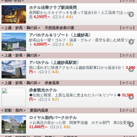
＜長岡･寺泊＞
【ホテル】
ホテル法華クラブ新潟長岡
長岡駅からスカイデッキを通って徒歩1分！人工温泉でほっと一
息
4,150円～
（口コミ
4.4
）
＜上越・妙高・鵜の浜＞ 天然温泉金泉の湯
【ホテル】
アパホテル＆リゾート〈上越妙高〉
妙高山を一望！ゴルフ・温泉・グルメ・星空を楽しむ絶景リゾー
ト
4,000円～
（口コミ
4.3
）
＜上越・妙高・鵜の浜＞
【ホテル】
アパホテル〈上越妙高駅前〉
雨に濡れずに快適アクセス♪上越妙高駅東口から徒歩1分！
3,100
円～
（口コミ
4.4
）
＜上越・妙高・鵜の浜＞ 赤倉温泉
【ホテル】
赤倉観光ホテル
◆伝統と眺望、上質な温泉に恵まれたスパ＆リゾート◆
31,500
円～
（口コミ
4.7
）
＜岩船・胎内＞ 新胎内温泉
【ホテル】
ロイヤル胎内パークホテル
☆お風呂の良かった宿 関東甲信越 ホテル部門 第1位受賞☆
11,400円～
（口コミ
4.8
）