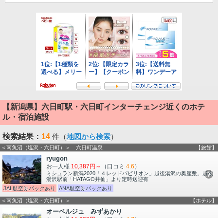
【新潟県】六日町駅・六日町インターチェンジ近くのホテ
ル・宿泊施設
検索結果：
14
件（
地図から検索
）
＜南魚沼（塩沢・六日町）＞ 六日町温泉
【旅館】
ryugon
お一人様
10,387円～
（口コミ
4.6
）
ミシュラン新潟2020「４レッドパビリオン」越後湯沢の奥座敷。越後
湯沢駅前「HATAGO井仙」より定時送迎有
JAL航空券パックあり
ANA航空券パックあり
＜南魚沼（塩沢・六日町）＞
【ホテル】
オーベルジュ みずあかり