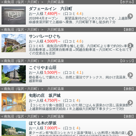
＜南魚沼（塩沢・六日町）＞ 六日町温泉
【ホテル】
ダフェールイン 六日町
お一人様
7,480円～
（口コミ
4.4
）
2018年4月オープン 展望温泉付のビジネスホテルです。上越新幹
線越後湯沢駅で上越線へ乗換、六日町駅下車し徒歩約７分
＜南魚沼（塩沢・六日町）＞ 六日町温泉
【旅館】
サンバレーひぐち
お一人様
4,500円～
（口コミ
4.6
）
口コミ4.5 南魚沼の四季を愉しむ宿。六日町ICより車で約3分♪車／東
北自動車道→北関東自動車道→関越自動車道～六日町IC～ICを出てす
ぐの交差点を左折
＜南魚沼（塩沢・六日町）＞ 六日町温泉
【ロッジ】
こぐりやま山荘
お一人様
5,500円～
（口コミ
4.1
）
都会暮らしで疲れたら、自然と湯治でデトックス、純かけ流温泉。上
越新幹線
＜南魚沼（塩沢・六日町）＞ 六日町温泉
【旅館】
旬彩の庄 坂戸城
お一人様
4,750円～
（口コミ
4
）
【コシヒカリ食べ放題】にいがた朝ごはん＆源泉かけ流し温泉旅館♪。
上越新幹線越後湯沢経由ＪＲ上越線六日町駅下車タクシーで3分
＜南魚沼（塩沢・六日町）＞ 六日町温泉
【旅館】
ほてる木の芽坂
お一人様
7,000円～
（口コミ
4
）
夏クーポン有*魚沼コシヒカリと温泉*美味しいお料理と地酒の楽し