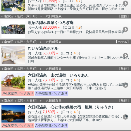
お一人様
11,088円～
（口コミ
4.7
）
スキー場まで約20分！越後三山が望める、南魚沼のリゾートホテル。
新幹線越後湯沢駅で上越線に乗換え六日町駅下車 駅から約６ｋｍ
＜南魚沼（塩沢・六日町）＞ 六日町温泉
【旅館】
魚沼の隠れ温泉くつろぎ庵
お一人様
33,000円～
（口コミ
4.9
）
お迎えするお客様は一日に三組様だけ 貸切露天風呂の隠れ家温泉
＜南魚沼（塩沢・六日町）＞ 六日町温泉
【ホテル】
むいか温泉ホテル
お一人様
6,500円～
（口コミ
4.5
）
関越自動車六日町インターから車で5分☆ファミリーに優しいホテル六
日町
＜南魚沼（塩沢・六日町）＞ 六日町温泉
【旅館】
六日町温泉 山の湯宿 いろりあん
お一人様
7,700円～
（口コミ
4.6
）
■魚沼の四季を体験する温泉宿■新潟の里山の恵みを感じて。上越新幹
線：越後湯沢駅→上越線：六日町駅西口下車、送迎7分
JAL航空券パックあり
ANA航空券パックあり
＜南魚沼（塩沢・六日町）＞ 六日町温泉
【旅館】
六日町温泉 心と体の保養の宿 龍氣（りゅうき）
お一人様
7,150円～
（口コミ
4.3
）
薬石風呂＆源泉かけ流し天然温泉【自家製野菜の農家飯が自慢】。JR
越後湯沢駅乗換え、上越線で六日町駅下車、車10分
JAL航空券パックあり
ANA航空券パックあり