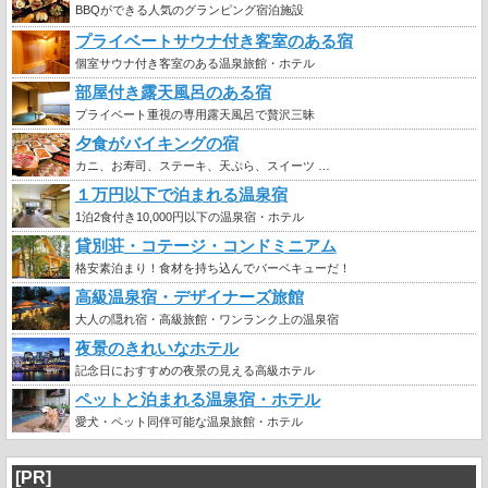
BBQができる人気のグランピング宿泊施設
プライベートサウナ付き客室のある宿
個室サウナ付き客室のある温泉旅館・ホテル
部屋付き露天風呂のある宿
プライベート重視の専用露天風呂で贅沢三昧
夕食がバイキングの宿
カニ、お寿司、ステーキ、天ぷら、スイーツ …
１万円以下で泊まれる温泉宿
1泊2食付き10,000円以下の温泉宿・ホテル
貸別荘・コテージ・コンドミニアム
格安素泊まり！食材を持ち込んでバーベキューだ！
高級温泉宿・デザイナーズ旅館
大人の隠れ宿・高級旅館・ワンランク上の温泉宿
夜景のきれいなホテル
記念日におすすめの夜景の見える高級ホテル
ペットと泊まれる温泉宿・ホテル
愛犬・ペット同伴可能な温泉旅館・ホテル
[PR]