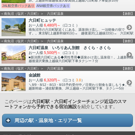
み。上越新幹線越後湯沢駅経由上越線六日町駅下車徒歩10分
JAL航空券パックあり
ANA航空券パックあり
＜南魚沼（塩沢・六日町）＞ 六日町温泉
【旅館】
六日町ヒュッテ
お一人様
6,480円～
（口コミ
）
南魚沼市の六日町駅近くにある、源泉掛け流し、一泊朝食の宿で
す。。東京駅(上越新幹線91分)→ 越後湯沢(上越線22分)→ 六日町駅
＜南魚沼（塩沢・六日町）＞ 六日町温泉
【旅館】
六日町温泉 いろりあん別館 さくら・さくら
お一人様
5,500円～
（口コミ
）
■新潟県六日町にある◆男性専用◆源泉かけ流し温泉宿！。上越新幹線
越後湯沢乗換上越線六日町駅下車タクシー７分
＜南魚沼（塩沢・六日町）＞ 六日町温泉
【旅館】
金誠館
お一人様
6,320円～
（口コミ
3.8
）
＼8/9・8/12・8/13・8/15予約受付中／日替わり朝食を楽しもう★。上
越新幹線～浦佐駅乗換、JR上越線～六日町駅下車、タクシー5分
このページは
六日町駅・六日町インターチェンジ近辺のスマ
ートフォンから予約できる宿泊施設
を紹介しています。
周辺の駅・温泉地・エリア一覧